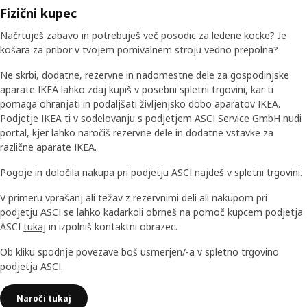
Fizični kupec
Načrtuješ zabavo in potrebuješ več posodic za ledene kocke? Je
košara za pribor v tvojem pomivalnem stroju vedno prepolna?
Ne skrbi, dodatne, rezervne in nadomestne dele za gospodinjske
aparate IKEA lahko zdaj kupiš v posebni spletni trgovini, kar ti
pomaga ohranjati in podaljšati življenjsko dobo aparatov IKEA.
Podjetje IKEA ti v sodelovanju s podjetjem ASCI Service GmbH nudi
portal, kjer lahko naročiš rezervne dele in dodatne vstavke za
različne aparate IKEA.
Pogoje in določila nakupa pri podjetju ASCI najdeš v spletni trgovini.
V primeru vprašanj ali težav z rezervnimi deli ali nakupom pri
podjetju ASCI se lahko kadarkoli obrneš na pomoč kupcem podjetja
ASCI
tukaj
in izpolniš kontaktni obrazec.
Ob kliku spodnje povezave boš usmerjen/-a v spletno trgovino
podjetja ASCI.
Naroči tukaj