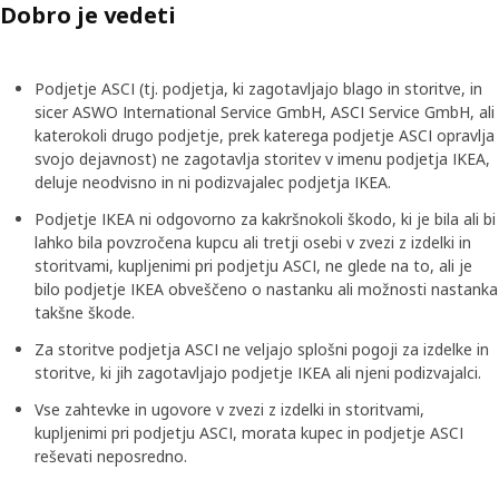
Dobro je vedeti
Podjetje ASCI (tj. podjetja, ki zagotavljajo blago in storitve, in
sicer ASWO International Service GmbH, ASCI Service GmbH, ali
katerokoli drugo podjetje, prek katerega podjetje ASCI opravlja
svojo dejavnost) ne zagotavlja storitev v imenu podjetja IKEA,
deluje neodvisno in ni podizvajalec podjetja IKEA.
Podjetje IKEA ni odgovorno za kakršnokoli škodo, ki je bila ali bi
lahko bila povzročena kupcu ali tretji osebi v zvezi z izdelki in
storitvami, kupljenimi pri podjetju ASCI, ne glede na to, ali je
bilo podjetje IKEA obveščeno o nastanku ali možnosti nastanka
takšne škode.
Za storitve podjetja ASCI ne veljajo splošni pogoji za izdelke in
storitve, ki jih zagotavljajo podjetje IKEA ali njeni podizvajalci.
Vse zahtevke in ugovore v zvezi z izdelki in storitvami,
kupljenimi pri podjetju ASCI, morata kupec in podjetje ASCI
reševati neposredno.