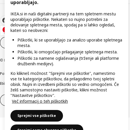
uporabljajo.
IKEA.si in naši digitalni partnerji na tem spletnem mestu
uporabljajo piškotke. Nekateri so nujno potrebni za
delovanje spletnega mesta, spodaj pa si lahko ogledaš,
kateri so neobvezni:
Piškotki, ki se uporabljajo za analizo uporabe spletnega
Nastavitve piškotkov
SL
mesta.
Piškotki, ki omogočajo prilagajanje spletnega mesta.
Piškotki za namene oglaševanja (trženje ali platforme
© Inter IKEA Systems B.V. 1999–2026
družbenih medijev).
Ko klikneš možnost "Sprejmi vse piškotke", namestimo
Politika zasebnosti
Pravilnik o piškotkih
Pogoji poslovanja
Podatki o podjetju
vse te kategorije piškotkov, da prilagodimo tvoj spletni
Etično odkrivanje varnostnih pomanjkljivosti
Digitalna dostopnost
obisk. Nujni in izvedbeni piškotki so vedno omogočeni. Če
želiš samostojno nastaviti piškotke, klikni možnost
"Nastavitve piškotkov".
Odstop od pogodbe
Odstop od pogodbe (storitve)
Več informacij o teh piškotkih
Sprejmi vse piškotke