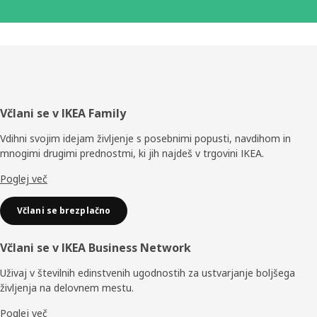
Noga
Včlani se v IKEA Family
Vdihni svojim idejam življenje s posebnimi popusti, navdihom in
mnogimi drugimi prednostmi, ki jih najdeš v trgovini IKEA.
Poglej več
Včlani se brezplačno
Včlani se v IKEA Business Network
Uživaj v številnih edinstvenih ugodnostih za ustvarjanje boljšega
življenja na delovnem mestu.
Poglej več