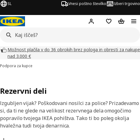
SL
Vnesi poštno številko
Izberi trgovino
Hej!
Prijava ali registrac
Seznam želja
Nakupova
Možnost plačila v do 36 obrokih brez pologa in obresti za nakupe
nad 3.000 €
Podpora za kupce
Rezervni deli
Izgubljen vijak? Poškodovani nosilci za police? Prizadevamo
si, da ti ne glede na velikost rezervnega dela omogočimo
popravilo tvojega IKEA pohištva. Tako ti bo poleg okolja
hvaležna tudi tvoja denarnica.