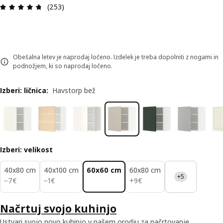
Ocena in komentar: 4.7 od skupno 5 zvezdic. Sku
(253)
Obešalna letev je naprodaj ločeno. Izdelek je treba dopolniti z nogami in
podnožjem, ki so naprodaj ločeno.
Izberi: ličnica
:
Havstorp bež
Izberi: velikost
40x80 cm
40x100 cm
60x60 cm
60x80 cm
+5
7€
1€
9€
−
7
€
−
1
€
+
9
€
Načrtuj svojo kuhinjo
Ustvari svojo novo kuhinjo v našem orodju za načrtovanje