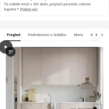
Če izdelek vrneš v 365 dneh, prejmeš povračilo celotne
kupnine.*
Preberi več
Pregled
Podrobnosti o izdelku
Mere
Kaj je vkl
play
METOD Viseča omarica s policami, bela/Havstorp bež, 60x60 cm
V videu si lahko ogledate predstavitev ali predstavitev stens