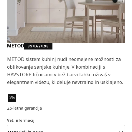
METOD
894.624.98
METOD sistem kuhinj nudi neomejene možnosti za
oblikovanje sanjske kuhinje. V kombinaciji s
HAVSTORP ličnicami v bež barvi lahko uživaš v
elegantnem videzu, ki deluje nevtralno in usklajeno.
Lastnosti izdelka
25
25-letna garancija
Več informacij