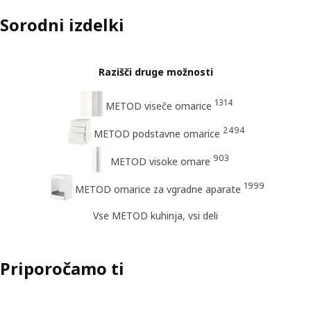
Sorodni izdelki
Razišči druge možnosti
1314
METOD viseče omarice
2494
METOD podstavne omarice
903
METOD visoke omare
1999
METOD omarice za vgradne aparate
Vse METOD kuhinja, vsi deli
Priporočamo ti