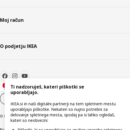
Moj račun
O podjetju IKEA
Ti nadzoruješ, kateri piškotki se
uporabljajo.
Nastavitve piškotkov
SL
IKEA.si in naši digitalni partnerji na tem spletnem mestu
uporabljajo piškotke. Nekateri so nujno potrebni za
delovanje spletnega mesta, spodaj pa si lahko ogledaš,
© Inter IKEA Systems B.V. 1999–2026
kateri so neobvezni:
Politika zasebnosti
Pravilnik o piškotkih
Pogoji poslovanja
Podatki o podjetju
Piškotki, ki se uporabljajo za analizo uporabe spletnega