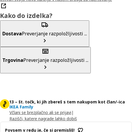
Kako do izdelka?
Dostava
Preverjanje razpoložljivosti ...
Trgovina
Preverjanje razpoložljivosti ...
13 – št. točk, ki jih zbereš s tem nakupom kot član/-ica
IKEA Family
Včlani se brezplačno ali se prijavi
|
Razišči, katere nagrade lahko dobiš
Povsem v redu je, če si premisliš!