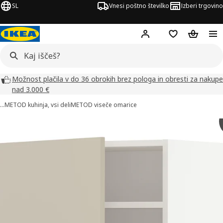
SL
Vnesi poštno številko
Izberi trgovino
Hej!
Prijava ali registrac
Seznam želja
Nakupova
Možnost plačila v do 36 obrokih brez pologa in obresti za nakupe
nad 3.000 €
…
METOD kuhinja, vsi deli
METOD viseče omarice
ke izdelka METOD (3)
či slike