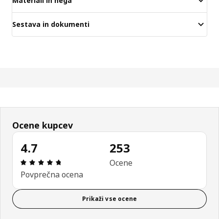
Materiali in nega
Sestava in dokumenti
Ocene kupcev
4.7
253
Ocena in komentar: 4.7 od skupno 5 zvezdic. Sku
Ocene
Povprečna ocena
Prikaži vse ocene