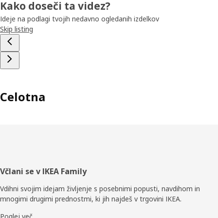
Kako doseči ta videz?
Ideje na podlagi tvojih nedavno ogledanih izdelkov
Skip listing
Celotna
Noga
Včlani se v IKEA Family
Vdihni svojim idejam življenje s posebnimi popusti, navdihom in
mnogimi drugimi prednostmi, ki jih najdeš v trgovini IKEA.
Poglej več