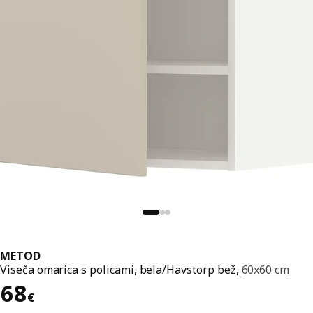
METOD
Viseča omarica s policami, bela/Havstorp bež,
60x60 cm
Cena 68€
68
€