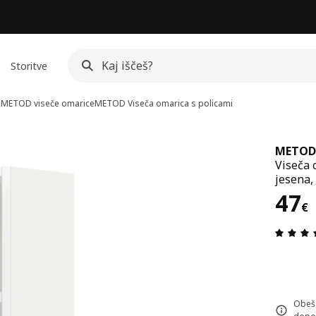
Storitve
i
METOD viseče omarice
METOD
Viseča omarica s policami
METOD
Viseča 
jesena,
Cen
47
€
Obeša