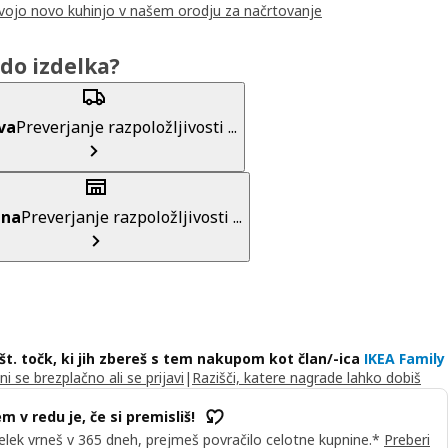
svojo novo kuhinjo v našem orodju za načrtovanje
do izdelka?
va
Preverjanje razpoložljivosti ...
ina
Preverjanje razpoložljivosti ...
 št. točk, ki jih zbereš s tem nakupom kot član/-ica
IKEA Family
ni se brezplačno ali se prijavi
|
Razišči, katere nagrade lahko dobiš
m v redu je, če si premisliš!
elek vrneš v 365 dneh, prejmeš povračilo celotne kupnine.*
Preberi