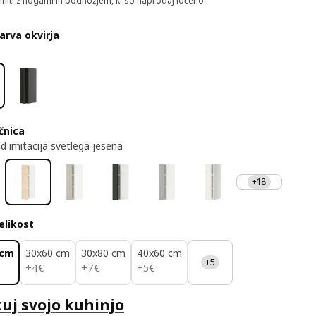
niti z nogami in podnožjem, ki so naprodaj ločeno.
barva okvirja
ičnica
d imitacija svetlega jesena
+18
velikost
 cm
30x60 cm
30x80 cm
40x60 cm
+5
4€
7€
5€
+
4
€
+
7
€
+
5
€
uj svojo kuhinjo