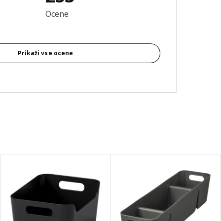
 komentar: 4.7 od skupno 5 zvezdic. Skupno število mnenj: 253
Ocene
Prikaži vse ocene