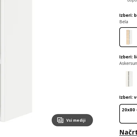
dopol
Izberi: 
Bela
Izberi: l
Askersun
Izberi: 
20x80
Vsi mediji
Načrt