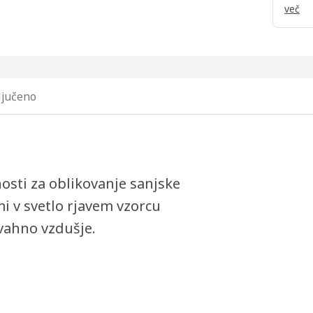
več
ključeno
ti za oblikovanje sanjske
i v svetlo rjavem vzorcu
ivahno vzdušje.