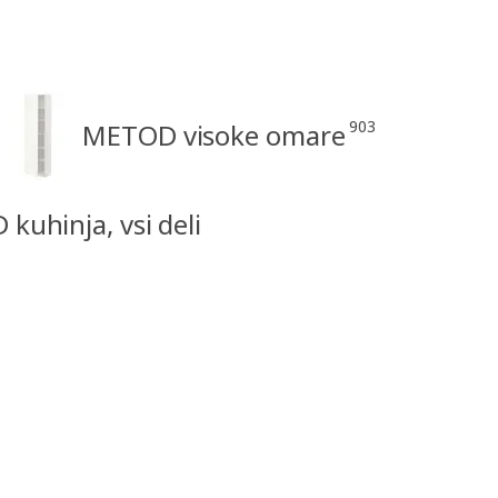
903
METOD visoke omare
kuhinja, vsi deli