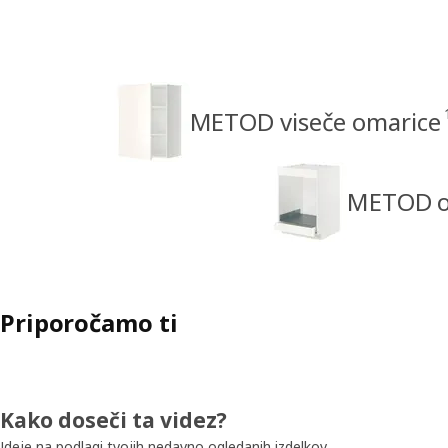
METOD viseče omarice
METOD om
Priporočamo ti
Kako doseči ta videz?
Ideje na podlagi tvojih nedavno ogledanih izdelkov