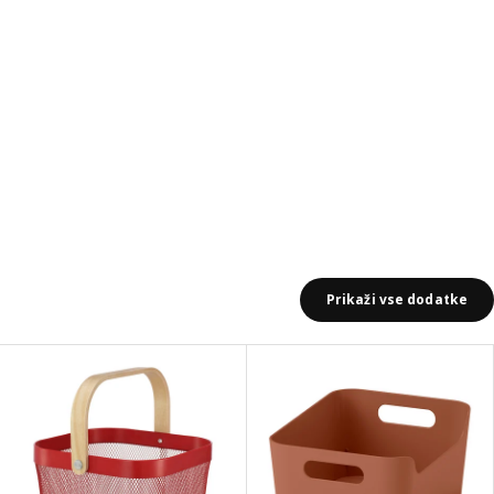
Prikaži vse dodatke