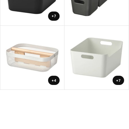
+7
+4
+7