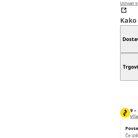
Ustvari 
Kako 
Dosta
Trgov
9 –
Včla
Povse
Če izd