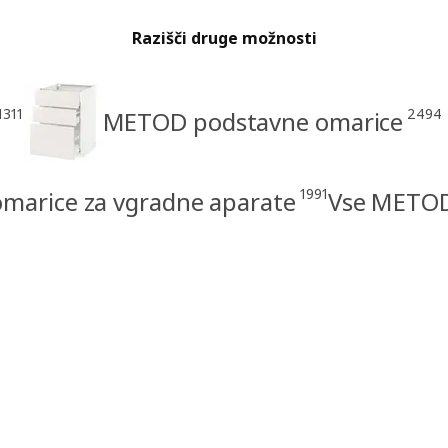
Razišči druge možnosti
1311
2494
METOD podstavne omarice
1991
arice za vgradne aparate
Vse METOD 