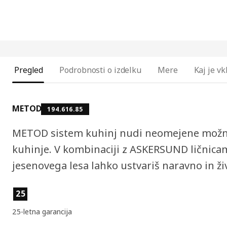
Pregled
Podrobnosti o izdelku
Mere
Kaj je v
METOD
194.616.85
METOD sistem kuhinj nudi neomejene možnos
kuhinje. V kombinaciji z ASKERSUND ličnicam
jesenovega lesa lahko ustvariš naravno in ž
Lastnosti izdelka
25
25-letna garancija