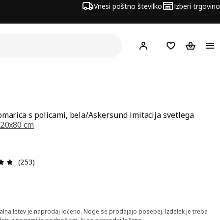
Vnesi poštno številko
Izberi trgovino
Hej!
Prijava ali registrac
Seznam želja
Nakupova
omarica s policami, bela/Askersund imitacija svetlega
20x80 cm
a 47€
Ocena in komentar: 4.7 od skupno 5 zvezdic. Skupno šte
(253)
lna letev je naprodaj ločeno. Noge se prodajajo posebej. Izdelek je treba