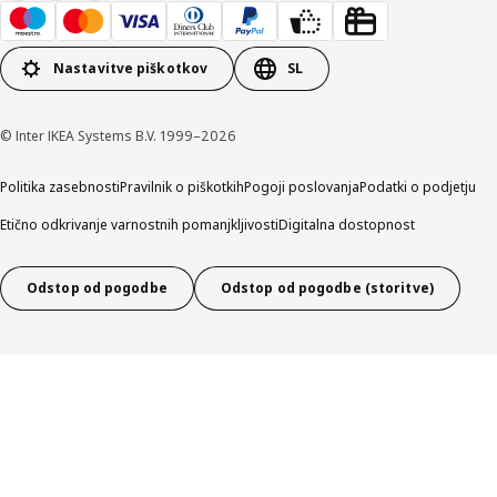
Nastavitve piškotkov
SL
© Inter IKEA Systems B.V. 1999–2026
Politika zasebnosti
Pravilnik o piškotkih
Pogoji poslovanja
Podatki o podjetju
Etično odkrivanje varnostnih pomanjkljivosti
Digitalna dostopnost
Odstop od pogodbe
Odstop od pogodbe (storitve)