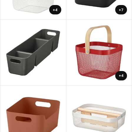
+4
+7
+4