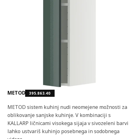
METOD
395.863.40
METOD sistem kuhinj nudi neomejene možnosti za
oblikovanje sanjske kuhinje. V kombinaciji s
KALLARP ličnicami visokega sijaja v sivozeleni barvi
lahko ustvariš kuhinjo posebnega in sodobnega