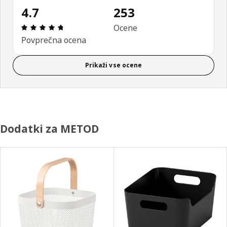
4.7
253
Ocena in komentar: 4.7 od skupno 5 zvezdic. Sku
Ocene
Povprečna ocena
Prikaži vse ocene
Dodatki za METOD