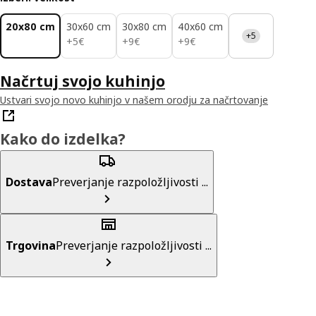
20x80 cm
30x60 cm
30x80 cm
40x60 cm
+5
5€
9€
9€
+
5
€
+
9
€
+
9
€
Načrtuj svojo kuhinjo
Ustvari svojo novo kuhinjo v našem orodju za načrtovanje
Kako do izdelka?
Dostava
Preverjanje razpoložljivosti ...
Trgovina
Preverjanje razpoložljivosti ...