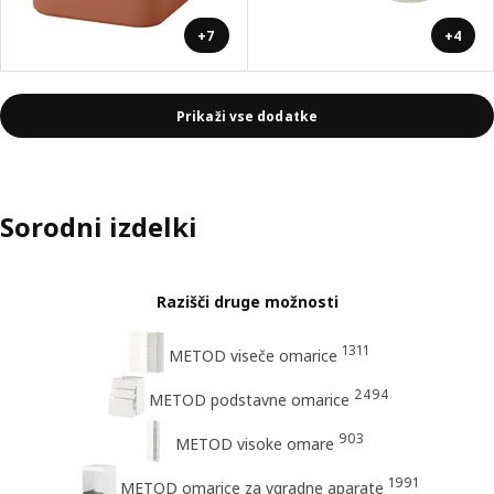
+7
+4
Prikaži vse dodatke
Sorodni izdelki
Razišči druge možnosti
1311
METOD viseče omarice
2494
METOD podstavne omarice
903
METOD visoke omare
1991
METOD omarice za vgradne aparate