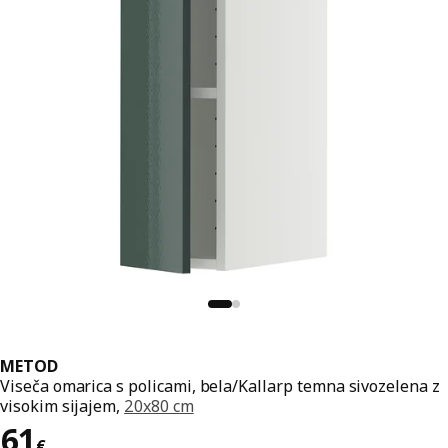
METOD
Viseča omarica s policami, bela/Kallarp temna sivozelena z
visokim sijajem,
20x80 cm
Cena 61€
61
€