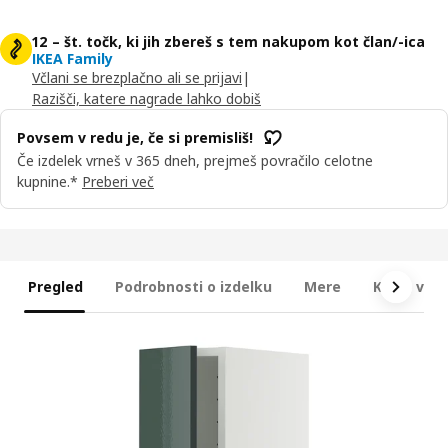
12 – št. točk, ki jih zbereš s tem nakupom kot član/-ica
IKEA Family
Včlani se brezplačno ali se prijavi
|
Razišči, katere nagrade lahko dobiš
Povsem v redu je, če si premisliš!
Če izdelek vrneš v 365 dneh, prejmeš povračilo celotne
kupnine.*
Preberi več
Pregled
Podrobnosti o izdelku
Mere
Kaj je vkl