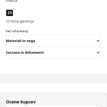
videza.
Lastnosti izdelka
25
25-letna garancija
Več informacij
Materiali in nega
Sestava in dokumenti
Ocene kupcev