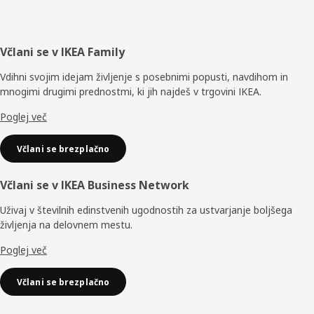
Noga
Včlani se v IKEA Family
Vdihni svojim idejam življenje s posebnimi popusti, navdihom in
mnogimi drugimi prednostmi, ki jih najdeš v trgovini IKEA.
Poglej več
Včlani se brezplačno
Včlani se v IKEA Business Network
Uživaj v številnih edinstvenih ugodnostih za ustvarjanje boljšega
življenja na delovnem mestu.
Poglej več
Včlani se brezplačno