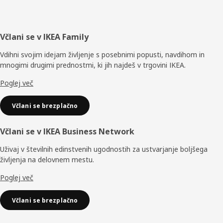
Noga
Včlani se v IKEA Family
Vdihni svojim idejam življenje s posebnimi popusti, navdihom in
mnogimi drugimi prednostmi, ki jih najdeš v trgovini IKEA.
Poglej več
Včlani se brezplačno
Včlani se v IKEA Business Network
Uživaj v številnih edinstvenih ugodnostih za ustvarjanje boljšega
življenja na delovnem mestu.
Poglej več
Včlani se brezplačno