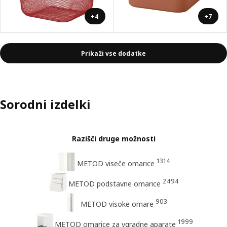
+4
+7
Prikaži vse dodatke
Sorodni izdelki
Razišči druge možnosti
1314
METOD viseče omarice
2494
METOD podstavne omarice
903
METOD visoke omare
1999
METOD omarice za vgradne aparate