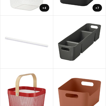
+4
+7