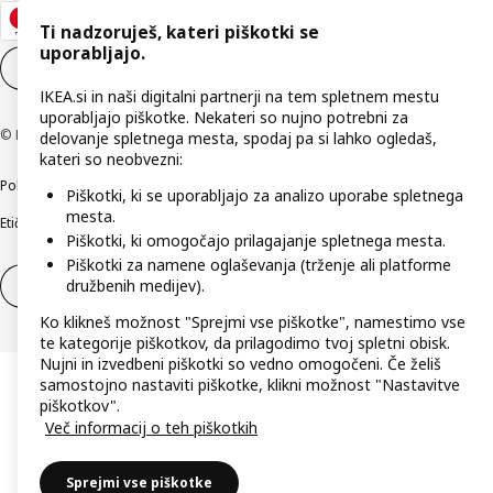
Ti nadzoruješ, kateri piškotki se
uporabljajo.
Nastavitve piškotkov
SL
IKEA.si in naši digitalni partnerji na tem spletnem mestu
uporabljajo piškotke. Nekateri so nujno potrebni za
© Inter IKEA Systems B.V. 1999–2026
delovanje spletnega mesta, spodaj pa si lahko ogledaš,
kateri so neobvezni:
Politika zasebnosti
Pravilnik o piškotkih
Pogoji poslovanja
Podatki o podjetju
Piškotki, ki se uporabljajo za analizo uporabe spletnega
mesta.
Etično odkrivanje varnostnih pomanjkljivosti
Digitalna dostopnost
Piškotki, ki omogočajo prilagajanje spletnega mesta.
Piškotki za namene oglaševanja (trženje ali platforme
družbenih medijev).
Odstop od pogodbe
Odstop od pogodbe (storitve)
Ko klikneš možnost "Sprejmi vse piškotke", namestimo vse
te kategorije piškotkov, da prilagodimo tvoj spletni obisk.
Nujni in izvedbeni piškotki so vedno omogočeni. Če želiš
samostojno nastaviti piškotke, klikni možnost "Nastavitve
piškotkov".
Več informacij o teh piškotkih
Sprejmi vse piškotke