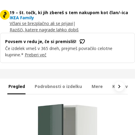
19 – št. točk, ki jih zbereš s tem nakupom kot član/-ica
IKEA Family
Včlani se brezplačno ali se prijavi
|
Razišči, katere nagrade lahko dobiš
Povsem v redu je, če si premisliš!
Če izdelek vrneš v 365 dneh, prejmeš povračilo celotne
kupnine.*
Preberi več
Pregled
Podrobnosti o izdelku
Mere
Kaj je vkl