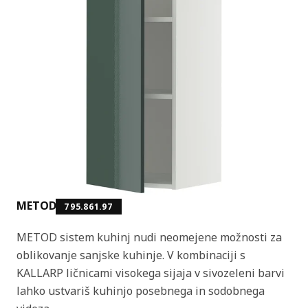
METOD
795.861.97
METOD sistem kuhinj nudi neomejene možnosti za
oblikovanje sanjske kuhinje. V kombinaciji s
KALLARP ličnicami visokega sijaja v sivozeleni barvi
lahko ustvariš kuhinjo posebnega in sodobnega