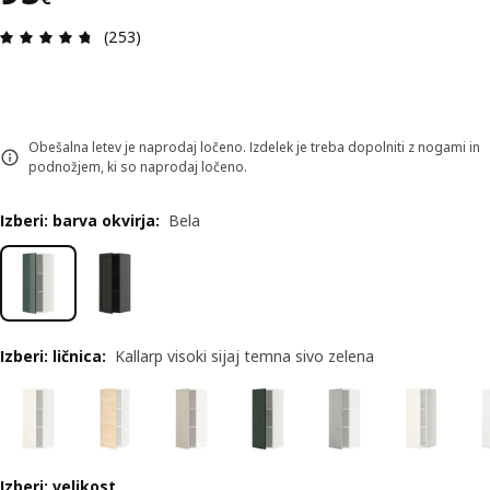
Ocena in komentar: 4.7 od skupno 5 zvezdic. Sku
(253)
Obešalna letev je naprodaj ločeno. Izdelek je treba dopolniti z nogami in
podnožjem, ki so naprodaj ločeno.
Izberi: barva okvirja
:
Bela
Izberi: ličnica
:
Kallarp visoki sijaj temna sivo zelena
Izberi: velikost