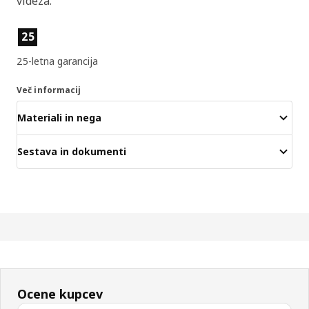
videza.
Lastnosti izdelka
25
25-letna garancija
Več informacij
Materiali in nega
Sestava in dokumenti
Ocene kupcev