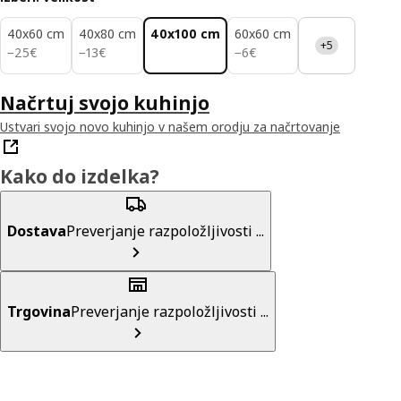
40x60 cm
40x80 cm
40x100 cm
60x60 cm
+5
25€
13€
6€
−
25
€
−
13
€
−
6
€
Načrtuj svojo kuhinjo
Ustvari svojo novo kuhinjo v našem orodju za načrtovanje
Kako do izdelka?
Dostava
Preverjanje razpoložljivosti ...
Trgovina
Preverjanje razpoložljivosti ...