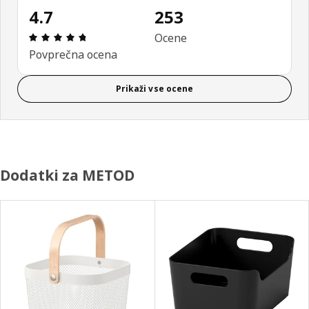
4.7
253
Ocena in komentar: 4.7 od skupno 5 zvezdic. Sku
Ocene
Povprečna ocena
Prikaži vse ocene
Dodatki za METOD