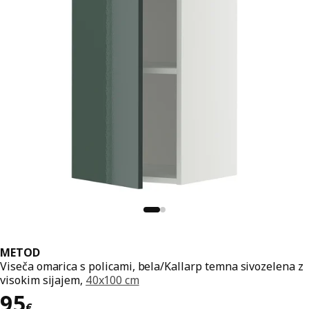
METOD
Viseča omarica s policami, bela/Kallarp temna sivozelena z
visokim sijajem,
40x100 cm
Cena 95€
95
€