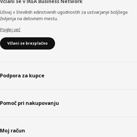
Včlani se v IKEA Business Network
Uživaj v številnih edinstvenih ugodnostih za ustvarjanje boljšega
življenja na delovnem mestu.
Poglej več
Včlani se brezplačno
Podpora za kupce
Pomoč pri nakupovanju
Moj račun