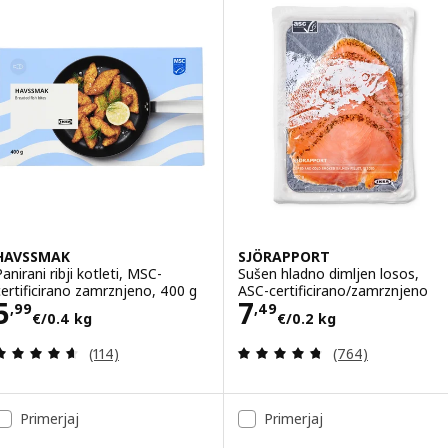
HAVSSMAK
SJÖRAPPORT
anirani ribji kotleti, MSC-
Sušen hladno dimljen losos,
certificirano zamrznjeno, 400 g
ASC-certificirano/zamrznjeno
Cena 5,99€/0.4 kg
Cena 7,49€/0.2
5
7
,
99
,
49
€
/0.4 kg
€
/0.2 kg
Pregled: 4.6 iz 5 zvezde. Skupno število pregledov
Pregled: 4.7 iz 
(114)
(764)
Primerjaj
Primerjaj