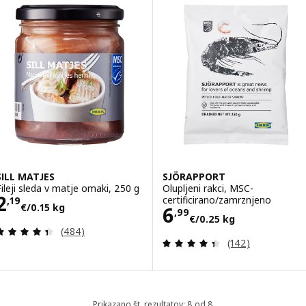
SILL MATJES
SJÖRAPPORT
Fileji sleda v matje omaki, 250 g
Olupljeni rakci, MSC-
Cena 2,19€/0.15 kg
2
certificirano/zamrznjeno
,
19
€
/0.15 kg
Cena 6,99€/0.2
6
,
99
€
/0.25 kg
Pregled: 4.4 iz 5 zvezde. Skupno število pregledov
(484)
Pregled: 4.4 iz 
(142)
Prikazano št. rezultatov: 8 od 8