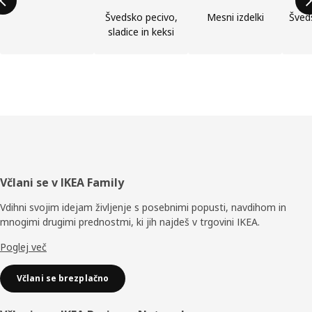
Švedsko pecivo,
Mesni izdelki
Šveds
sladice in keksi
Noga
Včlani se v IKEA Family
Vdihni svojim idejam življenje s posebnimi popusti, navdihom in
mnogimi drugimi prednostmi, ki jih najdeš v trgovini IKEA.
Poglej več
Včlani se brezplačno