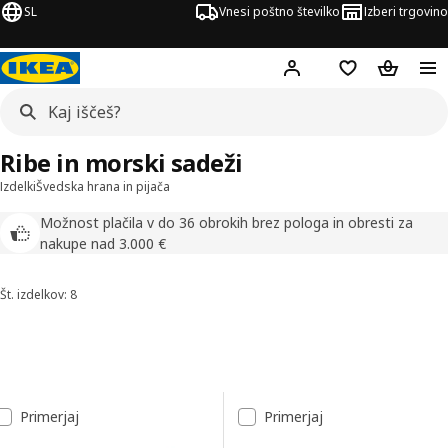
SL
Vnesi poštno številko
Izberi trgovino
Hej!
Prijava ali registrac
Seznam želja
Nakupova
Ribe in morski sadeži
Izdelki
Švedska hrana in pijača
Možnost plačila v do 36 obrokih brez pologa in obresti za
nakupe nad 3.000 €
Št. izdelkov: 8
Razvrsti in filtriraj
Preskoči na rezultate
Seznam rezultatov
Primerjaj
Primerjaj