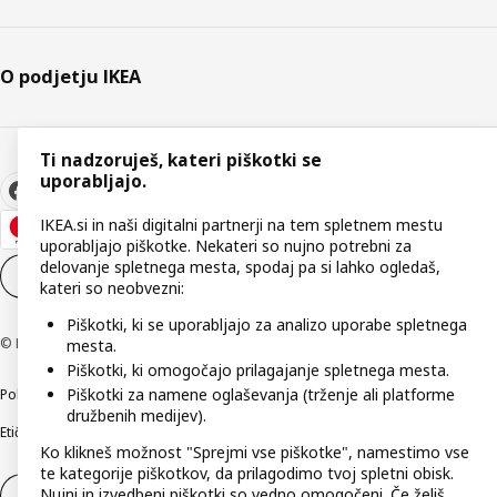
O podjetju IKEA
Ti nadzoruješ, kateri piškotki se
uporabljajo.
IKEA.si in naši digitalni partnerji na tem spletnem mestu
uporabljajo piškotke. Nekateri so nujno potrebni za
delovanje spletnega mesta, spodaj pa si lahko ogledaš,
Nastavitve piškotkov
SL
kateri so neobvezni:
Piškotki, ki se uporabljajo za analizo uporabe spletnega
© Inter IKEA Systems B.V. 1999–2026
mesta.
Piškotki, ki omogočajo prilagajanje spletnega mesta.
Piškotki za namene oglaševanja (trženje ali platforme
Politika zasebnosti
Pravilnik o piškotkih
Pogoji poslovanja
Podatki o podjetju
družbenih medijev).
Etično odkrivanje varnostnih pomanjkljivosti
Digitalna dostopnost
Ko klikneš možnost "Sprejmi vse piškotke", namestimo vse
te kategorije piškotkov, da prilagodimo tvoj spletni obisk.
Nujni in izvedbeni piškotki so vedno omogočeni. Če želiš
Odstop od pogodbe
Odstop od pogodbe (storitve)