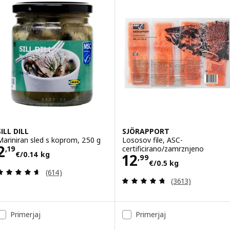
SILL DILL
SJÖRAPPORT
Mariniran sled s koprom, 250 g
Lososov file, ASC-
Cena 2,19€/0.14 kg
2
certificirano/zamrznjeno
,
19
€
/0.14 kg
Cena 12,99€/0.
12
,
99
€
/0.5 kg
Pregled: 4.6 iz 5 zvezde. Skupno število pregledov
(614)
Pregled: 4.7 iz 
(3613)
Primerjaj
Primerjaj