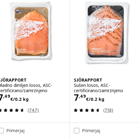
SJÖRAPPORT
SJÖRAPPORT
Hladno dimljen losos, ASC-
Sušen losos, ASC-
certificirano/zamrznjeno
certificirano/zamrznjeno
Cena 7,49€/0.2 kg
Cena 7,49€/0.2
7
7
,
49
,
49
€
/0.2 kg
€
/0.2 kg
Pregled: 4.6 iz 5 zvezde. Skupno število pregledov
Pregled: 4.6 iz 5
(747)
(718)
Primerjaj
Primerjaj