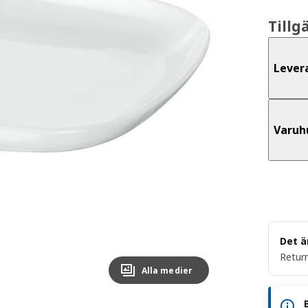
Tillg
Lever
Varuh
Det ä
Return
Alla medier