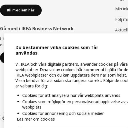
Min in
Bli medlem här
Följ m
Gå med i IKEA Business Network
Aktuel
Utnyttja flera unika förmåner för att skapa
IKEA F
ett bättre arbetsliv - helt kostnadsfritt.
Du bestämmer vilka cookies som får
IKEA Fa
användas.
Gå med eller logga in
Vi, IKEA och våra digitala partners, använder cookies på våra
webbplatser. Dina val av cookies här kommer att gälla för d
IKEA webbplatser och du kan uppdatera dem när som helst.
Vissa behövs för att sidan ska fungera korrekt. Följande coo
är valbara för dig:
Cookies för att analysera hur vår webbplats används
Cookies som möjliggör en personaliserad upplevelse av 
webbplats
Cookies för annonsering och sociala medier
Läs mer om cookies