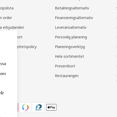
köpslista
Betalningsalternativ
in order
Finansieringsalternativ
la erbjudanden
Leveransalternativ
amily support
Personlig planering
mily integritetspolicy
Planeringsverktyg
Hela sortimentet
essa
Presentkort
kies
Restaurangen
vår