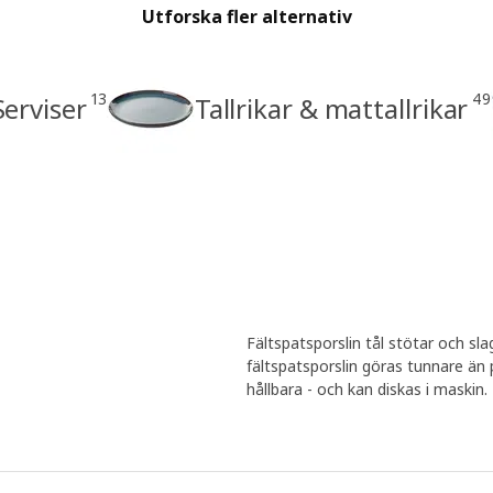
Utforska fler alternativ
13
49
Serviser
Tallrikar & mattallrikar
Fältspatsporslin tål stötar och sl
fältspatsporslin göras tunnare än p
hållbara - och kan diskas i maskin