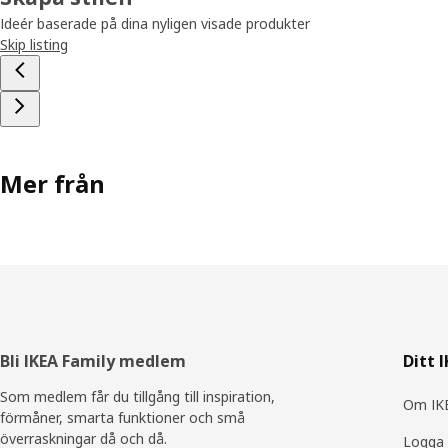
Ideér baserade på dina nyligen visade produkter
Skip listing
Mer från
Sidfot
Bli IKEA Family medlem
Ditt 
Som medlem får du tillgång till inspiration,
Om IKE
förmåner, smarta funktioner och små
överraskningar då och då.
Logga 