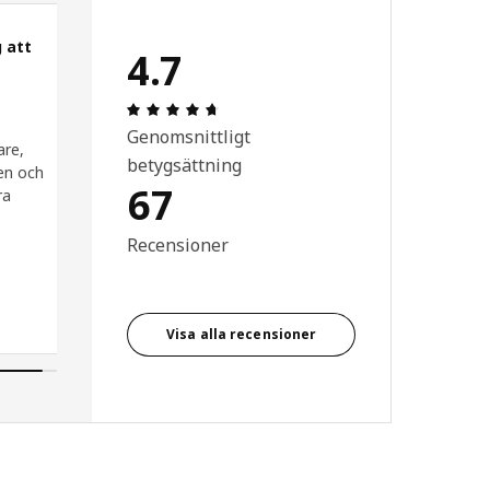
 att
4.7
5 utav 5 stjärnor.
Recension: 4.7 utav 5 stjärnor. Totalt
Genomsnittligt
are,
betygsättning
en och
67
ra
Recensioner
Visa alla recensioner