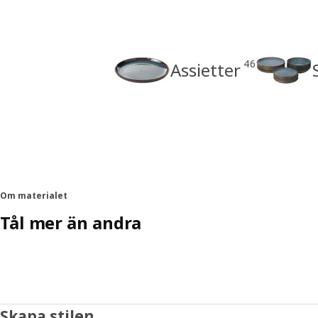
46
Assietter
Om materialet
Tål mer än andra
Skapa stilen