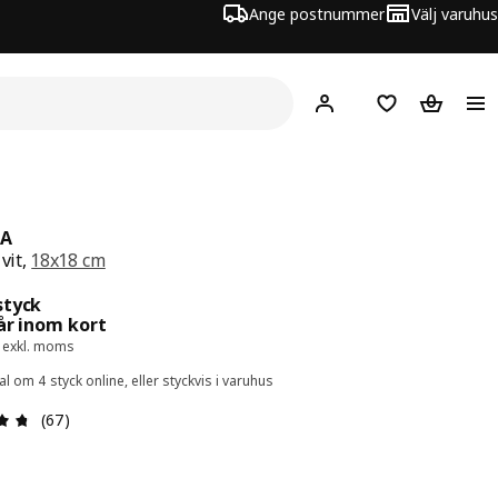
Ange postnummer
Välj varuhus
Hej!
Logga in
Inköpslista
Varukorg
RA
 vit,
18x18 cm
 25:-/styck
styck
år inom kort
k exkl. moms
al om 4 styck online, eller styckvis i varuhus
Recension: 4.7 utav 5 stjärnor. Totalt antal recensioner: 
(67)