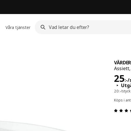
Våra tjänster
VÄRDE
Assiett,
Pris
25
:
-
/
Utg
20:-/styc
Köps i ant