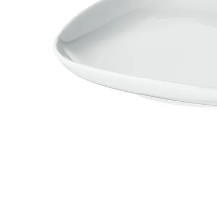
Image zoomed out, normal view