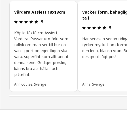
Hoppa över
Värdera Assiett 18x18cm
Vacker form, behaglig
ta i
Recension: 5 utav 5 stjärnor.
5
Recension: 
5
Köpte 18x18 cm Assiett,
Värdera. Passar utmärkt som
Har servisen sedan tidig
tallrik om man ser till hur en
tycker mycket om form
vanlig portion egentligen ska
den lena, blanka ytan. B
vara. superfint som allt annat i
design till lågt pris!
denna serie. Gediget porslin,
känns bra att hålla i och
jättefint.
Ann-Louise, Sverige
Anna, Sverige