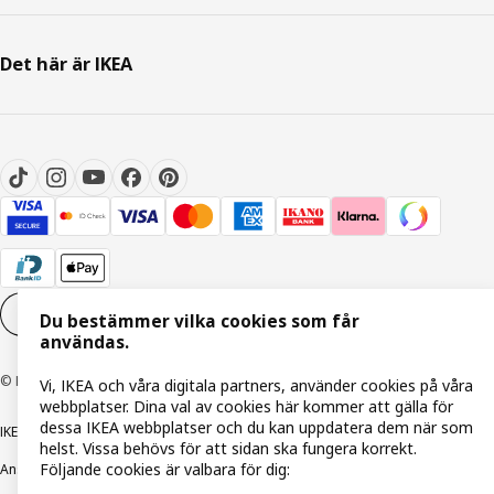
Det här är IKEA
Inställningar för Cookies
SV
Du bestämmer vilka cookies som får
användas.
© Inter IKEA Systems B.V. 1999-2026
Vi, IKEA och våra digitala partners, använder cookies på våra
webbplatser. Dina val av cookies här kommer att gälla för
dessa IKEA webbplatser och du kan uppdatera dem när som
IKEA Family integritetspolicy
Integritetspolicy
Cookiepolicy
helst. Vissa behövs för att sidan ska fungera korrekt.
Följande cookies är valbara för dig:
Ansvarsfullt avslöjandepolicy
E-post
Köp- & leveransvillkor
Bolagsinformation