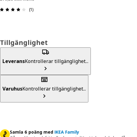
Recension: 4 utav 5 stjärnor. Totalt antal recensi
(1)
Tillgänglighet
Leverans
Kontrollerar tillgänglighet...
Varuhus
Kontrollerar tillgänglighet...
Samla 6 poäng med
IKEA Family