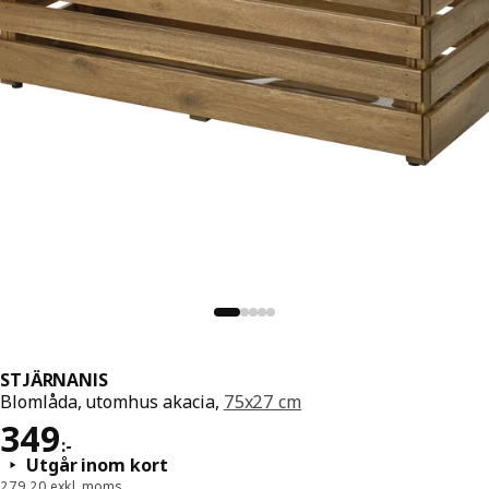
STJÄRNANIS
Blomlåda, utomhus akacia,
75x27 cm
Pris 349:-
349
:
-
Utgår inom kort
279,20 exkl. moms