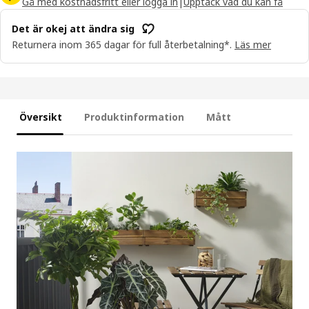
Gå med kostnadsfritt eller logga in
|
Upptäck vad du kan få
Det är okej att ändra sig
Returnera inom 365 dagar för full återbetalning*.
Läs mer
Översikt
Produktinformation
Mått