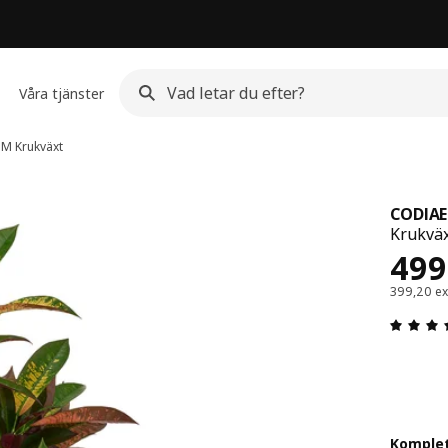
Våra tjänster
UM
Krukväxt
CODIA
Krukväx
Pris
499
399,20 e
Komple