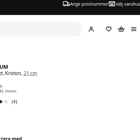
Ange postnummer
Välj varuhus
Hej!
Logga in
Inköpslista
Varukorg
EUM
t, Kroton,
21 cm
 499:-
:
-
xkl. moms
Recension: 4.3 utav 5 stjärnor. Totalt antal recensioner: 
(4)
ttera med