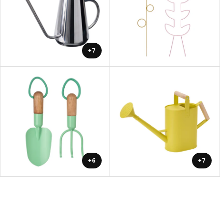
+7
+6
+7