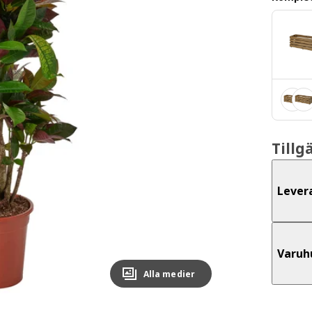
Tillg
Lever
Varuh
Alla medier