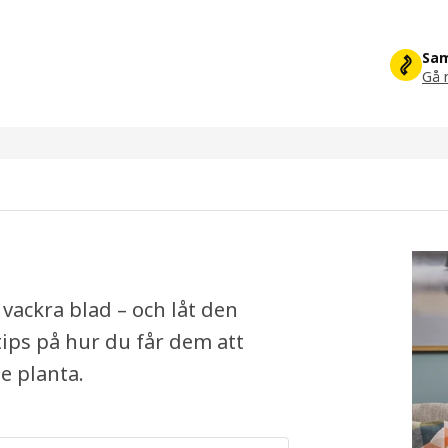
Sam
Gå m
 vackra blad – och låt den
tips på hur du får dem att
je planta.