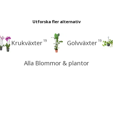
Utforska fler alternativ
19
19
Krukväxter
Golvväxter
Alla Blommor & plantor