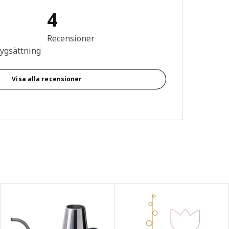
4
n: 4.3 utav 5 stjärnor. Totalt antal recensioner: 4
Recensioner
tygsättning
Visa alla recensioner