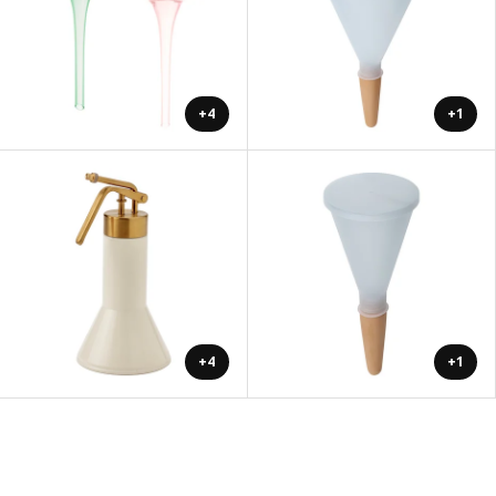
+4
+1
+4
+1