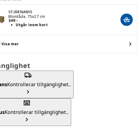
STJÄRNANIS
Blomlåda, 75x27 cm
Pris 349:-
349
:
-
Lägg 
Utgår inom kort
Visa mer
änglighet
ans
Kontrollerar tillgänglighet...
us
Kontrollerar tillgänglighet...