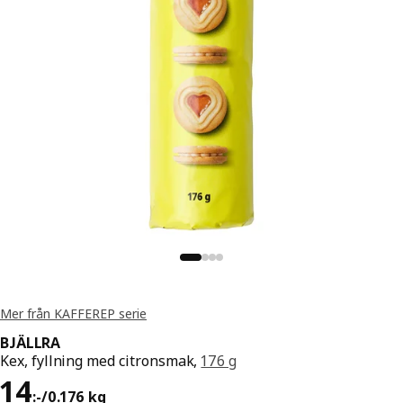
Mer från KAFFEREP serie
BJÄLLRA
Kex, fyllning med citronsmak,
176 g
Pris 14:-/0.176 kg
14
:
-
/0.176 kg