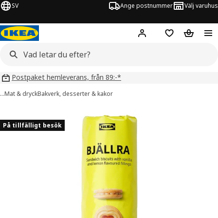
SV
Ange postnummer
Välj varuhus
Hej!
Logga in
Inköpslista
Varukorg
Postpaket hemleverans, från 89:-*
…
Mat & dryck
Bakverk, desserter & kakor
JÄLLRA bilder
er bilder
På tillfälligt besök