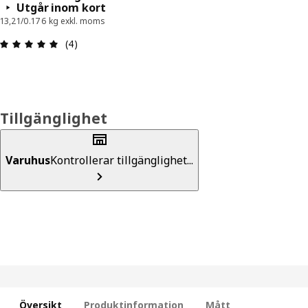
Utgår inom kort
13,21/0.176 kg exkl. moms
Recension: 5 utav 5 stjärnor. Totalt antal recensi
(4)
Tillgänglighet
Varuhus
Kontrollerar tillgänglighet...
Översikt
Produktinformation
Mått