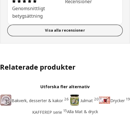
Recension: 5 utav 5 stjärnor. Totalt antal recensi
Recensioner
Genomsnittligt
betygsättning
Visa alla recensioner
Relaterade produkter
Utforska fler alternativ
26
20
19
Bakverk, desserter & kakor
Julmat
Drycker
15
Alla Mat & dryck
KAFFEREP serie