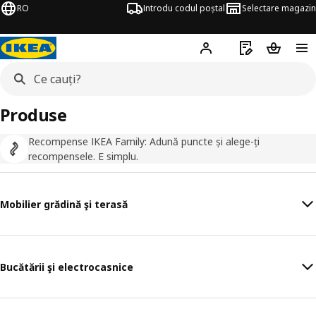
RO
Introdu codul poștal
Selectare magazin
Hej!
Autentifică-te
Listă de cumpăr
Coșul de
Produse
Recompense IKEA Family: Adună puncte și alege-ți
recompensele. E simplu.
Mobilier grădină şi terasă
Bucătării şi electrocasnice