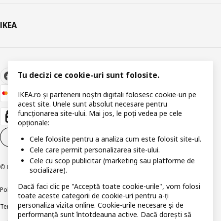
IKEA
Tu decizi ce cookie-uri sunt folosite.
IKEA.ro și partenerii noștri digitali folosesc cookie-uri pe
acest site. Unele sunt absolut necesare pentru
funcționarea site-ului. Mai jos, le poți vedea pe cele
opționale:
Setări pentru modulele cookie
RO
Cele folosite pentru a analiza cum este folosit site-ul.
Cele care permit personalizarea site-ului.
Cele cu scop publicitar (marketing sau platforme de
© Inter IKEA Systems B.V 1999-2026
socializare).
Dacă faci clic pe "Acceptă toate cookie-urile", vom folosi
Politica de confidențialitate
Politica companiei IKEA privind modulele cookie
toate aceste categorii de cookie-uri pentru a-ți
personaliza vizita online. Cookie-urile necesare și de
Termeni și Condiții
Informații despre IKEA Romania
performanță sunt întotdeauna active. Dacă dorești să