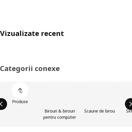
Vizualizate recent
Categorii conexe
Omite lista de categorii de produse
Produse
Birouri & birouri
Scaune de birou
Set
pentru computer