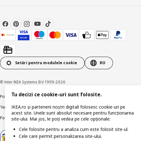
Setări pentru modulele cookie
RO
© Inter IKEA Systems B.V 1999-2026
Tu decizi ce cookie-uri sunt folosite.
Politica de confidențialitate
Politica companiei IKEA privind modulele cookie
IKEA.ro și partenerii noștri digitali folosesc cookie-uri pe
Termeni și Condiții
Informații despre IKEA Romania
acest site. Unele sunt absolut necesare pentru funcționarea
Politica de publicare responsabilă
Accesibilitatea digitală
site-ului. Mai jos, le poți vedea pe cele opționale:
Cele folosite pentru a analiza cum este folosit site-ul.
Cele care permit personalizarea site-ului.