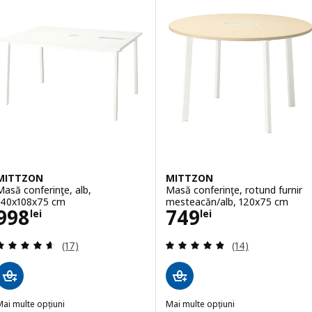
MITTZON
MITTZON
Masă conferinţe, alb,
Masă conferinţe, rotund furnir
140x108x75 cm
mesteacăn/alb, 120x75 cm
Preţ 998lei
Preţ 749lei
998
749
lei
lei
Evaluare: 4.6 din 5 stele. Total recenzii:
Evaluare: 4.8 din
(17)
(14)
ai multe opțiuni
Mai multe opțiuni