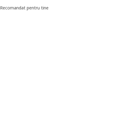
pțiune: MITTZON, Masă conferinţe, furnir nuc/negru, 140x68x105 c
Recomandat pentru tine