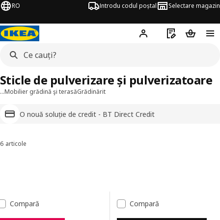
RO
Introdu codul poștal
Selectare magazin
Hej!
Autentifică-te
Listă de cumpăr
Coșul de
Sticle de pulverizare și pulverizatoare
…
Mobilier grădină şi terasă
Grădinărit
O nouă soluție de credit - BT Direct Credit
6 articole
Sortează și filtrează
Sari la rezultate
Lista de rezultate
Compară
Compară