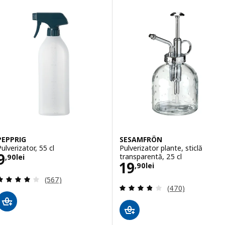
PEPPRIG
SESAMFRÖN
ulverizator, 55 cl
Pulverizator plante, sticlă
Preţ 9,90lei
9
transparentă, 25 cl
,
90
lei
Preţ 19,90lei
19
,
90
lei
Evaluare: 4 din 5 stele. Total recenzii:
(567)
Evaluare: 3.8 din 
(470)