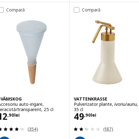
Compară
Compară
SVÄMSKOG
VATTENKRASSE
Accesoriu auto-irigare,
Pulverizator plante, ivoriu/auriu,
teracotă/transparent, 25 cl
35 cl
Preţ 12,90lei
Preţ 49,90lei
12
49
,
90
lei
,
90
lei
Evaluare: 4.2 din 5 stele. Total recenzii:
Evaluare: 2.3 din
(354)
(187)