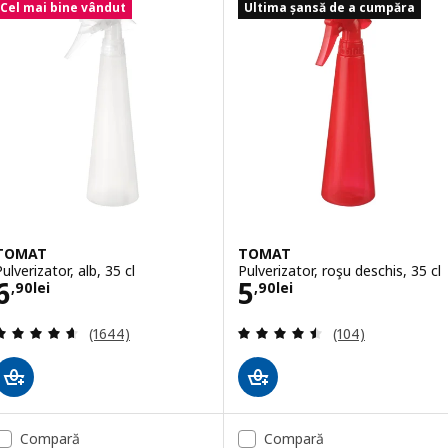
Cel mai bine vândut
Ultima șansă de a cumpăra
TOMAT
TOMAT
ulverizator, alb, 35 cl
Pulverizator, roşu deschis, 35 cl
Preţ 6,90lei
Preţ 5,90lei
6
5
,
90
lei
,
90
lei
Evaluare: 4.6 din 5 stele. Total recenzii:
Evaluare: 4.5 din
(1644)
(104)
Compară
Compară