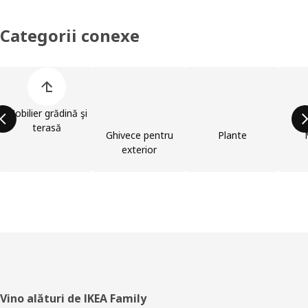
Categorii conexe
Omite lista de categorii de produse
Mobilier grădină şi
terasă
Ghivece pentru
Plante
exterior
Subsol
Vino alături de IKEA Family