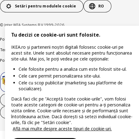
Setări pentru modulele cookie
RO
© Inter IKEA Systems B.V 1999-2026
Tu decizi ce cookie-uri sunt folosite.
Politica de confidențialitate
Politica companiei IKEA privind modulele cookie
IKEA.ro și partenerii noștri digitali folosesc cookie-uri pe
Termeni și Condiții
Informații despre IKEA Romania
acest site. Unele sunt absolut necesare pentru funcționarea
site-ului. Mai jos, le poți vedea pe cele opționale:
Politica de publicare responsabilă
Accesibilitatea digitală
Cele folosite pentru a analiza cum este folosit site-ul.
Cele care permit personalizarea site-ului.
Cele cu scop publicitar (marketing sau platforme de
socializare).
Dacă faci clic pe "Acceptă toate cookie-urile", vom folosi
Retrage-te din contract
toate aceste categorii de cookie-uri pentru a-ți personaliza
vizita online. Cookie-urile necesare și de performanță sunt
Retrage-te din contract (servicii)
întotdeauna active. Dacă dorești să setezi individual cookie-
urile, fă clic pe "Setări cookie".
Află mai multe despre aceste tipuri de cookie-uri.