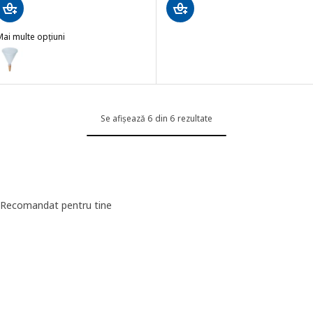
ai multe opțiuni
SVÄMSKOG
pțiune: SVÄMSKOG, Accesoriu auto-irigare, teracotă/transparent, 70
Se afișează 6 din 6 rezultate
Recomandat pentru tine