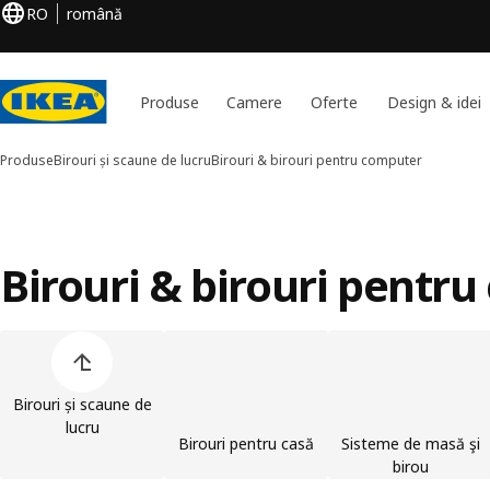
RO
română
Produse
Camere
Oferte
Design & idei
Produse
Birouri și scaune de lucru
Birouri & birouri pentru computer
Birouri & birouri pentr
Omite lista de categorii de produse
Birouri și scaune de
lucru
Birouri pentru casă
Sisteme de masă şi
birou