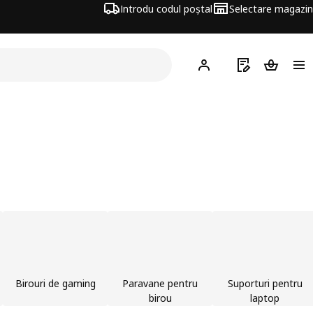
Introdu codul poștal
Selectare magazin
Hej!
Autentifică-te
Listă de cumpăr
Coșul de
Birouri de gaming
Paravane pentru
Suporturi pentru
birou
laptop