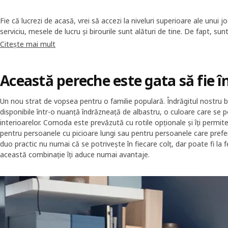
Fie că lucrezi de acasă, vrei să accezi la niveluri superioare ale unui j
serviciu, mesele de lucru și birourile sunt alături de tine. De fapt, sun
tu la ce ne referim – birourile și mobilierul pentru birou sunt esențiale 
Citește mai mult
noi avem o multitudine din care poți alege.
Această pereche este gata să fie în
Un nou strat de vopsea pentru o familie populară. Îndrăgitul nostr
disponibile într-o nuanță îndrăzneață de albastru, o culoare care se 
interioarelor. Comoda este prevăzută cu rotile opționale și îți permit
pentru persoanele cu picioare lungi sau pentru persoanele care prefer
duo practic nu numai că se potrivește în fiecare colț, dar poate fi la 
această combinație îți aduce numai avantaje.