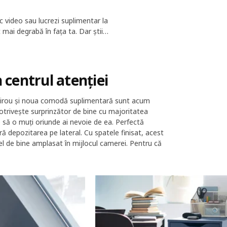
oc video sau lucrezi suplimentar la
t mai degrabă în fața ta. Dar știi
pentru îndeplinirea sarcinilor, iar
 centrul atenției
u birou și noua comodă suplimentară sunt acum
potrivește surprinzător de bine cu majoritatea
e să o muți oriunde ai nevoie de ea. Perfectă
ă depozitarea pe lateral. Cu spatele finisat, acest
fel de bine amplasat în mijlocul camerei. Pentru că