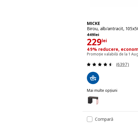
MICKE
Birou, alb/antracit, 105x
449lei
449
lei
Preţ 229lei
229
lei
49% reducere, economi
Promoție valabilă de la 1 Au
Evaluare: 4
(6397)
Mai multe opțiuni
MICKE
Opțiune: MICKE, Birou, a
Opțiune: MICKE, Birou, a
Compară
Opțiune: MICKE, Birou, as
Opțiune: MICKE, Birou, n