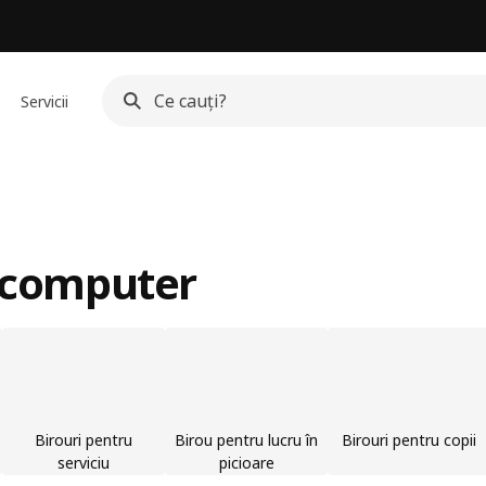
Servicii
u computer
Birouri pentru
Birou pentru lucru în
Birouri pentru copii
serviciu
picioare