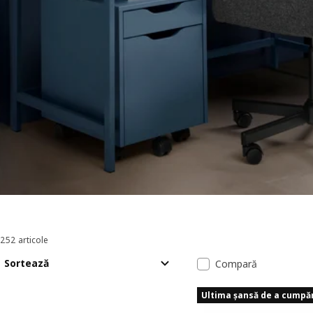
252 articole
Sortează și filtrează
Sari la rezultate
Lista de rezult
Sortează
Compară
Ultima șansă de a cumpă