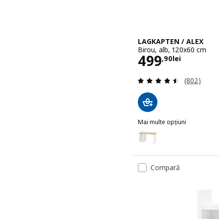
LAGKAPTEN / ALEX
Birou, alb, 120x60 cm
Preţ 499,90l
499
,
90
lei
Evaluare: 4
(802)
Mai multe opțiuni
LAGKAPTEN / ALEX
Opțiune: LAGKAPTEN / ALE
Opțiune: LAGKAPTEN / ALE
Compară
Opțiune: LAGKAPTEN, Biro