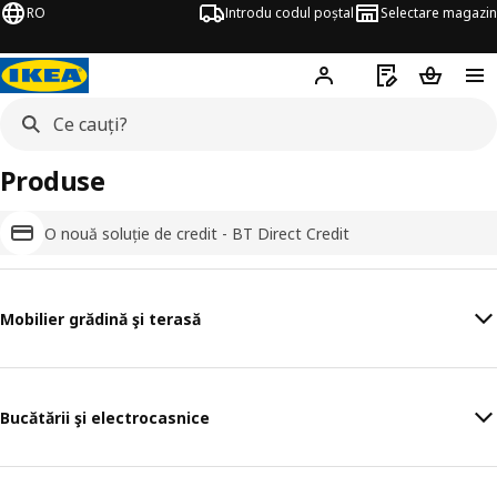
RO
Introdu codul poștal
Selectare magazin
Hej!
Autentifică-te
Listă de cumpăr
Coșul de
Produse
O nouă soluție de credit - BT Direct Credit
Mobilier grădină şi terasă
Bucătării şi electrocasnice