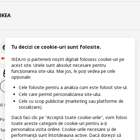
IKEA
Tu decizi ce cookie-uri sunt folosite.
IKEA.ro și partenerii noștri digitali folosesc cookie-uri pe
acest site. Unele sunt absolut necesare pentru
funcționarea site-ului. Mai jos, le poți vedea pe cele
opționale:
Setări pentru modulele cookie
RO
Cele folosite pentru a analiza cum este folosit site-ul.
Cele care permit personalizarea site-ului.
Cele cu scop publicitar (marketing sau platforme de
© Inter IKEA Systems B.V 1999-2026
socializare).
Dacă faci clic pe "Acceptă toate cookie-urile", vom folosi
Politica de confidențialitate
Politica companiei IKEA privind modulele cookie
toate aceste categorii de cookie-uri pentru a-ți
personaliza vizita online. Cookie-urile necesare și de
Termeni și Condiții
Informații despre IKEA Romania
performanță sunt întotdeauna active. Dacă dorești să