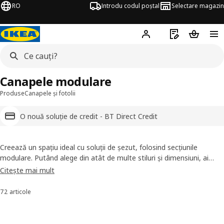
RO
Introdu codul poștal
Selectare magazin
Hej!
Autentifică-te
Listă de cumpăr
Coșul de
Canapele modulare
Produse
Canapele și fotolii
O nouă soluție de credit - BT Direct Credit
Creează un spațiu ideal cu soluții de șezut, folosind secțiunile
modulare. Putând alege din atât de multe stiluri și dimensiuni, ai
multă libertate creativă pentru a crea canapeaua visurilor tale.
Citește mai mult
Fiecare secțiune este ca o parte a unei structuri construite, așa că
visează la scară mică sau mare, gândește-te la piele sau materiale
72 articole
Sortează și filtrează
textile, la spații precum colțurile, la pereți, —fii liber să visezi!