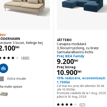
Nou
SÖDERHAMN
JÄTTEBO
Secțiune 3 locuri, Kelinge bej
Canapea modulară
Preţ 2100lei
2.100
lei
3,5locuri+șezlong, cu brațe
Samsala/albastru închis
Preţ IKEA Family
Evaluare: 4.1 din 5 stele. Total recenzii:
(460)
Preţ 9200lei
9.200
lei
Preț întreg
Preț întreg 109
10.900
lei
15% reducere, economisești
Extra moale
1.700lei
Cel mai mic preț din ultimele 30 de
ai multe opțiuni
Cel mai mic preț din ultimele 30 
zile
10.900
lei
SÖDERHAMN
pțiune: SÖDERHAMN, Secțiune 3 locuri, Fridtuna bej deschis
Promoție valabilă de la 1 Aug, 2026
până la 16 Aug, 2026
pțiune: SÖDERHAMN, Secțiune 3 locuri, Viarp bej/maro
Evaluare: 3.9 din 
(17)