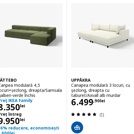
JÄTTEBO
UPPÅKRA
Canpea modulară 4,5
Canapea modulară 3 locuri, cu
locuri+șezlong, dreapta/Samsala
şezlong, dreapta cu
galben-verde închis
taburet/Axvall alb murdar
Preţ 6499,90lei
6.499
Preţ IKEA Family
,
90
lei
Preţ 8350lei
8.350
lei
Evaluare: 5 din 5
Preț întreg
(1)
Preț întreg 9950lei
9.950
lei
16% reducere, economisești
1.600lei