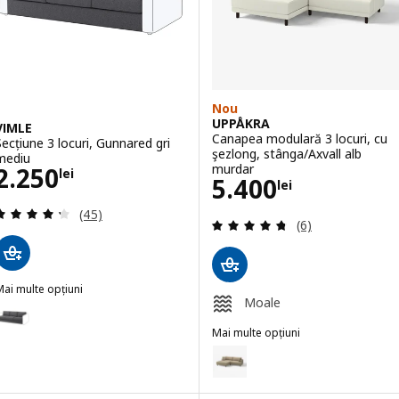
Nou
UPPÅKRA
VIMLE
Canapea modulară 3 locuri, cu
Secțiune 3 locuri, Gunnared gri
şezlong, stânga/Axvall alb
mediu
Preţ 2250lei
murdar
2.250
lei
Preţ 5400lei
5.400
lei
Evaluare: 4.3 din 5 stele. Total recenzii:
(45)
Evaluare: 4.7 din
(6)
ai multe opțiuni
Moale
IMLE
pțiune: VIMLE, Secțiune 3 locuri, Hallarp gri
Mai multe opțiuni
pțiune: VIMLE, Secțiune 3 locuri, Gunnared bej
UPPÅKRA
Opțiune: UPPÅKRA, Canapea modu
pțiune: VIMLE, Secțiune 3 locuri, Hallarp bej
Opțiune: UPPÅKRA, Canapea modul