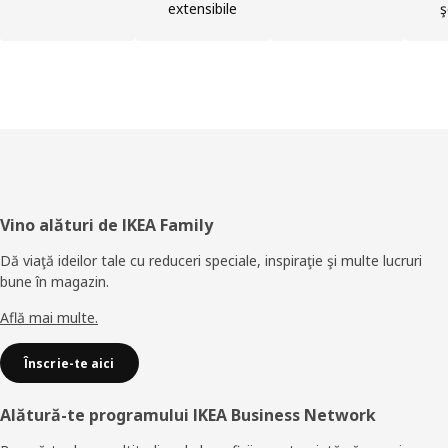
extensibile
ş
Subsol
Vino alături de IKEA Family
Dă viaţă ideilor tale cu reduceri speciale, inspiraţie şi multe lucruri
bune în magazin.
Află mai multe.
Înscrie-te aici
Alătură-te programului IKEA Business Network