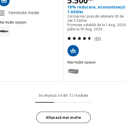
5.500
18% reducere, economisești
1.000lei
Fermitate medie
Cel mai mic preț din ultimele 30 de
Cel mai mic preț din ultimele 30 
zile
5.500
lei
ai multe opțiuni
Promoție valabilă de la 1 Aug, 2026
ILLEHEM
pțiune: LILLEHEM, Canapea modulară cu 6 locuri+măsuță, Gunnared/
până la 16 Aug, 2026
Evaluare: 4.6 din
(10)
Opțiune: LILLEHEM, Canapea modulară cu 6 locuri+măsuță, Gunnare
pțiune: LILLEHEM, Canapea modulară cu 6 locuri+măsuță, Vissle/bej
Mai multe opțiuni
pțiune: LILLEHEM, Canapea modulară cu 6 locuri+măsuță, Vissle/bej
JÄTTEBO
Opțiune: JÄTTEBO, Canapea modu
Opțiune: LILLEHEM, Canapea modulară cu 6 locuri+măsuță, Gunnare
Opțiune: JÄTTEBO, Canapea modu
Opțiune: JÄTTEBO, Canapea modu
Se afișează 24 din 72 rezultate
Afișează mai multe