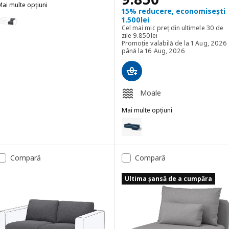
ai multe opțiuni
15% reducere, economisești
IMLE
pțiune: VIMLE, Secțiune 1 loc, Gunnared gri mediu
1.500lei
Cel mai mic preț din ultimele 30 de
Cel mai mic preț din ultimele 30 
zile
9.850
lei
pțiune: VIMLE, Secțiune 1 loc, Gunnared bej
Promoție valabilă de la 1 Aug, 2026
până la 16 Aug, 2026
pțiune: VIMLE, Secțiune 1 loc, Hallarp gri
Moale
Mai multe opțiuni
JÄTTEBO
Opțiune: JÄTTEBO, Canapea modul
Opțiune: JÄTTEBO, Canapea modul
Compară
Compară
Opțiune: JÄTTEBO, Canapea modul
Ultima șansă de a cumpăra