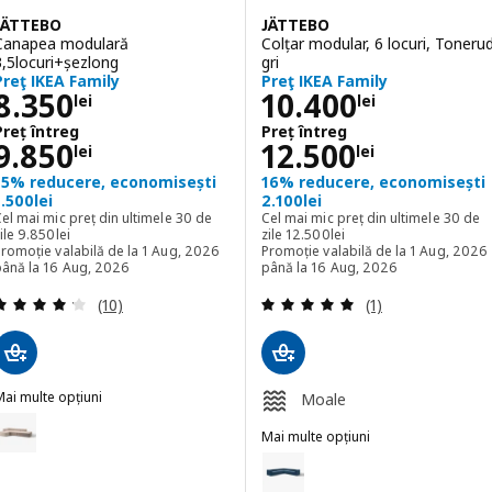
JÄTTEBO
JÄTTEBO
Canapea modulară
Colțar modular, 6 locuri, Toneru
3,5locuri+șezlong
gri
Preţ IKEA Family
Preţ IKEA Family
Preţ 8350lei
Preţ 10400lei
8.350
10.400
lei
lei
Preț întreg
Preț întreg
Preț întreg 9850lei
Preț întreg 125
9.850
12.500
lei
lei
15% reducere, economisești
16% reducere, economisești
1.500lei
2.100lei
el mai mic preț din ultimele 30 de
Cel mai mic preț din ultimele 30 de
Cel mai mic preț din ultimele 30 de zile 9850lei
Cel mai mic preț din ultimele 30 
ile
9.850
lei
zile
12.500
lei
romoție valabilă de la 1 Aug, 2026
Promoție valabilă de la 1 Aug, 2026
până la 16 Aug, 2026
până la 16 Aug, 2026
Evaluare: 4.2 din 5 stele. Total recenzii:
Evaluare: 5 din 5
(10)
(1)
ai multe opțiuni
Moale
JÄTTEBO
pțiune: JÄTTEBO, Canapea modulară 3,5locuri+șezlong, Samsala gri-
Mai multe opțiuni
JÄTTEBO
Opțiune: JÄTTEBO, Colțar modular
pțiune: JÄTTEBO, Canapea modulară 3,5locuri+șezlong, Tonerud gri