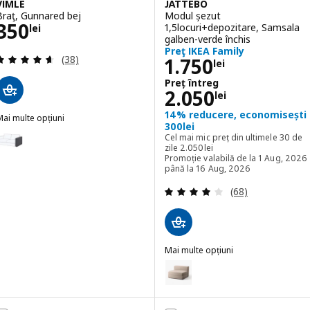
VIMLE
JÄTTEBO
Braţ, Gunnared bej
Modul șezut
Preţ 350lei
350
1,5locuri+depozitare, Samsala
lei
galben-verde închis
Preţ IKEA Family
Evaluare: 4.6 din 5 stele. Total recenzii:
Preţ 1750lei
(38)
1.750
lei
Preț întreg
Preț întreg 205
2.050
lei
14% reducere, economisești
ai multe opțiuni
300lei
IMLE
pțiune: VIMLE, Braţ, Gunnared gri mediu
Cel mai mic preț din ultimele 30 de
Cel mai mic preț din ultimele 30 
zile
2.050
lei
Promoție valabilă de la 1 Aug, 2026
pțiune: VIMLE, Braţ, Hallarp bej
până la 16 Aug, 2026
Evaluare: 3.9 din 
pțiune: VIMLE, Braţ, Saxemara bleu
(68)
pțiune: VIMLE, Braţ, Saxemara negru-albastru
pțiune: VIMLE, Braţ, Hallarp gri
Mai multe opțiuni
JÄTTEBO
Opțiune: JÄTTEBO, Modul șezut 1
Opțiune: JÄTTEBO, Modul șezut 1