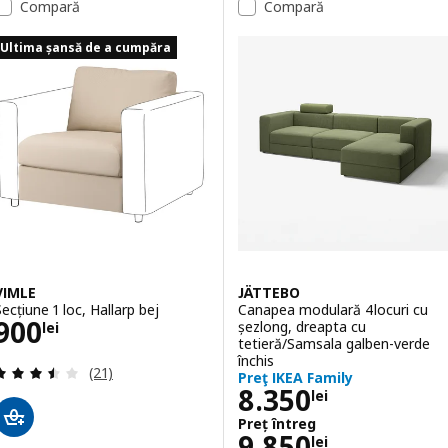
Compară
Compară
Opțiune: JÄTTEBO, Modul șezut 1
Ultima șansă de a cumpăra
VIMLE
JÄTTEBO
Secțiune 1 loc, Hallarp bej
Canapea modulară 4locuri cu
Preţ 900lei
900
șezlong, dreapta cu
lei
tetieră/Samsala galben-verde
închis
Evaluare: 3.5 din 5 stele. Total recenzii:
(21)
Preţ IKEA Family
Preţ 8350lei
8.350
lei
Preț întreg
Preț întreg 985
9.850
lei