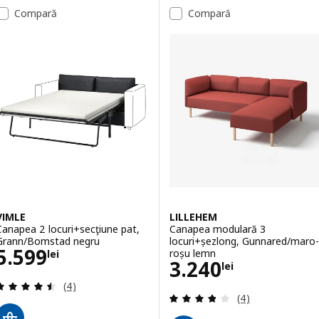
Compară
Compară
Opțiune: UPPÅKRA, Canapea modul
Opțiune: UPPÅKRA, Canapea modula
Opțiune: UPPÅKRA, Canapea modula
Opțiune: UPPÅKRA, Canapea modu
VIMLE
LILLEHEM
Canapea 2 locuri+secţiune pat,
Canapea modulară 3
Grann/Bomstad negru
locuri+șezlong, Gunnared/maro-
Preţ 5599lei
5.599
roșu lemn
lei
Preţ 3240lei
3.240
lei
Evaluare: 4.5 din 5 stele. Total recenzii:
(4)
Evaluare: 3.8 din 
(4)