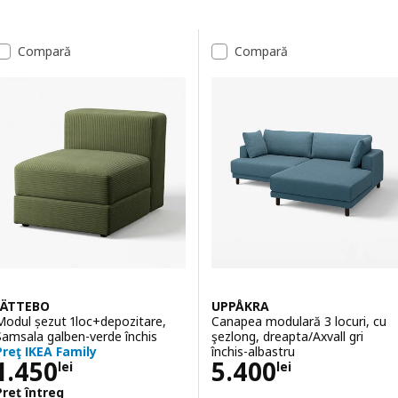
Sari la rezultate
Lista de rezultate
Compară
Compară
JÄTTEBO
UPPÅKRA
Modul șezut 1loc+depozitare,
Canapea modulară 3 locuri, cu
Samsala galben-verde închis
şezlong, dreapta/Axvall gri
Preţ IKEA Family
închis-albastru
Preţ 1450lei
Preţ 5400lei
1.450
5.400
lei
lei
Preț întreg