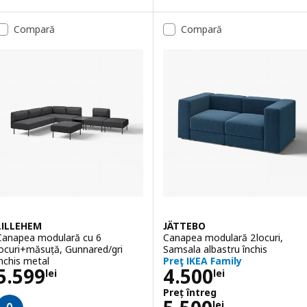
Opțiune: JÄTTEBO, Colțar modular
pțiune: JÄTTEBO, Canapea modulară 3,5locuri+șezlong, Samsala galb
Compară
Compară
Opțiune: JÄTTEBO, Colțar modular
LILLEHEM
JÄTTEBO
Canapea modulară cu 6
Canapea modulară 2locuri,
locuri+măsuță, Gunnared/gri
Samsala albastru închis
închis metal
Preţ IKEA Family
Preţ 5599lei
Preţ 4500lei
5.599
4.500
lei
lei
Preț întreg
Preț întreg 550
lei