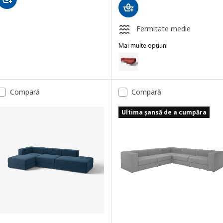
Fermitate medie
Mai multe opțiuni
LILLEHEM
Opțiune: LILLEHEM, Canapea mo
Opțiune: LILLEHEM, Canapea mod
Compară
Compară
Opțiune: LILLEHEM, Canapea mod
Ultima șansă de a cumpăra
Opțiune: LILLEHEM, Canapea mod
Opțiune: LILLEHEM, Canapea mod