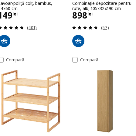
Lavoar/poliţă colţ, bambus,
Combinaţie depozitare pentru
34x60 cm
rufe, alb, 105x32x190 cm
Preţ 149lei
Preţ 898lei
149
898
lei
lei
Evaluare: 4.7 din 5 stele. Total recenzii:
Evaluare: 4.7 din
(401)
(57)
Compară
Compară