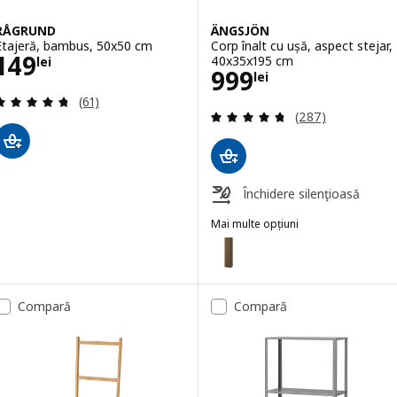
RÅGRUND
ÄNGSJÖN
Etajeră, bambus, 50x50 cm
Corp înalt cu ușă, aspect stejar,
Preţ 149lei
149
40x35x195 cm
lei
Preţ 999lei
999
lei
Evaluare: 4.7 din 5 stele. Total recenzii:
(61)
Evaluare: 4.7 din
(287)
Închidere silenţioasă
Mai multe opțiuni
ÄNGSJÖN
Opțiune: ÄNGSJÖN, Corp înalt c
Opțiune: ÄNGSJÖN, Corp înalt cu
Compară
Compară