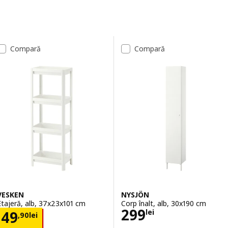
Sari la rezultate
Lista de rezultate
Compară
Compară
VESKEN
NYSJÖN
Etajeră, alb, 37x23x101 cm
Corp înalt, alb, 30x190 cm
Preţ 299lei
299
Preţ 49,90lei
lei
49
,
90
lei