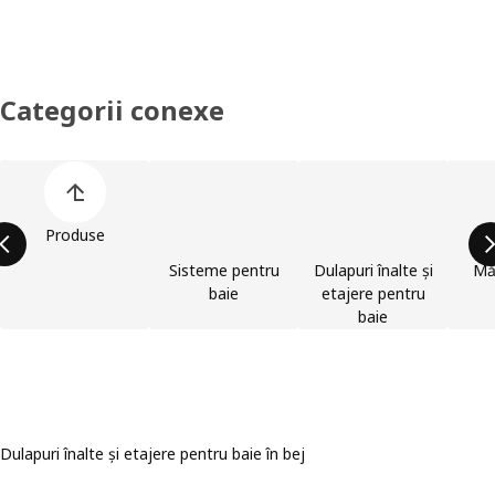
Categorii conexe
Omite lista de categorii de produse
Produse
Sisteme pentru
Dulapuri înalte și
Mă
baie
etajere pentru
baie
Dulapuri înalte și etajere pentru baie în bej