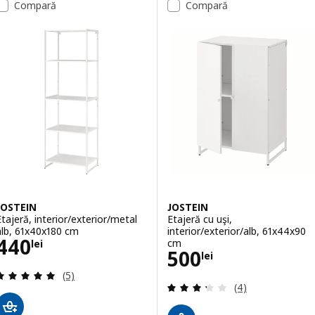
Compară
Compară
JOSTEIN
JOSTEIN
Etajeră, interior/exterior/metal
Etajeră cu uşi,
alb, 61x40x180 cm
interior/exterior/alb, 61x44x90
Preţ 440lei
440
cm
lei
Preţ 500lei
500
lei
Evaluare: 5 din 5 stele. Total recenzii:
(5)
Evaluare: 3.3 din 
(4)