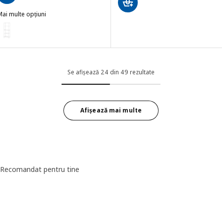
ai multe opțiuni
OSTEIN
pțiune: JOSTEIN, Etajeră, interior/exterior/sârmă alb, 61x40x180 cm
Se afișează 24 din 49 rezultate
Afișează mai multe
Recomandat pentru tine