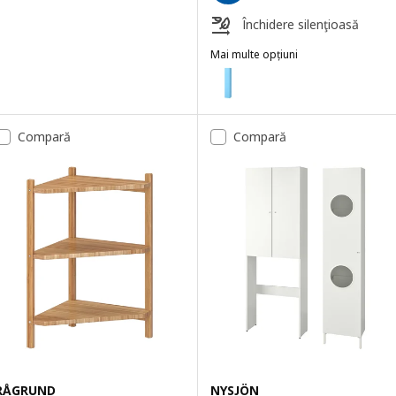
Închidere silenţioasă
Mai multe opțiuni
ENHET
Opțiune: ENHET, Corp înalt cu u
Compară
Compară
RÅGRUND
NYSJÖN