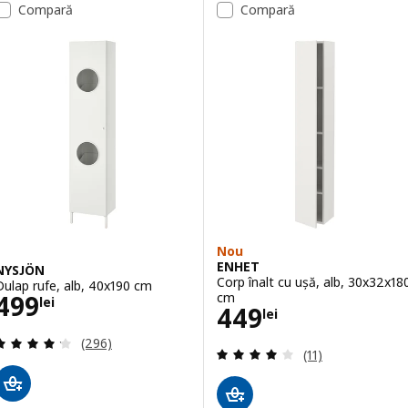
Compară
Compară
Opțiune: ENHET, Cadru înalt cu p
Nou
ENHET
NYSJÖN
Corp înalt cu ușă, alb, 30x32x18
Dulap rufe, alb, 40x190 cm
Preţ 499lei
cm
499
lei
Preţ 449lei
449
lei
Evaluare: 4.2 din 5 stele. Total recenzii:
(296)
Evaluare: 3.9 din 
(11)