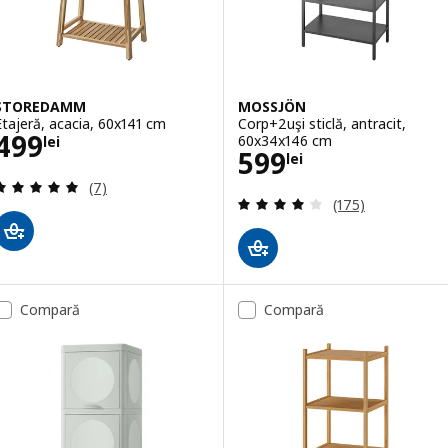
STOREDAMM
MOSSJÖN
Etajeră, acacia, 60x141 cm
Corp+2uşi sticlă, antracit,
Preţ 499lei
499
60x34x146 cm
lei
Preţ 599lei
599
lei
Evaluare: 5 din 5 stele. Total recenzii:
(7)
Evaluare: 4.1 din 
(175)
Compară
Compară