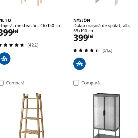
VILTO
NYSJÖN
Etajeră, mesteacăn, 46x150 cm
Dulap maşină de spălat, alb,
Preţ 399lei
399
65x190 cm
lei
Preţ 399lei
399
lei
Evaluare: 4.7 din 5 stele. Total recenzii:
(422)
Evaluare: 4.4 din
(512)
Compară
Compară