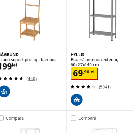
RÅGRUND
HYLLIS
Scaun suport prosop, bambus
Etajeră, interior/exterior,
Preţ 199lei
199
60x27x140 cm
lei
Preţ 69,90lei
69
,
90
lei
Evaluare: 4.6 din 5 stele. Total recenzii:
(440)
Evaluare: 4.1 din 
(5041)
Compară
Compară