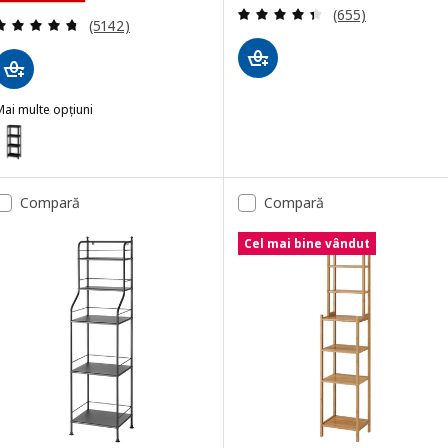
Evaluare: 4.4 din
(655)
Evaluare: 4.7 din 5 stele. Total recenzii:
(5142)
ai multe opțiuni
ESKEN
pțiune: VESKEN, Etajeră, negru, 37x23x101 cm
Compară
Compară
Cel mai bine vândut