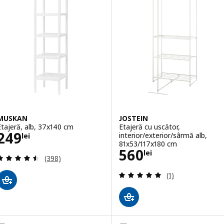
MUSKAN
JOSTEIN
Etajeră, alb, 37x140 cm
Etajeră cu uscător,
Preţ 249lei
249
interior/exterior/sârmă alb,
lei
81x53/117x180 cm
Preţ 560lei
560
lei
Evaluare: 4.5 din 5 stele. Total recenzii:
(398)
Evaluare: 5 din 5
(1)