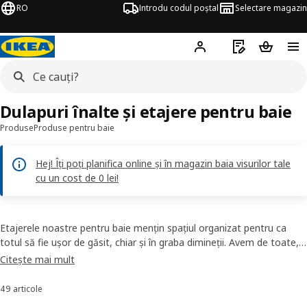
RO
Introdu codul poștal
Selectare magazin
Hej!
Autentifică-te
Listă de cumpăr
Coșul de
Dulapuri înalte și etajere pentru baie
Produse
Produse pentru baie
Hej! Îți poți planifica online și în magazin baia visurilor tale
cu un cost de 0 lei!
Etajerele noastre pentru baie mențin spațiul organizat pentru ca
totul să fie ușor de găsit, chiar și în graba dimineții. Avem de toate,
de la polițe de colț până la taburete cu spațiu de depozitare în stiluri
Citește mai mult
care se potrivesc corpului de lavoar pe care l-ai ales deja și
dimensiunilor spațiului tău. Doar măsoară și începe să planifici!
49 articole
Sortează și filtrează