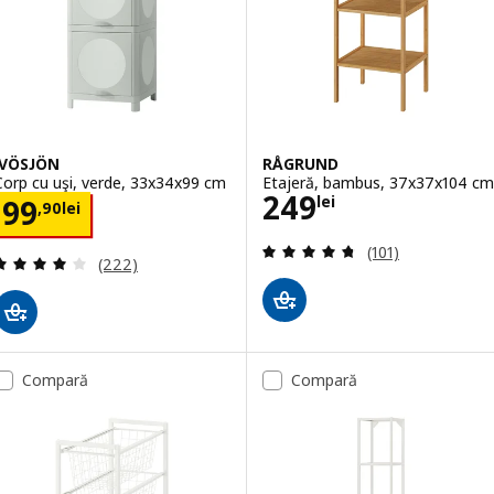
IVÖSJÖN
RÅGRUND
Corp cu uşi, verde, 33x34x99 cm
Etajeră, bambus, 37x37x104 cm
Preţ 249lei
249
Preţ 99,90lei
lei
99
,
90
lei
Evaluare: 4.7 din
(101)
Evaluare: 4.1 din 5 stele. Total recenzii:
(222)
Compară
Compară