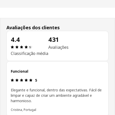
Avaliações dos clientes
4.4
431
Avaliações: 4.4 de 5 estrelas. Total de comentári
Avaliações
Classificação média
Funcional
Avaliações: 5 de 5 estrelas.
5
Elegante e funcional, dentro das expectativas. Fácil de
limpar e capaz de criar um ambiente agradável e
harmonioso.
Cristina, Portugal