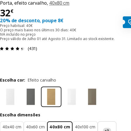
Porta, efeito carvalho,
40x80 cm
Preço 32€
32
€
20% de desconto, poupe 8€
Preço habitual: 40€
O preço mais baixo nos últimos 30 dias: 40€
IVA incluído no preço
Preço válido de Julho 01 até Agosto 31. Limitado ao stock existente.
Avaliações: 4.4 de 5 estrelas. Total de comentári
(431)
Escolha cor
:
Efeito carvalho
Escolha dimensões
40x40 cm
40x60 cm
40x80 cm
40x100 cm
+9