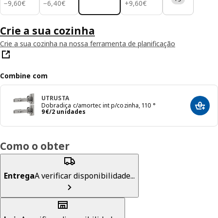
9,60€
6,40€
9,60€
−
9
,
60
€
−
6
,
40
€
+
9
,
60
€
Crie a sua cozinha
Crie a sua cozinha na nossa ferramenta de planificação
Combine com
UTRUSTA
Dobradiça c/amortec int p/cozinha, 110 °
Adici
Preço 9€/2 unidades
9
€
/2 unidades
Como o obter
Entrega
A verificar disponibilidade...