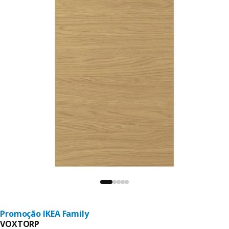
Promoção IKEA Family
VOXTORP