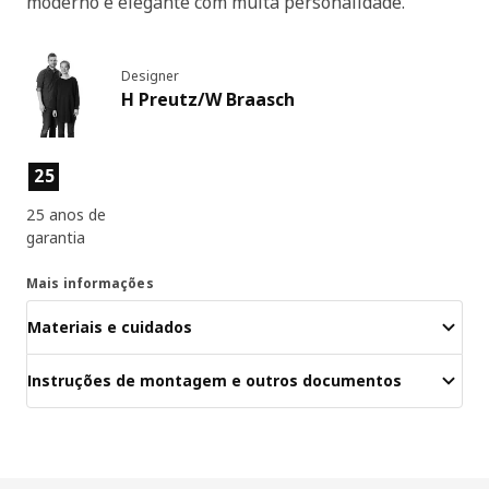
moderno e elegante com muita personalidade.
Designer
H Preutz/W Braasch
Características dos produtos
25
25 anos de
garantia
Mais informações
Materiais e cuidados
Instruções de montagem e outros documentos