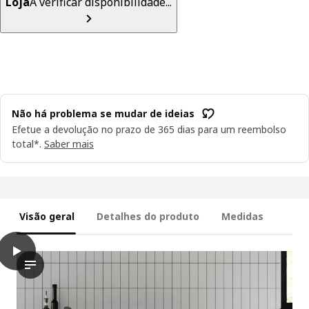
Loja
A verificar disponibilidade...
Não há problema se mudar de ideias
Efetue a devolução no prazo de 365 dias para um reembolso
total*.
Saber mais
Visão geral
Detalhes do produto
Medidas
play
VOXTORP Porta, efeito carvalho, 40x80 cm
O vídeo apresenta uma demonstração da porta VOXTORP, que é