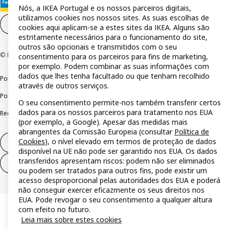
Nós, a IKEA Portugal e os nossos parceiros digitais,
utilizamos cookies nos nossos sites. As suas escolhas de
Definições de cookies
PT
cookies aqui aplicam-se a estes sites da IKEA. Alguns são
estritamente necessários para o funcionamento do site,
outros são opcionais e transmitidos com o seu
© Inter IKEA Systems B.V 1999-2026
consentimento para os parceiros para fins de marketing,
por exemplo. Podem combinar as suas informações com
dados que lhes tenha facultado ou que tenham recolhido
Política de privacidade
Política de cookies
Termos de utilização
através de outros serviços.
Política de divulgação responsável
Livro de reclamações
O seu consentimento permite-nos também transferir certos
dados para os nossos parceiros para tratamento nos EUA
Reclamações e resolução de litígios
(por exemplo, a Google). Apesar das medidas mais
abrangentes da Comissão Europeia (consultar
Política de
Cookies
), o nível elevado em termos de proteção de dados
Direito de livre resolução
disponível na UE não pode ser garantido nos EUA. Os dados
transferidos apresentam riscos: podem não ser eliminados
Direito de livre resolução (serviços)
ou podem ser tratados para outros fins, pode existir um
acesso desproporcional pelas autoridades dos EUA e poderá
não conseguir exercer eficazmente os seus direitos nos
EUA. Pode revogar o seu consentimento a qualquer altura
com efeito no futuro.
Leia mais sobre estes cookies