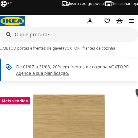
PT
Insira código postal
Selecionar loja
Hej!
Inicie sessão
Favoritos
Cesto de
…
METOD portas e frentes de gaveta
VOXTORP frentes de cozinha
De 01/07 a 31/08, 20% em frentes de cozinha VOXTORP.
Agende a sua planificação.
imagens de VOXTORP
 imagens
Mais vendido