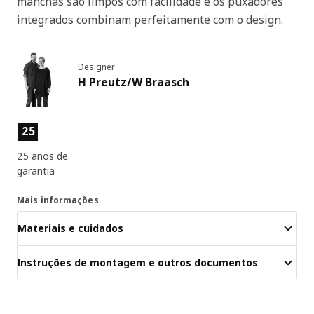
manchas são limpos com facilidade e os puxadores
integrados combinam perfeitamente com o design.
Designer
H Preutz/W Braasch
Características dos produtos
25
25 anos de
garantia
Mais informações
Materiais e cuidados
Instruções de montagem e outros documentos