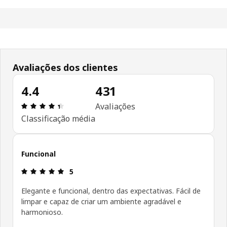
Avaliações dos clientes
4.4
431
Avaliações: 4.4 de 5 estrelas. Total de comentári
Avaliações
Classificação média
Funcional
Avaliações: 5 de 5 estrelas.
5
Elegante e funcional, dentro das expectativas. Fácil de
limpar e capaz de criar um ambiente agradável e
harmonioso.