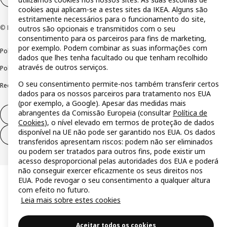
cookies aqui aplicam-se a estes sites da IKEA. Alguns são
estritamente necessários para o funcionamento do site,
© Inter IKEA Systems B.V 1999-2026
outros são opcionais e transmitidos com o seu
consentimento para os parceiros para fins de marketing,
por exemplo. Podem combinar as suas informações com
Política de privacidade
Política de cookies
Termos de utilização
dados que lhes tenha facultado ou que tenham recolhido
através de outros serviços.
Política de divulgação responsável
Livro de reclamações
O seu consentimento permite-nos também transferir certos
Reclamações e resolução de litígios
dados para os nossos parceiros para tratamento nos EUA
(por exemplo, a Google). Apesar das medidas mais
abrangentes da Comissão Europeia (consultar
Política de
Direito de livre resolução
Cookies
), o nível elevado em termos de proteção de dados
disponível na UE não pode ser garantido nos EUA. Os dados
Direito de livre resolução (serviços)
transferidos apresentam riscos: podem não ser eliminados
ou podem ser tratados para outros fins, pode existir um
acesso desproporcional pelas autoridades dos EUA e poderá
não conseguir exercer eficazmente os seus direitos nos
EUA. Pode revogar o seu consentimento a qualquer altura
com efeito no futuro.
Leia mais sobre estes cookies
Aceitar todos os cookies