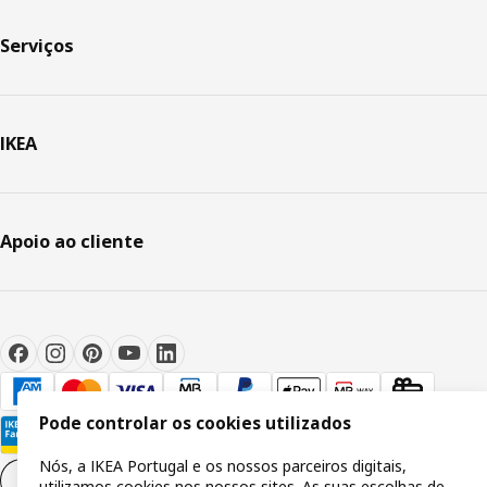
Serviços
IKEA
Apoio ao cliente
Pode controlar os cookies utilizados
Nós, a IKEA Portugal e os nossos parceiros digitais,
Definições de cookies
PT
utilizamos cookies nos nossos sites. As suas escolhas de