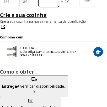
12€
8€
12€
−
12
€
−
8
€
+
12
€
Crie a sua cozinha
Crie a sua cozinha na nossa ferramenta de planificação
Combine com
UTRUSTA
Dobradiça c/amortec int p/cozinha, 110 °
Adici
Preço 9€/2 unidades
9
€
/2 unidades
Como o obter
Entrega
A verificar disponibilidade...