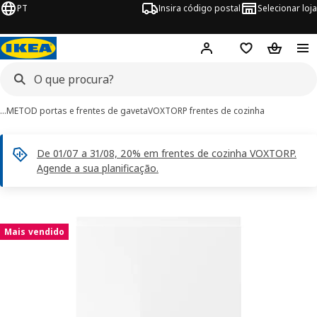
PT
Insira código postal
Selecionar loja
Hej!
Inicie sessão
Favoritos
Cesto de
…
METOD portas e frentes de gaveta
VOXTORP frentes de cozinha
De 01/07 a 31/08, 20% em frentes de cozinha VOXTORP.
Agende a sua planificação.
imagens de VOXTORP
 imagens
Mais vendido