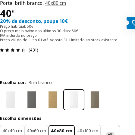
Porta, brilh branco,
40x80 cm
Preço 40€
40
€
20% de desconto, poupe 10€
Preço habitual: 50€
O preço mais baixo nos últimos 30 dias: 50€
IVA incluído no preço
Preço válido de Julho 01 até Agosto 31. Limitado ao stock existente.
Avaliações: 4.4 de 5 estrelas. Total de comentári
(431)
Escolha cor
:
Brilh branco
Escolha dimensões
40x40 cm
40x60 cm
40x80 cm
40x100 cm
+9