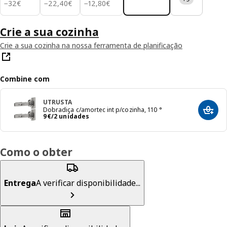
32€
22,40€
12,80€
−
32
€
−
22
,
40
€
−
12
,
80
€
Crie a sua cozinha
Crie a sua cozinha na nossa ferramenta de planificação
Combine com
UTRUSTA
Dobradiça c/amortec int p/cozinha, 110 °
Adici
Preço 9€/2 unidades
9
€
/2 unidades
Como o obter
Entrega
A verificar disponibilidade...