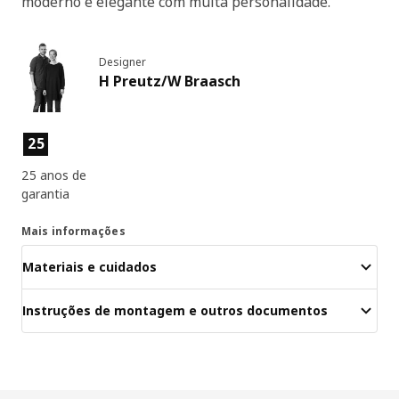
moderno e elegante com muita personalidade.
Designer
H Preutz/W Braasch
Características dos produtos
25
25 anos de
garantia
Mais informações
Materiais e cuidados
Instruções de montagem e outros documentos