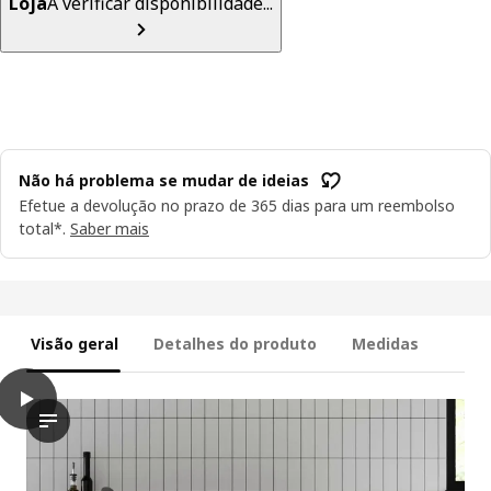
Loja
A verificar disponibilidade...
Não há problema se mudar de ideias
Efetue a devolução no prazo de 365 dias para um reembolso
total*.
Saber mais
Visão geral
Detalhes do produto
Medidas
play
VOXTORP Porta, efeito carvalho, 60x120 cm
O vídeo exibe um objeto que parece ser uma porta de cozinha