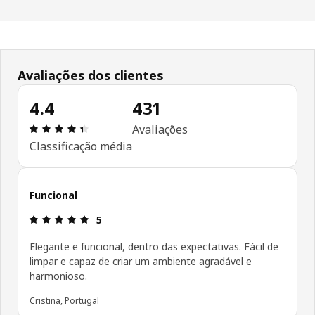
Avaliações dos clientes
4.4
431
Avaliações: 4.4 de 5 estrelas. Total de comentári
Avaliações
Classificação média
Funcional
Avaliações: 5 de 5 estrelas.
5
Elegante e funcional, dentro das expectativas. Fácil de
limpar e capaz de criar um ambiente agradável e
harmonioso.
Cristina, Portugal