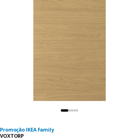
Promoção IKEA Family
VOXTORP