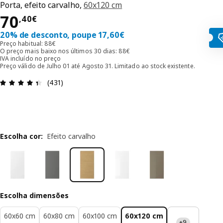
Porta, efeito carvalho,
60x120 cm
Preço 70,40€
70
,
40
€
20% de desconto, poupe 17,60€
Preço habitual: 88€
O preço mais baixo nos últimos 30 dias: 88€
IVA incluído no preço
Preço válido de Julho 01 até Agosto 31. Limitado ao stock existente.
Avaliações: 4.4 de 5 estrelas. Total de comentári
(431)
Escolha cor
:
Efeito carvalho
Escolha dimensões
60x60 cm
60x80 cm
60x100 cm
60x120 cm
+9