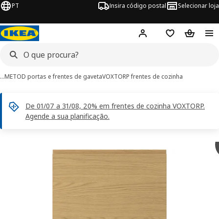
PT
Insira código postal
Selecionar loja
Hej!
Inicie sessão
Favoritos
Cesto de
…
METOD portas e frentes de gaveta
VOXTORP frentes de cozinha
De 01/07 a 31/08, 20% em frentes de cozinha VOXTORP.
Agende a sua planificação.
imagens de VOXTORP
 imagens