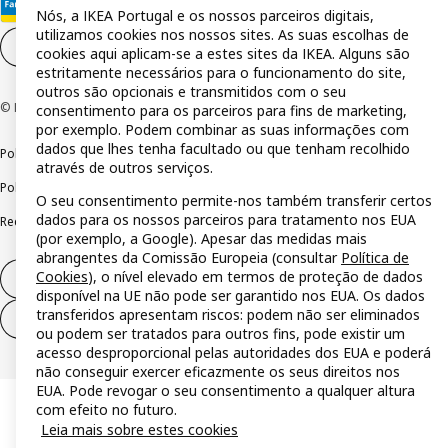
Nós, a IKEA Portugal e os nossos parceiros digitais,
utilizamos cookies nos nossos sites. As suas escolhas de
Definições de cookies
PT
cookies aqui aplicam-se a estes sites da IKEA. Alguns são
estritamente necessários para o funcionamento do site,
outros são opcionais e transmitidos com o seu
© Inter IKEA Systems B.V 1999-2026
consentimento para os parceiros para fins de marketing,
por exemplo. Podem combinar as suas informações com
dados que lhes tenha facultado ou que tenham recolhido
Política de privacidade
Política de cookies
Termos de utilização
através de outros serviços.
Política de divulgação responsável
Livro de reclamações
O seu consentimento permite-nos também transferir certos
dados para os nossos parceiros para tratamento nos EUA
Reclamações e resolução de litígios
(por exemplo, a Google). Apesar das medidas mais
abrangentes da Comissão Europeia (consultar
Política de
Cookies
), o nível elevado em termos de proteção de dados
Direito de livre resolução
disponível na UE não pode ser garantido nos EUA. Os dados
transferidos apresentam riscos: podem não ser eliminados
Direito de livre resolução (serviços)
ou podem ser tratados para outros fins, pode existir um
acesso desproporcional pelas autoridades dos EUA e poderá
não conseguir exercer eficazmente os seus direitos nos
EUA. Pode revogar o seu consentimento a qualquer altura
com efeito no futuro.
Leia mais sobre estes cookies