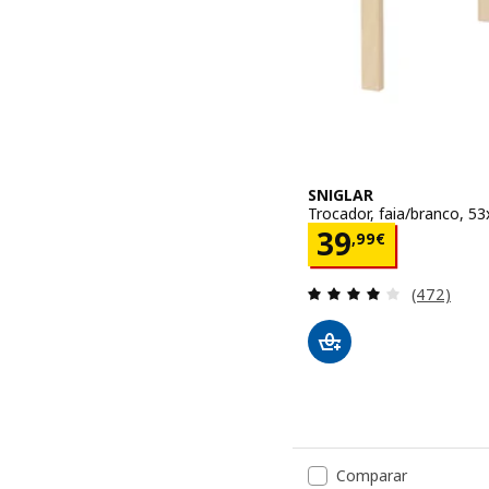
SNIGLAR
Trocador, faia/branco, 
Preço 39,99
39
,
99
€
Avaliação: 
(472)
Comparar