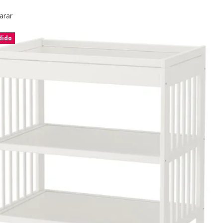
arar
dido