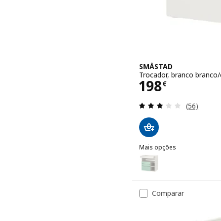
SMÅSTAD
Trocador, branco branco
Preço 198€
198
€
Avaliação: 
(56)
Mais opções
SMÅSTAD
Opção: SMÅSTAD, Trocado
Opção: SMÅSTAD, Trocado
Comparar
Opção: SMÅSTAD, Trocado