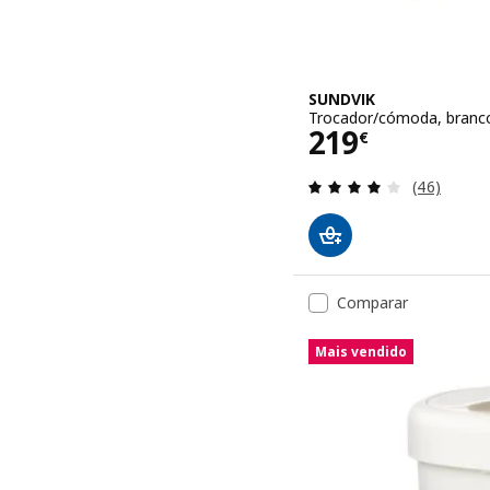
SUNDVIK
Trocador/cómoda, branc
Preço 219€
219
€
Avaliação: 
(46)
Comparar
Mais vendido