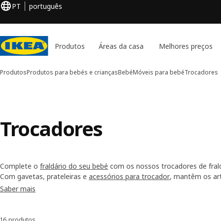
PT
português
Produtos
Áreas da casa
Melhores preços
Produtos
Produtos para bebés e crianças
Bebé
Móveis para bebé
Trocadores
Trocadores
Complete o
fraldário do seu bebé
com os nossos trocadores de fral
Com gavetas, prateleiras e
acessórios para trocador
, mantêm os ar
e ainda deixam espaço para
peluches
que tornam o momento mais di
Saber mais
16 produtos