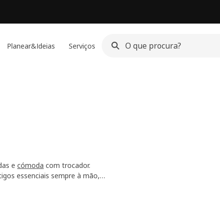
Planear&Ideias
Serviços
das e
cómoda
com trocador.
tigos essenciais sempre à mão,
vertido e acolhedor.