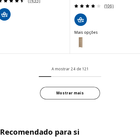
(1435)
Avaliação: 3.8 fo
(106)
Mais opções
BESTÅ
Opção: BESTÅ, Unidade de armár
Opção: BESTÅ, Unidade de armá
A mostrar 24 de 121
Mostrar mais
Recomendado para si