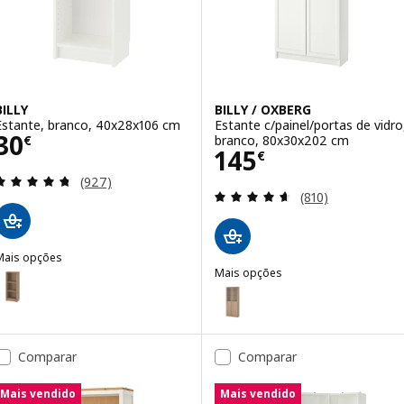
BILLY
BILLY / OXBERG
Estante, branco, 40x28x106 cm
Estante c/painel/portas de vidro
Preço 30€
30
branco, 80x30x202 cm
€
Preço 145€
145
€
Avaliação: 4.7 fora de 5 estrelas. Total de avaliaçõ
(927)
Avaliação: 4.6 fo
(810)
Mais opções
ILLY
Mais opções
pção: BILLY, Estante, efeito carvalho, 40x28x106 cm
BILLY / OXBERG
Opção: BILLY / OXBERG, Estante 
pção: BILLY, Estante, preto efeito carvalho, 40x28x106 cm
Opção: BILLY / OXBERG, Estante 
Comparar
Comparar
Mais vendido
Mais vendido