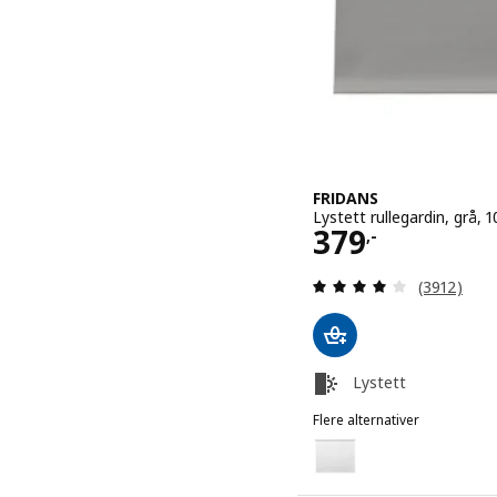
FRIDANS
Lystett rullegardin, grå,
Pris 379,-
379
,-
Gjennomgan
(3912)
Lystett
Flere alternativer
FRIDANS
Alternativ: FRIDANS, Lyste