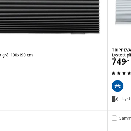
TRIPPEV
k grå, 100x190 cm
Lystett pl
Pris 
749
,-
g: 4.2 av 5 stjerner. Samlede anmeldelser:
Lyst
Samme