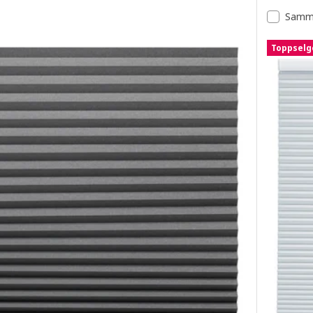
Samme
Toppselg