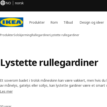
NO
norsk
Produkter
Rom
Tilbud
Design og ideer
Produkter
Solskjerming
Rullegardiner
Lystette rullegardiner
Lystette rullegardiner
Et soverom badet i trolsk måneskinn kan være vakkert, men hvis du hel
av månelys, gatelys eller sollys, kan lystette gardiner være et smart 
stilene og fargene våre og finn de perfekte lystette gardinene for de
Les mer
30 varer