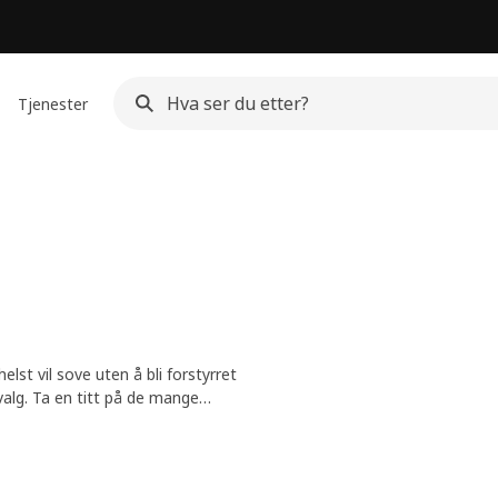
Tjenester
st vil sove uten å bli forstyrret
valg. Ta en titt på de mange
g.