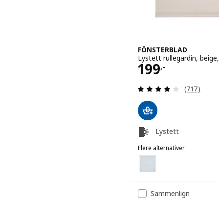
FÖNSTERBLAD
Lystett rullegardin, beig
Pris 199,-
199
,-
Gjennomgan
(717)
Lystett
Flere alternativer
FÖNSTERBLAD
Alternativ: FÖNSTERBLAD, 
Sammenlign