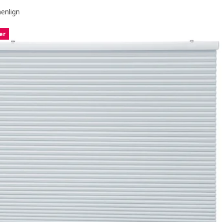
nlign
er