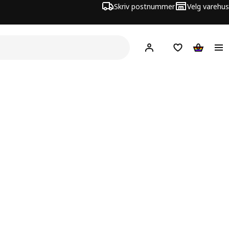
Skriv postnummer
Velg varehus
Hej!
Logg inn
Huskeliste
Handlev