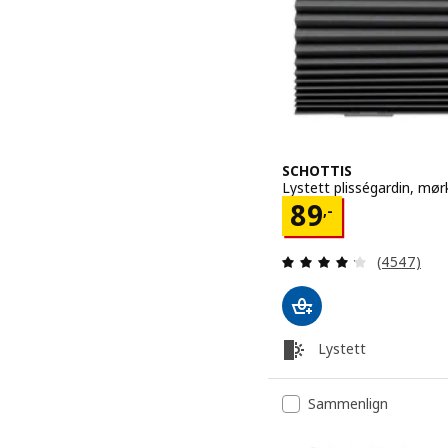
SCHOTTIS
Lystett plisségardin, mør
Pris 89,-
89
,-
Gjennomgan
(4547)
Lystett
Sammenlign