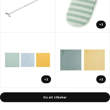
+3
+3
+3
Vis alt tilbehør