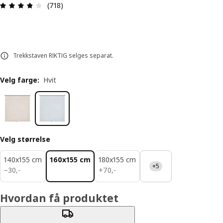
Produktomtale: 3.8 ingen kundevurdering 5 stjer
(718)
Trekkstaven RIKTIG selges separat.
Velg farge
:
Hvit
Velg størrelse
140x155 cm
160x155 cm
180x155 cm
+5
30,-
70,-
−
30
,
-
+
70
,
-
Hvordan få produktet