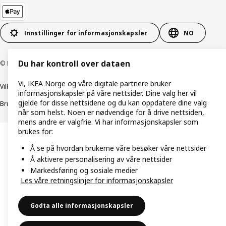
Innstillinger for informasjonskapsler
NO
Du har kontroll over dataen
© Inter IKEA Systems B.V. 1999–2026
Vi, IKEA Norge og våre digitale partnere bruker
Vilkår og betingelser
Retningslinjer for personvern
informasjonskapsler på våre nettsider. Dine valg her vil
gjelde for disse nettsidene og du kan oppdatere dine valg
Bruk av informasjonskapsler (Cookies)
Retningslinjer for ansvarlig avsløring
når som helst. Noen er nødvendige for å drive nettsiden,
mens andre er valgfrie. Vi har informasjonskapsler som
brukes for:
Å se på hvordan brukerne våre besøker våre nettsider
Å aktivere personalisering av våre nettsider
Markedsføring og sosiale medier
Les våre retningslinjer for informasjonskapsler
Godta alle informasjonskapsler