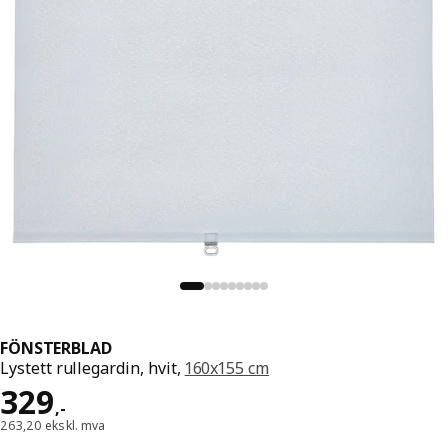
FÖNSTERBLAD
Lystett rullegardin, hvit,
160x155 cm
Pris 329,-
329
,
-
263,20 ekskl. mva