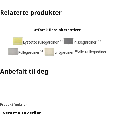
Relaterte produkter
Utforsk flere alternativer
43
24
Lystette rullegardiner
Plisségardiner
50
10
Alle Rullegardiner
Rullegardiner
Liftgardiner
Anbefalt til deg
Produktfunksjon
Lystette tekstiler