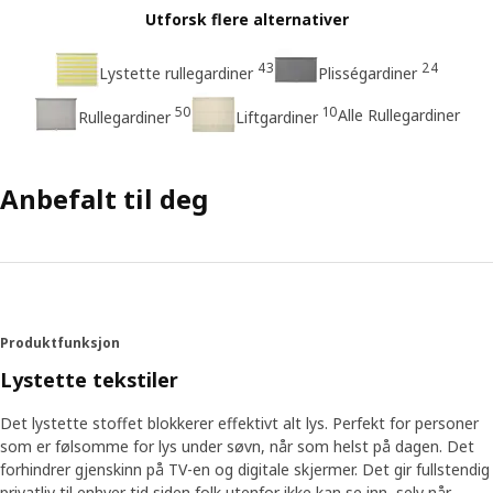
Utforsk flere alternativer
43
24
Lystette rullegardiner
Plisségardiner
50
10
Alle Rullegardiner
Rullegardiner
Liftgardiner
Anbefalt til deg
Produktfunksjon
Lystette tekstiler
Det lystette stoffet blokkerer effektivt alt lys. Perfekt for personer
som er følsomme for lys under søvn, når som helst på dagen. Det
forhindrer gjenskinn på TV-en og digitale skjermer. Det gir fullstendig
privatliv til enhver tid siden folk utenfor ikke kan se inn, selv når