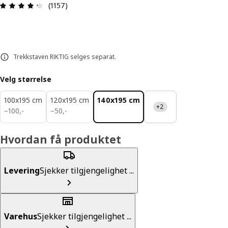
Produktomtale: 4.3 ingen kundevurdering 5 stjer
(1157)
Trekkstaven RIKTIG selges separat.
Velg størrelse
100x195 cm
120x195 cm
140x195 cm
+2
100,-
50,-
−
100
,
-
−
50
,
-
Hvordan få produktet
Levering
Sjekker tilgjengelighet ...
Varehus
Sjekker tilgjengelighet ...