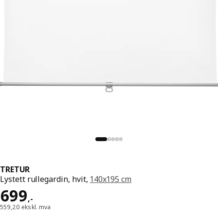
TRETUR
Lystett rullegardin, hvit,
140x195 cm
Pris 699,-
699
,
-
559,20 ekskl. mva