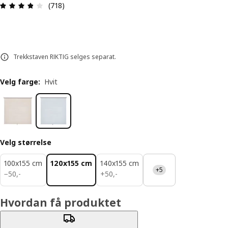
Produktomtale: 3.8 ingen kundevurdering 5 stjer
(718)
Trekkstaven RIKTIG selges separat.
Velg farge
:
Hvit
Velg størrelse
100x155 cm
120x155 cm
140x155 cm
+5
50,-
50,-
−
50
,
-
+
50
,
-
Hvordan få produktet