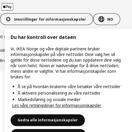
Innstillinger for informasjonskapsler
NO
Du har kontroll over dataen
© Inter IKEA Systems B.V. 1999–2026
Vi, IKEA Norge og våre digitale partnere bruker
Vilkår og betingelser
Retningslinjer for personvern
informasjonskapsler på våre nettsider. Dine valg her vil
gjelde for disse nettsidene og du kan oppdatere dine valg
Bruk av informasjonskapsler (Cookies)
Retningslinjer for ansvarlig avsløring
når som helst. Noen er nødvendige for å drive nettsiden,
mens andre er valgfrie. Vi har informasjonskapsler som
brukes for:
Å se på hvordan brukerne våre besøker våre nettsider
Å aktivere personalisering av våre nettsider
Markedsføring og sosiale medier
Les våre retningslinjer for informasjonskapsler
Godta alle informasjonskapsler