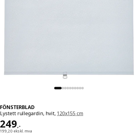
FÖNSTERBLAD
Lystett rullegardin, hvit,
120x155 cm
Pris 249,-
249
,
-
199,20 ekskl. mva