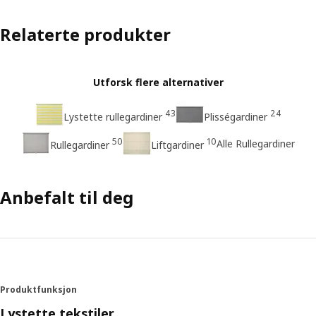
Relaterte produkter
Utforsk flere alternativer
43
24
Lystette rullegardiner
Plisségardiner
50
10
Alle Rullegardiner
Rullegardiner
Liftgardiner
Anbefalt til deg
Produktfunksjon
Lystette tekstiler