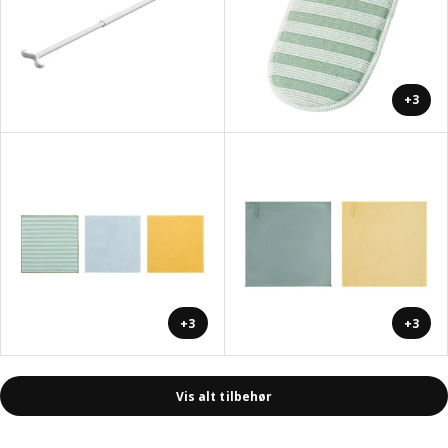
+3
+3
+3
Vis alt tilbehør