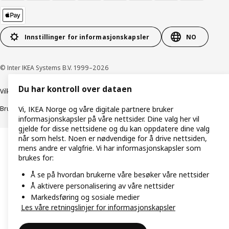
Innstillinger for informasjonskapsler
NO
© Inter IKEA Systems B.V. 1999–2026
Du har kontroll over dataen
Vilkår og betingelser
Retningslinjer for personvern
Bruk av informasjonskapsler (Cookies)
Retningslinjer for ansvarlig avsløring
Vi, IKEA Norge og våre digitale partnere bruker
informasjonskapsler på våre nettsider. Dine valg her vil
gjelde for disse nettsidene og du kan oppdatere dine valg
når som helst. Noen er nødvendige for å drive nettsiden,
mens andre er valgfrie. Vi har informasjonskapsler som
brukes for:
Å se på hvordan brukerne våre besøker våre nettsider
Å aktivere personalisering av våre nettsider
Markedsføring og sosiale medier
Les våre retningslinjer for informasjonskapsler