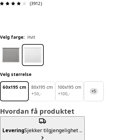
Produktomtale: 4 ingen kundevurdering 5 stjerne
(3912)
Velg farge
:
Hvit
Velg størrelse
60x195 cm
80x195 cm
100x195 cm
+5
50,-
100,-
+
50
,
-
+
100
,
-
Hvordan få produktet
Levering
Sjekker tilgjengelighet ...