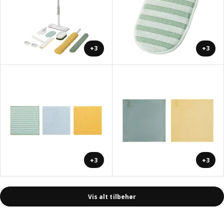
+3
+3
+3
+3
Vis alt tilbehør