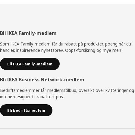
kundene testet funksjonaliteten. «Ved å involvere
forskjellige mennesker og organisasjoner har vi forsikret
oss om at FRIDANS og stanga overholder selv de
strengeste kravene – i alle markeder,» sier Bo. «Stanga
tillater foreldre å skape et sikrere miljø for familiens
Bunntekst
Bli IKEA Family-medlem
yngste. Når du bor sammen med barn, er det en viktig del
av et bedre liv hjemme,» avslutter han.
Som IKEA Family-medlem får du rabatt på produkter, poeng når du
handler, inspirerende nyhetsbrev, Oops-forsikring og mye mer!
Bli IKEA Family-medlem
Bli IKEA Business Network-medlem
Bedriftsmedlemmer får medlemstilbud, oversikt over kvitteringer og
interiørdesigner til rabattert pris.
Bli bedriftsmedlem