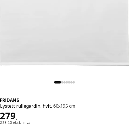
FRIDANS
Lystett rullegardin, hvit,
60x195 cm
Pris 279,-
279
,
-
223,20 ekskl. mva