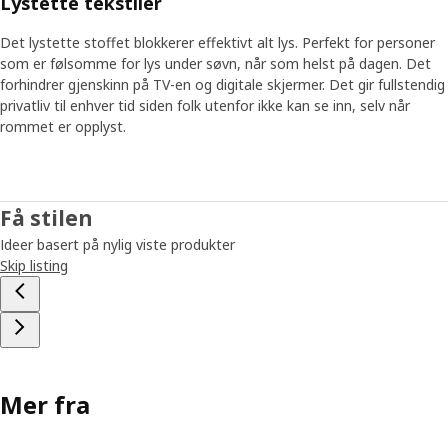
Lystette tekstiler
løsninger til de fant frem til en som ga samme
funksjonalitet som rullegardiner med synlig snor. «Vi
Det lystette stoffet blokkerer effektivt alt lys. Perfekt for personer
skjønte at vi kunne beholde snora, men gjemme den,»
som er følsomme for lys under søvn, når som helst på dagen. Det
forteller han. Snora er lagt inn i en plaststang som kan
forhindrer gjenskinn på TV-en og digitale skjermer. Det gir fullstendig
utvides, og vi forsterket den med kraftig glassfiber. Når du
privatliv til enhver tid siden folk utenfor ikke kan se inn, selv når
drar i den, justerer du rullegardinen. «Den er sikker,
rommet er opplyst.
nøyaktig og fortsatt til en lav pris,» sier Bo stolt.
Produktet er ikke bare utprøvd av vårt eget laboratorium,
men også av frittstående testlaboratorier. I tillegg har
kundene testet funksjonaliteten. «Ved å involvere
Få stilen
forskjellige mennesker og organisasjoner har vi forsikret
Ideer basert på nylig viste produkter
oss om at FRIDANS og stanga overholder selv de
Skip listing
strengeste kravene – i alle markeder,» sier Bo. «Stanga
tillater foreldre å skape et sikrere miljø for familiens
yngste. Når du bor sammen med barn, er det en viktig del
av et bedre liv hjemme,» avslutter han.
Et tryggere hjem er et bedre hjem
Mer fra
Produktet er ikke bare utprøvd av vårt eget laboratorium,
men også av frittstående testlaboratorier. I tillegg har