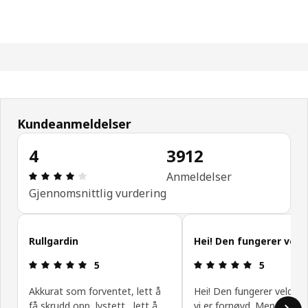
Kundeanmeldelser
4
3912
Produktomtale: 4 ingen kundevurdering 5 stjerner
Anmeldelser
Gjennomsnittlig vurdering
Hopp over kundeanmeldelser
Rullgardin
Hei! Den fungerer veldi
Produktomtale: 5 ingen kundevurdering 5 stjerner
Produktomtal
5
5
Akkurat som forventet, lett å
Hei! Den fungerer veldig 
få skrudd opp, lystett , lett å
vi er fornøyd. Men jeg kj