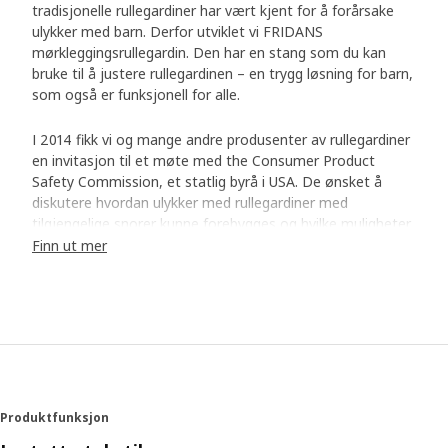
tradisjonelle rullegardiner har vært kjent for å forårsake
ulykker med barn. Derfor utviklet vi FRIDANS
mørkleggingsrullegardin. Den har en stang som du kan
bruke til å justere rullegardinen – en trygg løsning for barn,
som også er funksjonell for alle.
I 2014 fikk vi og mange andre produsenter av rullegardiner
en invitasjon til et møte med the Consumer Product
Safety Commission, et statlig byrå i USA. De ønsket å
diskutere hvordan ulykker med rullegardiner med
tilgjengelige snorer kunne forebygges og hvilke muligheter
som fantes til å kunne utvikle noe bedre. En av våre
Finn ut mer
produktteknikere, Bo Zhang, husker dette godt. «Vi
bestemte oss for å umiddelbart slutte å selge rullegardiner
med snorer og kun selge snorløse.»
Ny løsning, men samme funksjon
Denne beslutningen resulterte i enkelte frustrerte kunder
som lurte på hvor det var blitt av de tradisjonelle
Produktfunksjon
rullegardinene. Men det betydde også at en forandring var
på vei. Bo og teamet hans forsøkte ut flere forskjellige