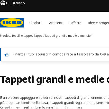
IT
italiano
Prodotti
Ambienti
Offerte
Idee e proget
Prodotti
Tessili e tappeti
Tappeti
Tappeti grandi e medie dimensioni
Finanzia i tuoi acquisti in comode rate a tasso zero da €49 
Tappeti grandi e medie
È un piacere appoggiare i piedi sui nostri tappeti di grandi dimensioni
più a ogni ambiente della casa. I tappeti grandi regalano una sensazi
aiutano a creare un’area relax con divani e poltrone. Scopri i nostri ta
Scopri come scegliere la misura giusta del tappeto ›