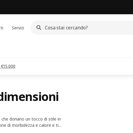
ti
Servizi
a €15.000
 dimensioni
, che donano un tocco di stile in
one di morbidezza e calore e ti
ppeti grandi per il soggiorno e il