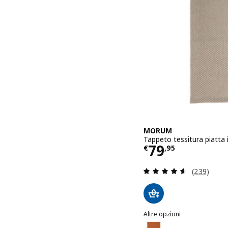
MORUM
Tappeto tessitura piatta 
Prezzo € 79,
79
€
,
95
Recensione:
(239)
Altre opzioni
MORUM
Opzione: MORUM, Tappeto 