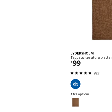
LYDERSHOLM
Tappeto tessitura piatta
Prezzo € 99
99
€
Recensione:
(83)
Altre opzioni
LYDERSHOLM
Opzione: LYDERSHOLM, Ta
Opzione: LYDERSHOLM, Ta