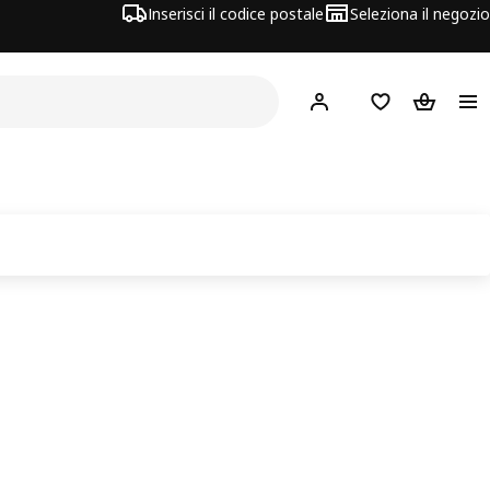
Inserisci il codice postale
Seleziona il negozio
Hej!
Accedi
Lista dei deside
Carrello