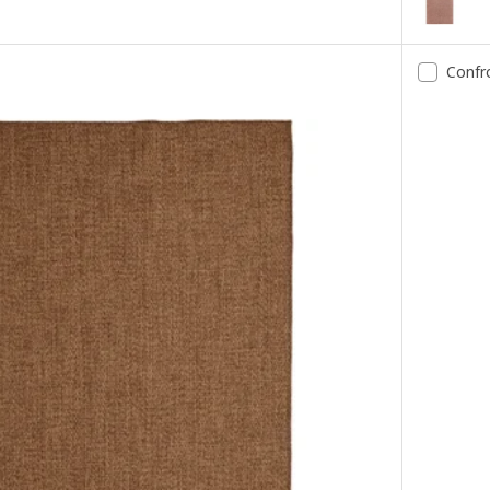
tessitura piatta int/est, verde scuro, 120x180 cm
Opzione: 
Confr
tessitura piatta int/est, beige, 160x230 cm
Opzione: 
tessitura piatta int/est, beige, 120x180 cm
Opzione: 
tessitura piatta int/est, grigio scuro, 200x300 cm
Opzione: 
tessitura piatta int/est, grigio scuro, 160x230 cm
Opzione: 