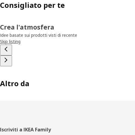
Consigliato per te
Crea l'atmosfera
Idee basate sui prodotti visti di recente
Skip listing
Altro da
Piè
Iscriviti a IKEA Family