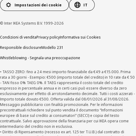
Impostazioni dei cookie
IT
© Inter IKEA Systems B.V. 1999-2026
Condizioni di vendita
Privacy policy
Informativa sui Cookies
Responsible disclosure
Modello 231
Whistleblowing - Segnala una preoccupazione
• TASSO ZERO: fino a 24 mesi importo finanziabile da €49 a €15.000. Prima
rata a 30 giorni - Esempio: €500 (importo totale del credito) in 10 rate da € 50
- TAN fisso 0% TAEG 0%. Il TAEG rappresenta il costo totale del credito
espresso in percentuale annua e in certi casi può essere diverso da zero
esclusivamente per effetto di arrotondamento decimale. Tutti i costi azzerati -
Importo totale dovuto €500. Offerta valida dal 08/01/2026 al 31/08/2026.
Messaggio pubblicitario con finalità promozionale. Per le informazioni
precontrattuali richiedere sul punto vendita il documento “Informazioni
europee di base sul credito ai consumatori” (SECCI) e copia del testo
contrattuale. Salvo approvazione della finanziaria per cui IKEA opera come
intermediario del credito non in esclusiva.
• Diritto di Ripensamento (recesso ex art. 125 ter T.U.B.) dal contratto di