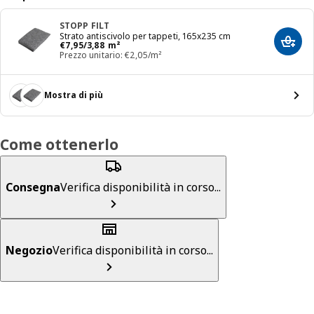
STOPP FILT
Strato antiscivolo per tappeti, 165x235 cm
Prezzo € 7,95/3,88 m²
€
7
,
95
/3,88 m²
Aggiun
Prezzo unitario: €2,05/m²
Mostra di più
Come ottenerlo
Consegna
Verifica disponibilità in corso...
Negozio
Verifica disponibilità in corso...