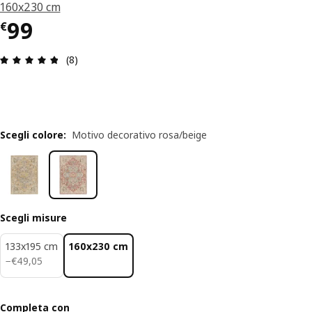
160x230 cm
Prezzo € 99
99
€
Recensione: 4.8 di 5 stelle. Recensioni totali: 8
(8)
Scegli colore
:
Motivo decorativo rosa/beige
Scegli misure
133x195 cm
160x230 cm
€ 49,05
−
€
49
,
05
Completa con