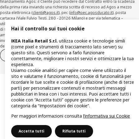
finanziamento Agos: il Cliente può recedere dal Contratto entro la scadenza
della prima rata inviando una richiesta scritta di recesso ad Agos a mezzo
posta elettronica (
clienti@agos.it
), pec (
info@pec.agosducato.it
), posta
cartacea (Viale Fulvio Testi, 280 - 20126 Milano) e per via telematica –
utilizzando la funzionalità sul sito
www.agos.it
(“Recesso”) - anche per richieste
Hai il controllo sui tuoi cookie
di finanziamento effettuate con canali a distanza. In caso di pre-
ammortamento, la comunicazione di recesso da parte del Cliente deve essere
IKEA Italia Retail S.r.l.
utilizza cookie e tecnologie simili
inviata, con le modalità di cui sopra entro 30 giorni dalla data di accettazione
della richiesta di finanziamento.
(come pixel e strumenti di tracciamento lato server) su
questo sito. Questi servono a farlo funzionare
Diritto di recesso
Diritto di recesso per i servizi
correttamente, migliorare i nostri servizi e ottimizzare la tua
esperienza.
Usiamo cookie analitici per capire come viene utilizzato il
sito e valutarne il funzionamento, cookie di funzionalità per
ricordare le tue scelte e cookie di profilazione (anche di terze
parti) per personalizzare contenuti e mostrarti messaggi
pubblicitari in linea con i tuoi interessi. Puoi accettare tutti i
cookie con “Accetta tutti” oppure gestire le preferenze per
categoria da “Impostazioni dei cookie”.
Per maggiori informazioni consulta
l’informativa sui Cookie
Accetta tutti
Rifiuta tutti