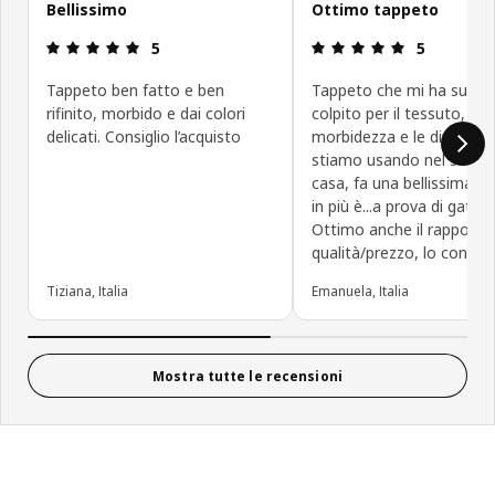
Bellissimo
Ottimo tappeto
Recensione: 5 di 5 stelle.
Recensione: 5
5
5
Tappeto ben fatto e ben
Tappeto che mi ha subit
rifinito, morbido e dai colori
colpito per il tessuto, i col
delicati. Consiglio l’acquisto
morbidezza e le dimensio
stiamo usando nel soggio
casa, fa una bellissima fi
in più è...a prova di gatto!
Ottimo anche il rapporto
qualità/prezzo, lo consigl
Tiziana, Italia
Emanuela, Italia
Mostra tutte le recensioni