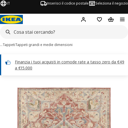
IT
Inserisci il codice postale
Seleziona il negozio
Hej!
Accedi
Lista dei deside
Carrello
…
Tappeti
Tappeti grandi e medie dimensioni
Finanzia i tuoi acquisti in comode rate a tasso zero da €49
a €15.000
magini di 11 JÄRNVÄG
 immagini