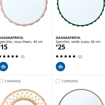
DAGGKAPRIFOL
DAGGKAPRIFOL
Specchio, rosa chiaro, 40 cm
Specchio, verde scuro, 60 cm
Prezzo € 15
Prezzo € 25
15
25
€
€
Recensione: 5 fuori da 5 stelle. Totale recensioni:
Recensione: 5 fuo
(1)
(2)
Confronta
Confronta