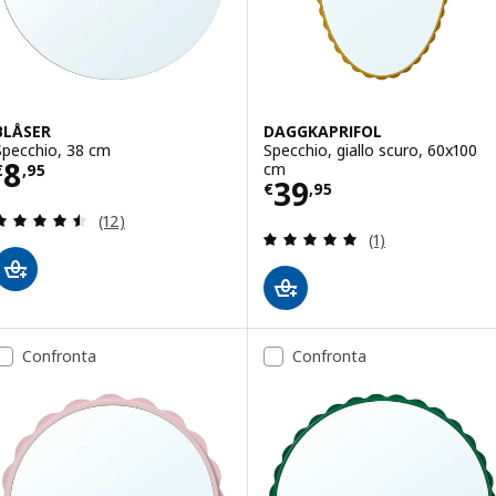
BLÅSER
DAGGKAPRIFOL
Specchio, 38 cm
Specchio, giallo scuro, 60x100
Prezzo € 8,95
8
cm
€
,
95
Prezzo € 39,95
39
€
,
95
Recensione: 4.5 fuori da 5 stelle. Totale recension
(12)
Recensione: 5 fuo
(1)
Confronta
Confronta