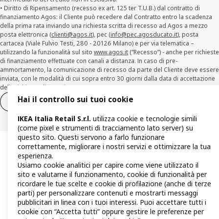
• Diritto di Ripensamento (recesso ex art. 125 ter T.U.B.) dal contratto di
finanziamento Agos: il Cliente può recedere dal Contratto entro la scadenza
della prima rata inviando una richiesta scritta di recesso ad Agos a mezzo
posta elettronica (
clienti@agos.it
), pec (
info@pec.agosducato.it
), posta
cartacea (Viale Fulvio Testi, 280 - 20126 Milano) e per via telematica –
utilizzando la funzionalità sul sito
www.agos.it
(“Recesso”) - anche per richieste
di finanziamento effettuate con canali a distanza. In caso di pre-
ammortamento, la comunicazione di recesso da parte del Cliente deve essere
inviata, con le modalità di cui sopra entro 30 giorni dalla data di accettazione
della richiesta di finanziamento.
Hai il controllo sui tuoi cookie
Diritto di recesso
Diritto di recesso per i servizi
IKEA Italia Retail S.r.l.
utilizza cookie e tecnologie simili
(come pixel e strumenti di tracciamento lato server) su
questo sito. Questi servono a farlo funzionare
correttamente, migliorare i nostri servizi e ottimizzare la tua
esperienza.
Usiamo cookie analitici per capire come viene utilizzato il
sito e valutarne il funzionamento, cookie di funzionalità per
ricordare le tue scelte e cookie di profilazione (anche di terze
parti) per personalizzare contenuti e mostrarti messaggi
pubblicitari in linea con i tuoi interessi. Puoi accettare tutti i
cookie con “Accetta tutti” oppure gestire le preferenze per