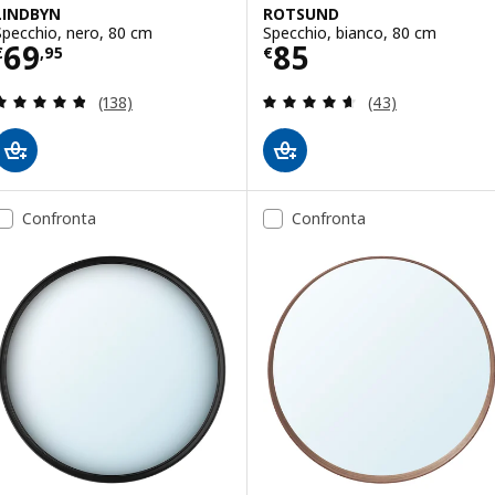
LINDBYN
ROTSUND
Specchio, nero, 80 cm
Specchio, bianco, 80 cm
Prezzo € 69,95
Prezzo € 85
69
85
€
,
95
€
Recensione: 4.8 fuori da 5 stelle. Totale recension
Recensione: 4.6 f
(138)
(43)
Confronta
Confronta