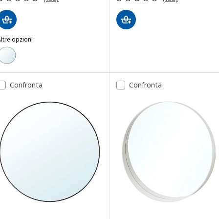
ltre opzioni
LINDBYN
Opzione: LINDBYN, Specchio, nero, 50 cm
Confronta
Confronta