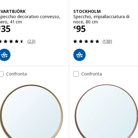
SVARTBJÖRK
STOCKHOLM
Specchio decorativo convesso,
Specchio, impiallacciatura di
nero, 41 cm
noce, 80 cm
Prezzo € 35
Prezzo € 95
35
95
€
€
Recensione: 4.5 fuori da 5 stelle. Totale recension
Recensione: 4.7 f
(23)
(138)
Confronta
Confronta