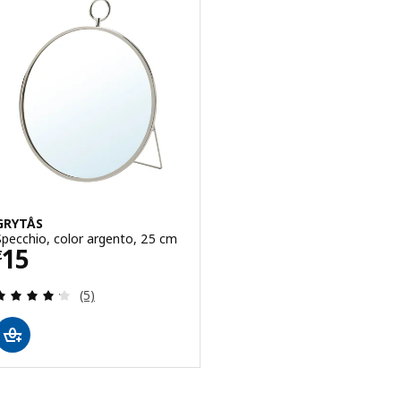
GRYTÅS
Specchio, color argento, 25 cm
Prezzo € 15
15
€
Recensione: 4.2 fuori da 5 stelle. Totale recension
(5)