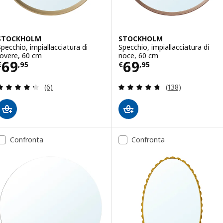
STOCKHOLM
STOCKHOLM
Specchio, impiallacciatura di
Specchio, impiallacciatura di
rovere, 60 cm
noce, 60 cm
Prezzo € 69,95
Prezzo € 69,95
69
69
€
,
95
€
,
95
Recensione: 4.3 fuori da 5 stelle. Totale recension
Recensione: 4.7 f
(6)
(138)
Confronta
Confronta