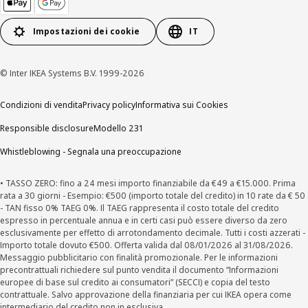
Impostazioni dei cookie
IT
© Inter IKEA Systems B.V. 1999-2026
Condizioni di vendita
Privacy policy
Informativa sui Cookies
Responsible disclosure
Modello 231
Whistleblowing - Segnala una preoccupazione
• TASSO ZERO: fino a 24 mesi importo finanziabile da €49 a €15.000. Prima
rata a 30 giorni - Esempio: €500 (importo totale del credito) in 10 rate da € 50
- TAN fisso 0% TAEG 0%. Il TAEG rappresenta il costo totale del credito
espresso in percentuale annua e in certi casi può essere diverso da zero
esclusivamente per effetto di arrotondamento decimale. Tutti i costi azzerati -
Importo totale dovuto €500. Offerta valida dal 08/01/2026 al 31/08/2026.
Messaggio pubblicitario con finalità promozionale. Per le informazioni
precontrattuali richiedere sul punto vendita il documento “Informazioni
europee di base sul credito ai consumatori” (SECCI) e copia del testo
contrattuale. Salvo approvazione della finanziaria per cui IKEA opera come
intermediario del credito non in esclusiva.