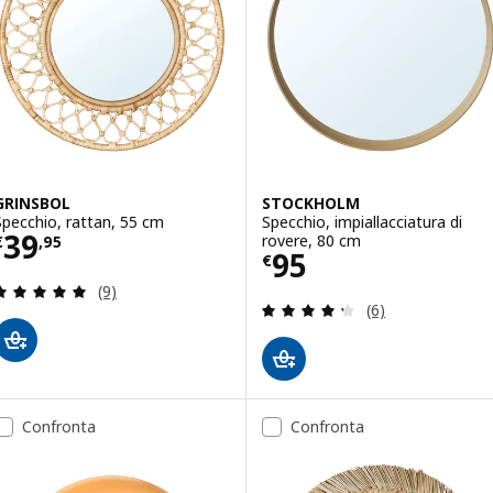
GRINSBOL
STOCKHOLM
Specchio, rattan, 55 cm
Specchio, impiallacciatura di
Prezzo € 39,95
39
rovere, 80 cm
€
,
95
Prezzo € 95
95
€
Recensione: 4.9 fuori da 5 stelle. Totale recension
(9)
Recensione: 4.3 f
(6)
Confronta
Confronta