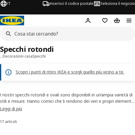
IT
Inserisci il codice postale
Seleziona il negozio
Hej!
Accedi
Lista dei deside
Carrello
Specchi rotondi
…
Decorazioni casa
Specchi
Scopri i punti di ritiro IKEA e scegli quello più vicino a te.
I nostri specchi rotondi e ovali sono disponibili in un’ampia varietà di
stili e misure. Hanno cornici che li rendono dei veri e propri elementi
d’arredo. Nel nostro assortimento di specchi tondi trovi per esempio
Leggi di più
un modello con la cornice in legno che sul lato inferiore forma una
mensolina dove puoi appoggiare i cosmetici o il cellulare. Vere opere
17 articoli
Ordina e filtra
d'arte come gli specchi rotondi con decorazioni in filo d'acciaio
intrecciato e se vuoi far entrare la natura in casa tua puoi scegliere