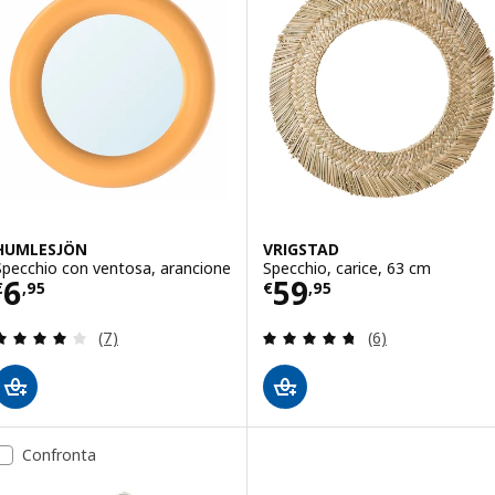
HUMLESJÖN
VRIGSTAD
Specchio con ventosa, arancione
Specchio, carice, 63 cm
Prezzo € 6,95
Prezzo € 59,95
6
59
€
,
95
€
,
95
Recensione: 3.9 fuori da 5 stelle. Totale recension
Recensione: 4.7 f
(7)
(6)
Confronta