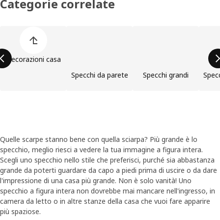
Categorie correlate
Salta l'elenco di categorie dei prodotti
Decorazioni casa
Specchi da parete
Specchi grandi
Specc
Quelle scarpe stanno bene con quella sciarpa? Più grande è lo
specchio, meglio riesci a vedere la tua immagine a figura intera.
Scegli uno specchio nello stile che preferisci, purché sia abbastanza
grande da poterti guardare da capo a piedi prima di uscire o da dare
l'impressione di una casa più grande. Non è solo vanità! Uno
specchio a figura intera non dovrebbe mai mancare nell'ingresso, in
camera da letto o in altre stanze della casa che vuoi fare apparire
più spaziose.