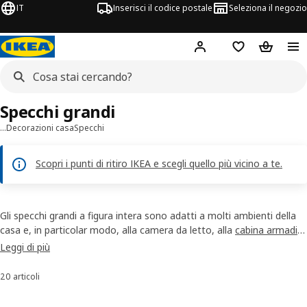
IT
Inserisci il codice postale
Seleziona il negozio
Hej!
Accedi
Lista dei deside
Carrello
Specchi grandi
…
Decorazioni casa
Specchi
Scopri i punti di ritiro IKEA e scegli quello più vicino a te.
Gli specchi grandi a figura intera sono adatti a molti ambienti della
casa e, in particolar modo, alla camera da letto, alla
cabina armadio
e all’ingresso. Nel nostro assortimento trovi un’ampia scelta di
Leggi di più
specchi grandi da parete e da terra tra modelli freestanding o da
fissare alla parete. Per donare stile alla cabina armadio puoi
20 articoli
Ordina e filtra
scegliere 3 specchi grandi per guardarti ad ogni angolazione.
Acquista online o vieni a trovarci nei nostri negozi.