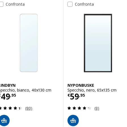
Confronta
Confronta
LINDBYN
NYPONBUSKE
Specchio, bianco, 40x130 cm
Specchio, nero, 65x135 cm
Prezzo € 49,95
Prezzo € 59,95
49
59
€
,
95
€
,
95
Recensione: 4.4 fuori da 5 stelle. Totale recension
Recensione: 4.3 f
(80)
(8)