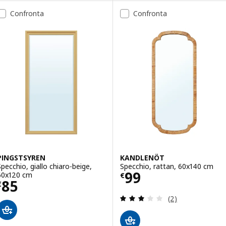
Confronta
Confronta
PINGSTSYREN
KANDLENÖT
Specchio, giallo chiaro-beige,
Specchio, rattan, 60x140 cm
Prezzo € 99
99
60x120 cm
€
Prezzo € 85
85
€
Recensione: 3 fuo
(2)