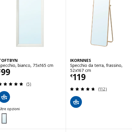
TOFTBYN
IKORNNES
Specchio, bianco, 75x165 cm
Specchio da terra, frassino,
Prezzo € 99
99
52x167 cm
€
Prezzo € 119
119
€
Recensione: 5 fuori da 5 stelle. Totale recensioni:
(5)
Recensione: 4.7 f
(112)
ltre opzioni
TOFTBYN
Opzione: TOFTBYN, Specchio, nero, 75x165 cm