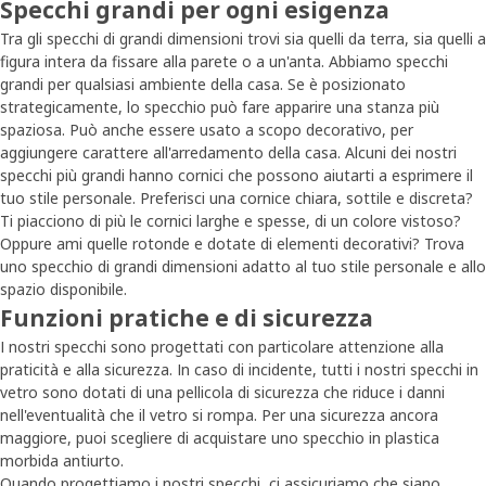
Specchi grandi per ogni esigenza
Tra gli specchi di grandi dimensioni trovi sia quelli da terra, sia quelli a
figura intera da fissare alla parete o a un'anta. Abbiamo specchi
grandi per qualsiasi ambiente della casa. Se è posizionato
strategicamente, lo specchio può fare apparire una stanza più
spaziosa. Può anche essere usato a scopo decorativo, per
aggiungere carattere all'arredamento della casa. Alcuni dei nostri
specchi più grandi hanno cornici che possono aiutarti a esprimere il
tuo stile personale. Preferisci una cornice chiara, sottile e discreta?
Ti piacciono di più le cornici larghe e spesse, di un colore vistoso?
Oppure ami quelle rotonde e dotate di elementi decorativi? Trova
uno specchio di grandi dimensioni adatto al tuo stile personale e allo
spazio disponibile.
Funzioni pratiche e di sicurezza
I nostri specchi sono progettati con particolare attenzione alla
praticità e alla sicurezza. In caso di incidente, tutti i nostri specchi in
vetro sono dotati di una pellicola di sicurezza che riduce i danni
nell'eventualità che il vetro si rompa. Per una sicurezza ancora
maggiore, puoi scegliere di acquistare uno specchio in plastica
morbida antiurto.
Quando progettiamo i nostri specchi, ci assicuriamo che siano