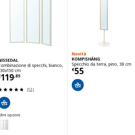
Novità
KOMPISHÄNG
NISSEDAL
Specchio da terra, pino, 38 cm
Combinazione di specchi, bianco,
Prezzo € 55
55
€
130x150 cm
Prezzo € 119,85
119
€
,
85
Recensione: 4.7 fuori da 5 stelle. Totale recension
(12)
ltre opzioni
ISSEDAL
pzione: NISSEDAL, Combinazione di specchi, effetto rovere con mo
pzione: NISSEDAL, Combinazione di specchi, nero, 130x150 cm