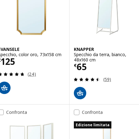
SVANSELE
KNAPPER
Specchio, color oro, 73x158 cm
Specchio da terra, bianco,
Prezzo € 125
125
48x160 cm
€
Prezzo € 65
65
€
Recensione: 4.7 fuori da 5 stelle. Totale recension
(24)
Recensione: 4.5 f
(59)
Confronta
Confronta
Edizione limitata