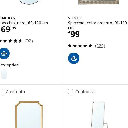
LINDBYN
SONGE
Specchio, nero, 60x120 cm
Specchio, color argento, 91x130
Prezzo € 69,95
69
cm
€
,
95
Prezzo € 99
99
€
Recensione: 4.5 fuori da 5 stelle. Totale recension
(92)
Recensione: 4.8 f
(220)
ltre opzioni
LINDBYN
Opzione: LINDBYN, Specchio, bianco, 60x120 cm
pzione: LINDBYN, Specchio, color oro, 60x120 cm
Confronta
Confronta