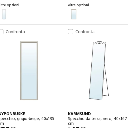
ltre opzioni
Altre opzioni
LINDBYN
NYPONBUSKE
Opzione: LINDBYN, Specchio, nero, 40x130 cm
Opzione: NYPONBUSKE, Specchio
Confronta
Confronta
NYPONBUSKE
KARMSUND
Specchio, grigio-beige, 40x135
Specchio da terra, nero, 40x167
cm
cm