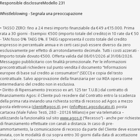
Responsible disclosure
Modello 231
Whistleblowing - Segnala una preoccupazione
• TASSO ZERO: fino a 24 mesi importo finanziabile da €49 a €15.000. Prima
rata a 30 giorni - Esempio: €500 (importo totale del credito) in 10 rate da € 50
- TAN fisso 0% TAEG 0%. Il TAEG rappresenta il costo totale del credito
espresso in percentuale annua e in certi casi può essere diverso da zero
esclusivamente per effetto di arrotondamento decimale. Tutti i costi azzerati -
Importo totale dovuto €500. Offerta valida dal 08/01/2026 al 31/08/2026.
Messaggio pubblicitario con finalità promozionale. Per le informazioni
precontrattuali richiedere sul punto vendita il documento “Informazioni
europee di base sul credito ai consumatori” (SECCI) e copia del testo
contrattuale. Salvo approvazione della finanziaria per cui IKEA opera come
intermediario del credito non in esclusiva.
• Diritto di Ripensamento (recesso ex art. 125 ter T.U.B.) dal contratto di
finanziamento Agos: il Cliente può recedere dal Contratto entro la scadenza
della prima rata inviando una richiesta scritta di recesso ad Agos a mezzo
posta elettronica (
clienti@agos.it
), pec (
info@pec.agosducato.it
), posta
cartacea (Viale Fulvio Testi, 280 - 20126 Milano) e per via telematica –
utilizzando la funzionalità sul sito
www.agos.it
(“Recesso”) - anche per richieste
di finanziamento effettuate con canali a distanza. In caso di pre-
ammortamento, la comunicazione di recesso da parte del Cliente deve essere
inviata, con le modalità di cui sopra entro 30 giorni dalla data di accettazione