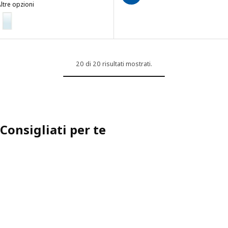
ltre opzioni
PINGSTSYREN
Opzione: PINGSTSYREN, Specchio, bianco, 60x120 cm
20 di 20 risultati mostrati.
Consigliati per te