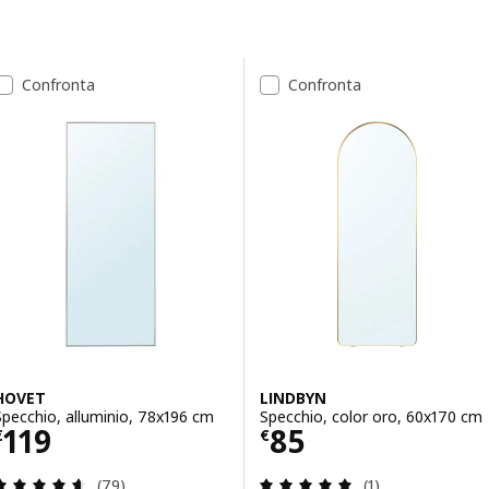
Passa ai risultati
Elenco dei risultati
Confronta
Confronta
HOVET
LINDBYN
Specchio, alluminio, 78x196 cm
Specchio, color oro, 60x170 cm
Prezzo € 119
Prezzo € 85
119
85
€
€
Recensione: 4.6 fuori da 5 stelle. Totale recension
Recensione: 5 fuo
(79)
(1)