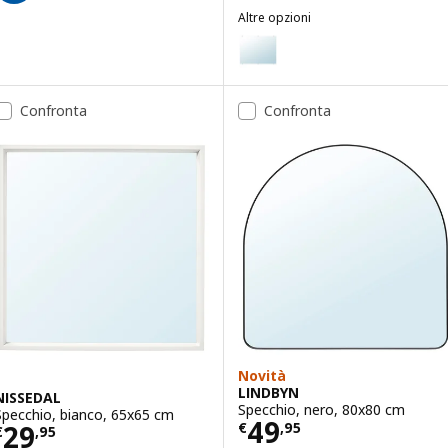
Altre opzioni
LETTAN
Opzione: LETTAN, Specchio, 12
Opzione: LETTAN, Specchio, 80
Confronta
Confronta
Opzione: LETTAN, Specchio, 10
Opzione: LETTAN, Specchio, 40
Novità
LINDBYN
NISSEDAL
Specchio, nero, 80x80 cm
Specchio, bianco, 65x65 cm
Prezzo € 49,95
49
Prezzo € 29,95
29
€
,
95
€
,
95