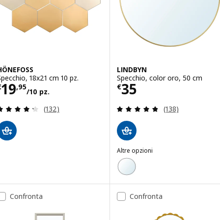
HÖNEFOSS
LINDBYN
Specchio, 18x21 cm 10 pz.
Specchio, color oro, 50 cm
Prezzo € 19,95/10 pz.
Prezzo € 35
19
35
€
,
95
€
/10 pz.
Recensione: 4.3 fuori da 5 stelle. Totale recension
Recensione: 4.8 f
(132)
(138)
Altre opzioni
LINDBYN
Opzione: LINDBYN, Specchio, n
Confronta
Confronta