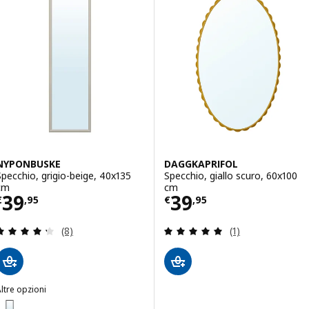
NYPONBUSKE
DAGGKAPRIFOL
Specchio, grigio-beige, 40x135
Specchio, giallo scuro, 60x100
cm
cm
Prezzo € 39,95
Prezzo € 39,95
39
39
€
,
95
€
,
95
Recensione: 4.3 fuori da 5 stelle. Totale recension
Recensione: 5 fuo
(8)
(1)
ltre opzioni
NYPONBUSKE
Opzione: NYPONBUSKE, Specchio, nero, 40x135 cm