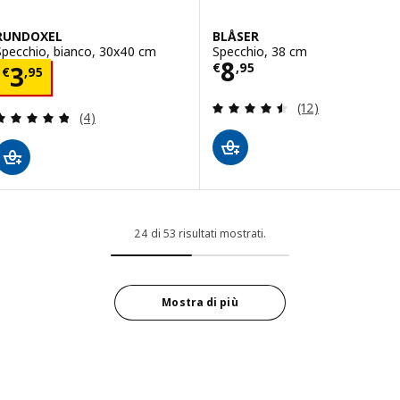
RUNDOXEL
BLÅSER
Specchio, bianco, 30x40 cm
Specchio, 38 cm
Prezzo € 8,95
8
Prezzo € 3,95
€
,
95
3
€
,
95
Recensione: 4.5 f
(12)
Recensione: 4.8 fuori da 5 stelle. Totale recension
(4)
24 di 53 risultati mostrati.
Mostra di più