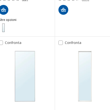
ltre opzioni
ILJETRÄD
pzione: LILJETRÄD, Specchio, nero, 30x115 cm
Confronta
Confronta