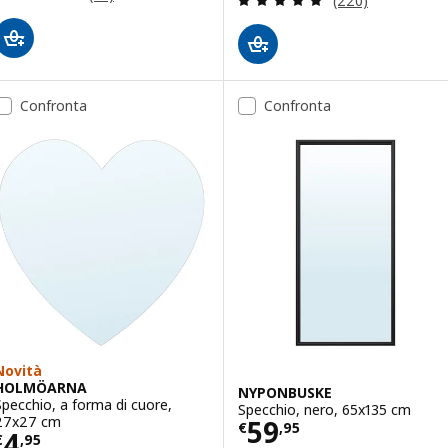
(220)
Confronta
Confronta
Novità
HOLMÖARNA
NYPONBUSKE
Specchio, a forma di cuore,
Specchio, nero, 65x135 cm
Prezzo € 59,95
27x27 cm
59
€
,
95
Prezzo € 4,95
4
€
,
95