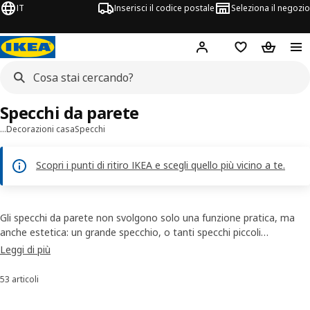
IT
Inserisci il codice postale
Seleziona il negozio
Hej!
Accedi
Lista dei deside
Carrello
Specchi da parete
…
Decorazioni casa
Specchi
Scopri i punti di ritiro IKEA e scegli quello più vicino a te.
Gli specchi da parete non svolgono solo una funzione pratica, ma
anche estetica: un grande specchio, o tanti specchi piccoli
raggruppati insieme, fanno sembrare la stanza più spaziosa e
Leggi di più
luminosa. La maggior parte dei nostri specchi da parete si può
appendere sia orizzontalmente che verticalmente. Nel nostro
53 articoli
Ordina e filtra
assortimento puoi trovare diversi stili e dimensioni di specchi da
parete moderni e classici, alcuni alti quasi 2 metri per poterti