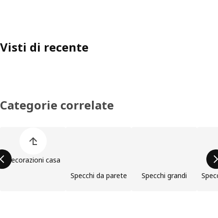
Visti di recente
Categorie correlate
Salta l'elenco di categorie dei prodotti
Decorazioni casa
Specchi da parete
Specchi grandi
Specc