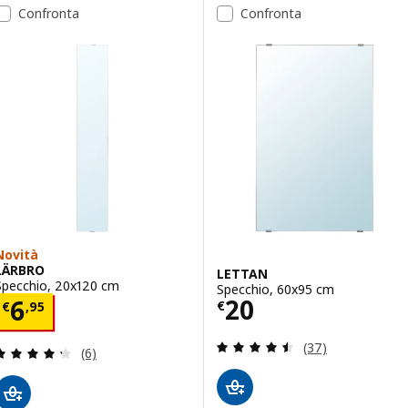
Confronta
Confronta
Novità
LÄRBRO
LETTAN
Specchio, 20x120 cm
Specchio, 60x95 cm
Prezzo € 20
20
Prezzo € 6,95
6
€
€
,
95
Recensione: 4.5 f
(37)
Recensione: 4.3 fuori da 5 stelle. Totale recension
(6)