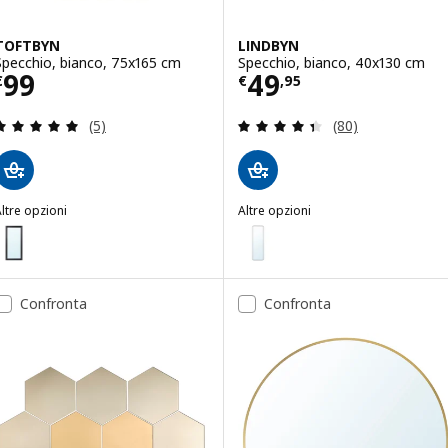
TOFTBYN
LINDBYN
Specchio, bianco, 75x165 cm
Specchio, bianco, 40x130 cm
Prezzo € 99
Prezzo € 49,95
99
49
€
€
,
95
Recensione: 5 fuori da 5 stelle. Totale recensioni:
Recensione: 4.4 f
(5)
(80)
ltre opzioni
Altre opzioni
TOFTBYN
LINDBYN
Opzione: TOFTBYN, Specchio, nero, 75x165 cm
Opzione: LINDBYN, Specchio, n
Confronta
Confronta