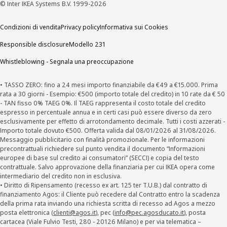
© Inter IKEA Systems B.V. 1999-2026
Condizioni di vendita
Privacy policy
Informativa sui Cookies
Responsible disclosure
Modello 231
Whistleblowing - Segnala una preoccupazione
• TASSO ZERO: fino a 24 mesi importo finanziabile da €49 a €15.000. Prima
rata a 30 giorni - Esempio: €500 (importo totale del credito) in 10 rate da € 50
- TAN fisso 0% TAEG 0%. Il TAEG rappresenta il costo totale del credito
espresso in percentuale annua e in certi casi può essere diverso da zero
esclusivamente per effetto di arrotondamento decimale. Tutti i costi azzerati -
Importo totale dovuto €500. Offerta valida dal 08/01/2026 al 31/08/2026.
Messaggio pubblicitario con finalità promozionale. Per le informazioni
precontrattuali richiedere sul punto vendita il documento “Informazioni
europee di base sul credito ai consumatori” (SECCI) e copia del testo
contrattuale. Salvo approvazione della finanziaria per cui IKEA opera come
intermediario del credito non in esclusiva.
• Diritto di Ripensamento (recesso ex art. 125 ter T.U.B.) dal contratto di
finanziamento Agos: il Cliente può recedere dal Contratto entro la scadenza
della prima rata inviando una richiesta scritta di recesso ad Agos a mezzo
posta elettronica (
clienti@agos.it
), pec (
info@pec.agosducato.it
), posta
cartacea (Viale Fulvio Testi, 280 - 20126 Milano) e per via telematica –