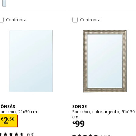
Confronta
Confronta
LÖNSÅS
SONGE
Specchio, 21x30 cm
Specchio, color argento, 91x130
cm
Prezzo € 2,50
2
€
,
50
Prezzo € 99
99
€
Recensione: 4.6 fuori da 5 stelle. Totale recension
(93)
Recensione: 4.8 f