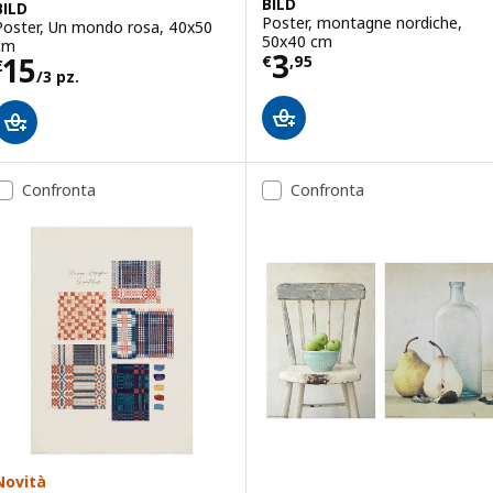
BILD
BILD
Poster, montagne nordiche,
Poster, Un mondo rosa, 40x50
50x40 cm
cm
Prezzo € 3,95
3
Prezzo € 15/3 pz.
15
€
,
95
€
/3 pz.
Confronta
Confronta
Novità