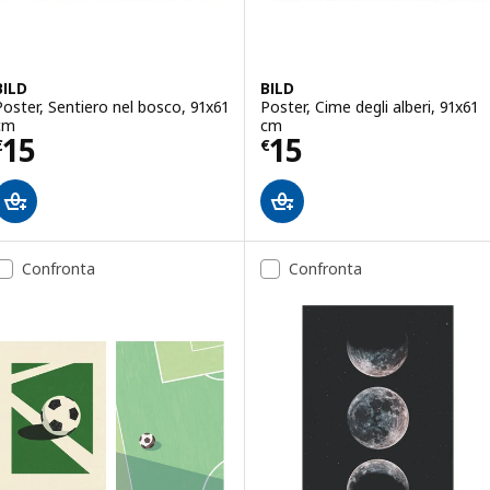
BILD
BILD
Poster, Sentiero nel bosco, 91x61
Poster, Cime degli alberi, 91x61
cm
cm
Prezzo € 15
Prezzo € 15
15
15
€
€
Confronta
Confronta