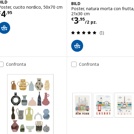
BILD
BILD
Poster, cucito nordico, 50x70 cm
Poster, natura morta con frutta
Prezzo € 4,95
4
€
,
95
21x30 cm
Prezzo € 3,95/2
3
€
,
95
/2 pz.
Recensione: 5 fuo
(1)
Confronta
Confronta