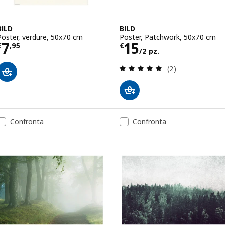
BILD
BILD
Poster, verdure, 50x70 cm
Poster, Patchwork, 50x70 cm
Prezzo € 7,95
Prezzo € 15/2 p
7
15
€
,
95
€
/2 pz.
Recensione: 5 fuo
(2)
Confronta
Confronta