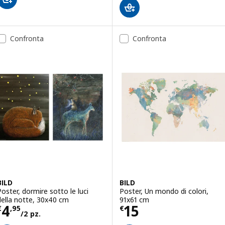
Confronta
Confronta
BILD
BILD
Poster, dormire sotto le luci
Poster, Un mondo di colori,
della notte, 30x40 cm
91x61 cm
Prezzo € 4,95/2 pz.
Prezzo € 15
4
15
€
,
95
€
/2 pz.