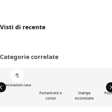
Visti di recente
Categorie correlate
Salta l'elenco di categorie dei prodotti
Decorazioni casa
Portaritratti e
Stampe
Post
cornici
incorniciate