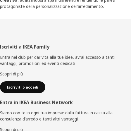
creativa
, adattandosi a spazi differenti e rendendo le pareti
protagoniste della personalizzazione dell’arredamento.
Piè
Iscriviti a IKEA Family
di
Entra nel club per dar vita alla tue idee, avrai accesso a tanti
vantaggi, promozioni ed eventi dedicati
pagina
Scopri di più
Iscriviti o accedi
Entra in IKEA Business Network
Siamo con te in ogni tua impresa: dalla fattura in cassa alla
consulenza d'arredo e tanti altri vantaggi.
Scopri di più