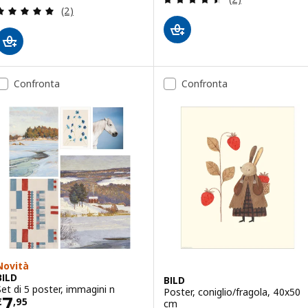
Recensione: 5 fuori da 5 stelle. Totale recensioni:
(2)
Confronta
Confronta
Novità
BILD
BILD
Set di 5 poster, immagini n
Poster, coniglio/fragola, 40x50
Prezzo € 7,95
7
€
,
95
cm