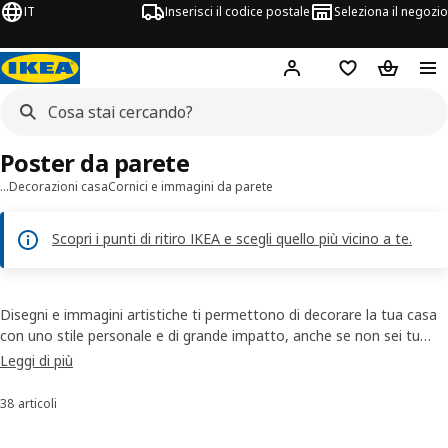
IT
Inserisci il codice postale
Seleziona il negozio
Hej!
Accedi
Lista dei deside
Carrello
Poster da parete
…
Decorazioni casa
Cornici e immagini da parete
Scopri i punti di ritiro IKEA e scegli quello più vicino a te.
Disegni e immagini artistiche ti permettono di decorare la tua casa
con uno stile personale e di grande impatto, anche se non sei tu
l’artista. Scopri la selezione di
poster da parete, disponibili in
Leggi di più
soggetti e stili differenti, dalle stampe geometriche alle
classiche fotografie naturalistiche
: grazie a differenti formati e
38 articoli
Ordina e filtra
grafiche, rinnovano gli ambienti in modo semplice e accessibile.
Personalizza e dona carattere alle tue pareti con elementi d’arte che