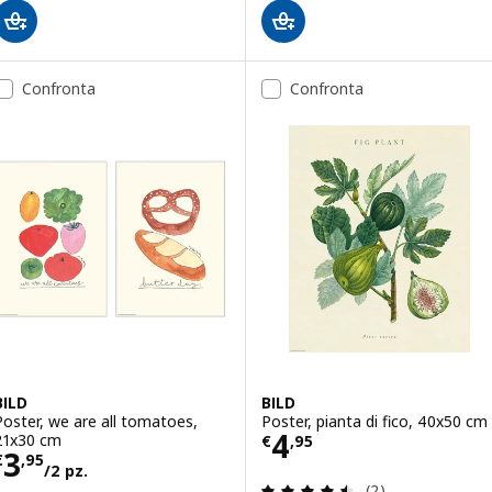
Confronta
Confronta
BILD
BILD
Poster, we are all tomatoes,
Poster, pianta di fico, 40x50 cm
Prezzo € 4,95
4
21x30 cm
€
,
95
Prezzo € 3,95/2 pz.
3
€
,
95
/2 pz.
Recensione: 4.5 f
(2)