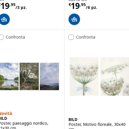
Prezzo € 19,95/3 pz.
Prezzo € 19,95/
19
19
€
,
95
€
,
95
/3 pz.
/6 pz.
Confronta
Confronta
Novità
BILD
BILD
Poster, paesaggio nordico,
Poster, Motivo floreale, 30x40
21x30 cm