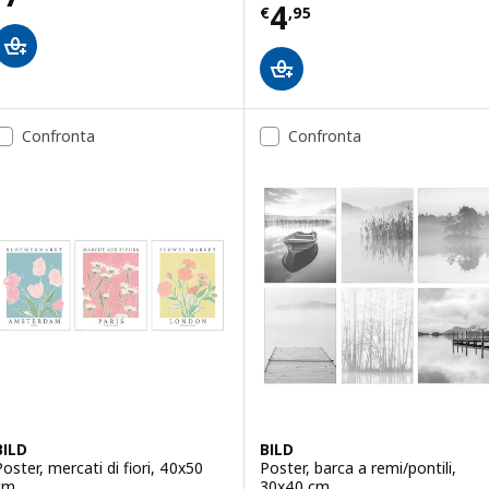
Prezzo € 4,95
4
€
,
95
Confronta
Confronta
BILD
BILD
Poster, mercati di fiori, 40x50
Poster, barca a remi/pontili,
cm
30x40 cm