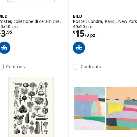
BILD
BILD
Poster, collezione di ceramiche,
Poster, Londra, Parigi, New York
30x40 cm
40x50 cm
Prezzo € 3,95
Prezzo € 15/3 p
3
15
€
,
95
€
/3 pz.
Confronta
Confronta