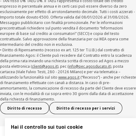
- TAN fisso 0% TAEG 0%. Il TAEG rappresenta il costo totale del credito
espresso in percentuale annua e in certi casi può essere diverso da zero
esclusivamente per effetto di arrotondamento decimale. Tutti i costi azzerati -
Importo totale dovuto €500. Offerta valida dal 08/01/2026 al 31/08/2026.
Messaggio pubblicitario con finalità promozionale. Per le informazioni
precontrattuali richiedere sul punto vendita il documento “Informazioni
europee di base sul credito ai consumatori” (SECCI) e copia del testo
contrattuale. Salvo approvazione della finanziaria per cui IKEA opera come
intermediario del credito non in esclusiva.
• Diritto di Ripensamento (recesso ex art. 125 ter T.U.B.) dal contratto di
finanziamento Agos: il Cliente può recedere dal Contratto entro la scadenza
della prima rata inviando una richiesta scritta di recesso ad Agos a mezzo
posta elettronica (
clienti@agos.it
), pec (
info@pec.agosducato.it
), posta
cartacea (Viale Fulvio Testi, 280 - 20126 Milano) e per via telematica –
utilizzando la funzionalità sul sito
www.agos.it
(“Recesso”) - anche per richieste
di finanziamento effettuate con canali a distanza. In caso di pre-
ammortamento, la comunicazione di recesso da parte del Cliente deve essere
inviata, con le modalità di cui sopra entro 30 giorni dalla data di accettazione
della richiesta di finanziamento.
Diritto di recesso
Diritto di recesso per i servizi
Hai il controllo sui tuoi cookie