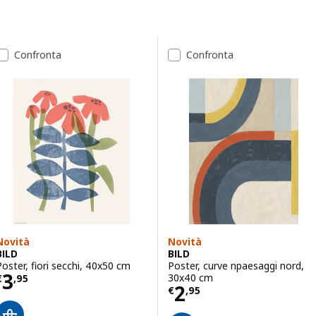
riflettono il tuo gusto personale
Passa ai risultati
Elenco dei risultati
Confronta
Confronta
Novità
Novità
BILD
BILD
Poster, fiori secchi, 40x50 cm
Poster, curve npaesaggi nord,
Prezzo € 3,95
3
30x40 cm
€
,
95
Prezzo € 2,95
2
€
,
95