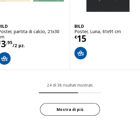
BILD
BILD
Poster, partita di calcio, 21x30
Poster, Luna, 61x91 cm
Prezzo € 15
15
cm
€
Prezzo € 3,95/2 pz.
3
€
,
95
/2 pz.
24 di 38 risultati mostrati.
Mostra di più