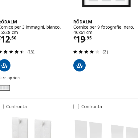
RÖDALM
RÖDALM
Cornice per 3 immagini, bianco,
Cornice per 9 fotografie, nero,
55x28 cm
46x61 cm
Prezzo € 12,50
Prezzo € 19,95
12
19
€
,
50
€
,
95
Recensione: 4.5 fuori da 5 stelle. Totale recension
Recensione: 4 fuo
(15)
(2)
ltre opzioni
RÖDALM
Opzione: RÖDALM, Cornice per 3 immagini, nero, 55x28 cm
Confronta
Confronta