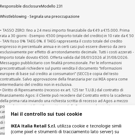
Responsible disclosure
Modello 231
Whistleblowing - Segnala una preoccupazione
• TASSO ZERO: fino a 24 mesi importo finanziabile da €49 a €15.000. Prima
rata a 30 giorni - Esempio: €500 (importo totale del credito) in 10 rate da € 50
- TAN fisso 0% TAEG 0%. Il TAEG rappresenta il costo totale del credito
espresso in percentuale annua e in certi casi può essere diverso da zero
esclusivamente per effetto di arrotondamento decimale. Tutti i costi azzerati -
Importo totale dovuto €500. Offerta valida dal 08/01/2026 al 31/08/2026.
Messaggio pubblicitario con finalità promozionale. Per le informazioni
precontrattuali richiedere sul punto vendita il documento “Informazioni
europee di base sul credito ai consumatori” (SECCI) e copia del testo
contrattuale. Salvo approvazione della finanziaria per cui IKEA opera come
intermediario del credito non in esclusiva.
• Diritto di Ripensamento (recesso ex art. 125 ter T.U.B.) dal contratto di
finanziamento Agos: il Cliente può recedere dal Contratto entro la scadenza
della prima rata inviando una richiesta scritta di recesso ad Agos a mezzo
posta elettronica (
clienti@agos.it
), pec (
info@pec.agosducato.it
), posta
cartacea (Viale Fulvio Testi, 280 - 20126 Milano) e per via telematica –
Hai il controllo sui tuoi cookie
utilizzando la funzionalità sul sito
www.agos.it
(“Recesso”) - anche per richieste
di finanziamento effettuate con canali a distanza. In caso di pre-
IKEA Italia Retail S.r.l.
utilizza cookie e tecnologie simili
ammortamento, la comunicazione di recesso da parte del Cliente deve essere
(come pixel e strumenti di tracciamento lato server) su
inviata, con le modalità di cui sopra entro 30 giorni dalla data di accettazione