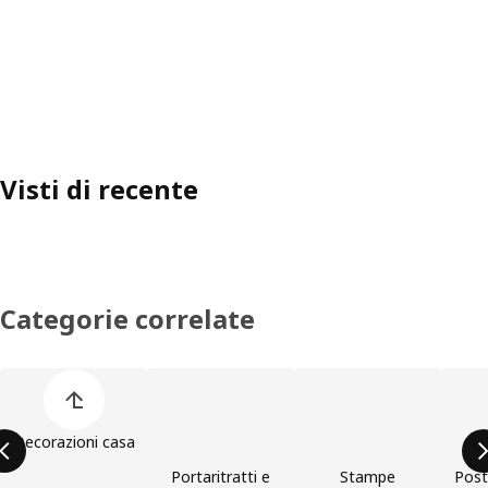
Visti di recente
Categorie correlate
Salta l'elenco di categorie dei prodotti
Decorazioni casa
Portaritratti e
Stampe
Post