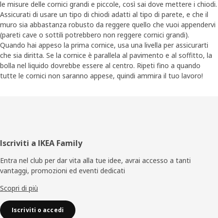
le misure delle cornici grandi e piccole, così sai dove mettere i chiodi.
Assicurati di usare un tipo di chiodi adatti al tipo di parete, e che il
muro sia abbastanza robusto da reggere quello che vuoi appendervi
(pareti cave o sottili potrebbero non reggere cornici grandi).
Quando hai appeso la prima cornice, usa una livella per assicurarti
che sia diritta. Se la cornice è parallela al pavimento e al soffitto, la
bolla nel liquido dovrebbe essere al centro. Ripeti fino a quando
tutte le cornici non saranno appese, quindi ammira il tuo lavoro!
Piè
Iscriviti a IKEA Family
di
Entra nel club per dar vita alla tue idee, avrai accesso a tanti
vantaggi, promozioni ed eventi dedicati
pagina
Scopri di più
Iscriviti o accedi