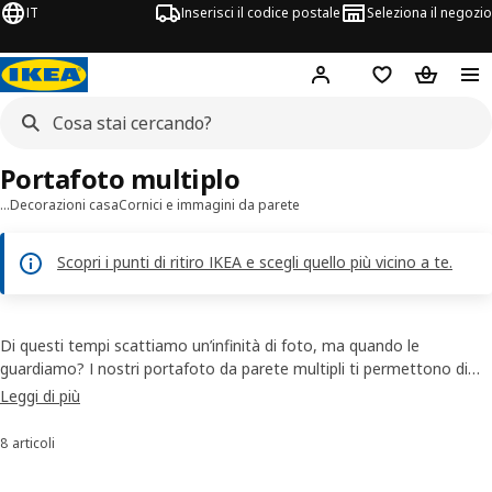
IT
Inserisci il codice postale
Seleziona il negozio
Hej!
Accedi
Lista dei deside
Carrello
Portafoto multiplo
…
Decorazioni casa
Cornici e immagini da parete
Scopri i punti di ritiro IKEA e scegli quello più vicino a te.
Di questi tempi scattiamo un’infinità di foto, ma quando le
guardiamo? I nostri portafoto da parete multipli ti permettono di
esporre i ricordi a cui tieni, ma anche disegni e immagini artistiche.
Leggi di più
Decora le pareti della tua casa con il nostro vasto assortimento di
cornici da parete, disponibili in misure, colori e stili diversi. Cosa
8 articoli
Ordina e filtra
aspetti? Fai spazio a tante fotografie nel tuo portafoto multiplo per
creare un bellissimo collage che rappresenta i momenti più belli della