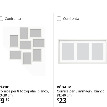
tua vita.
Passa ai risultati
Elenco dei risultati
Confronta
Confronta
VÄXBO
RÖDALM
Cornice per 8 fotografie, bianco,
Cornice per 3 immagini, bianco,
13x18 cm
81x40 cm
Prezzo € 9,95
Prezzo € 23
9
23
€
,
95
€