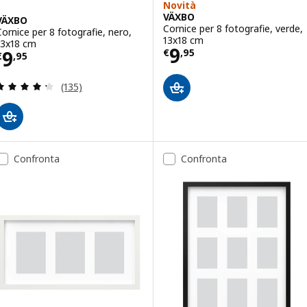
Novità
VÄXBO
VÄXBO
Cornice per 8 fotografie, verde,
Cornice per 8 fotografie, nero,
13x18 cm
13x18 cm
Prezzo € 9,95
9
Prezzo € 9,95
9
€
,
95
€
,
95
Recensione: 4.3 fuori da 5 stelle. Totale recension
(135)
Confronta
Confronta