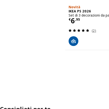
Novità
IKEA PS 2026
Set di 3 decorazioni da p
Prezzo € 6,9
6
€
,
95
Recensione:
(2)
Consigliati per te