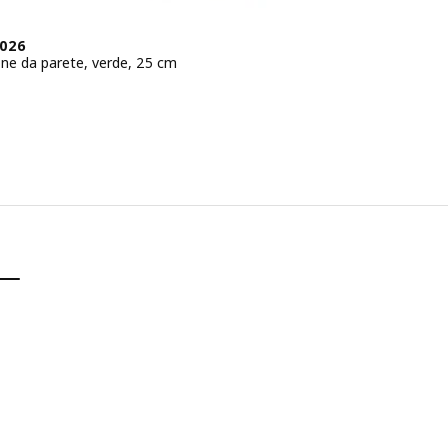
2026
ne da parete, verde, 25 cm
zo € 2,95