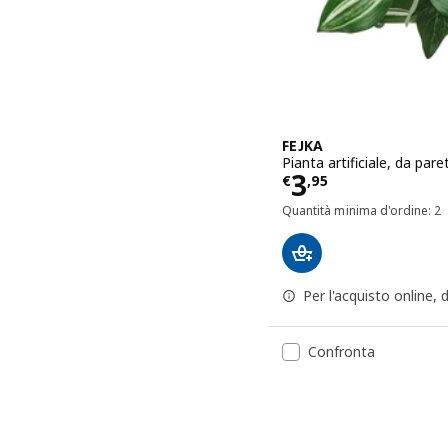
FEJKA
Pianta artificiale, da pa
Prezzo € 3,9
3
€
,
95
Quantità minima d'ordine: 2
Per l'acquisto online,
Confronta