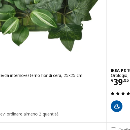
IKEA PS 
ete/da interno/esterno fior di cera, 25x25 cm
Orologio,
5
Prez
39
€
,
95
 devi ordinare almeno 2 quantità
Confr