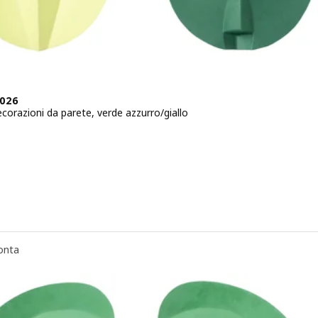
2026
ecorazioni da parete, verde azzurro/giallo
zo € 6,95
onta