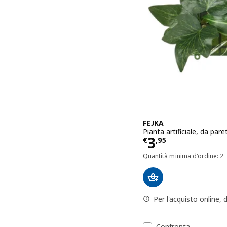
FEJKA
Pianta artificiale, da par
Prezzo € 3,9
3
€
,
95
Quantità minima d'ordine: 2
Per l'acquisto online,
Confronta