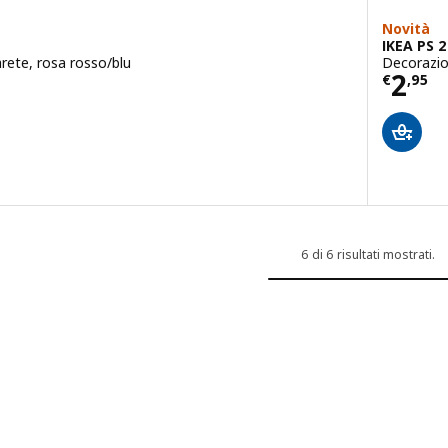
Novità
IKEA PS 
arete, rosa rosso/blu
Decorazio
5
Prez
2
€
,
95
 5 fuori da 5 stelle. Totale recensioni:
6 di 6 risultati mostrati.