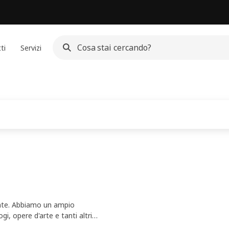
ti
Servizi
ente. Abbiamo un ampio
gi, opere d'arte e tanti altri
er ottenere un effetto ancora