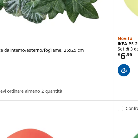
Novità
IKEA PS 
Set di 3 d
rete da interno/esterno/fogliame, 25x25 cm
Prez
6
5
€
,
95
 devi ordinare almeno 2 quantità
Confr