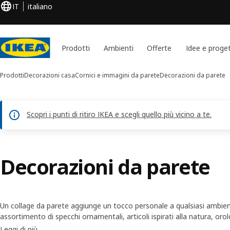
IT
italiano
Prodotti
Ambienti
Offerte
Idee e proget
Prodotti
Decorazioni casa
Cornici e immagini da parete
Decorazioni da parete
Scopri i punti di ritiro IKEA e scegli quello più vicino a te.
Decorazioni da parete
Un collage da parete aggiunge un tocco personale a qualsiasi ambi
assortimento di specchi ornamentali, articoli ispirati alla natura, orolo
prodotti che puoi usare singolarmente o anche combinare tra loro p
Leggi di più