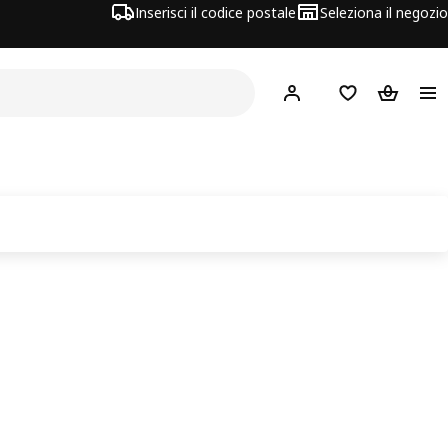
Inserisci il codice postale
Seleziona il negozio
Hej!
Accedi
Lista dei deside
Carrello