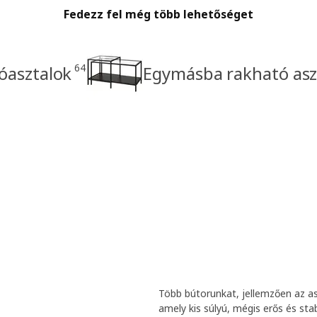
Fedezz fel még több lehetőséget
64
óasztalok
Egymásba rakható asz
Több bútorunkat, jellemzően az as
amely kis súlyú, mégis erős és sta