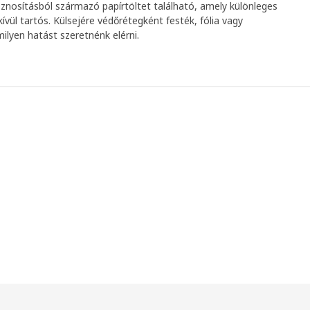
znosításból származó papírtöltet található, amely különleges
vül tartós. Külsejére védőrétegként festék, fólia vagy
milyen hatást szeretnénk elérni.