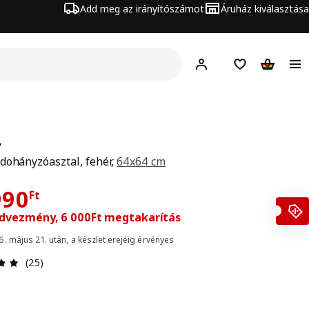
Add meg az irányítószámot
Áruház kiválasztása
Hej!
Bejelentkezés
Bevásárlólista
Kosár
Y
dohányzóasztal, fehér,
64x64 cm
17990Ft
11990Ft
990
Ft
dvezmény, 6 000Ft megtakarítás
. május 21. után, a készlet erejéig érvényes
Értékelés: 5 / 5 csillagok. Összes vélemény: 25
(25)