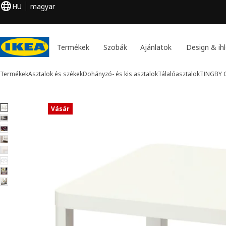
HU
magyar
Termékek
Szobák
Ajánlatok
Design & ihl
Termékek
Asztalok és székek
Dohányzó- és kis asztalok
Tálalóasztalok
TINGBY
G
8 TINGBY kép
Vásár
k kihagyása