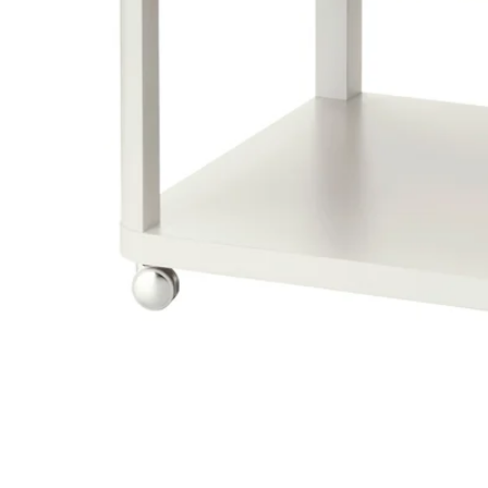
Image zoomed out, normal view