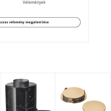
s: 5 / 5 csillagok. Összes vélemény: 25
Vélemények
sszes vélemény megjelenítése