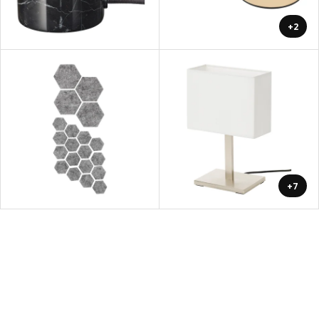
+2
+7