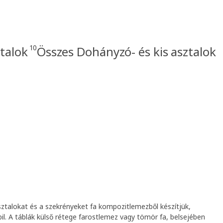
10
talok
Összes Dohányzó- és kis asztalok
ztalokat és a szekrényeket fa kompozitlemezből készítjük,
bil. A táblák külső rétege farostlemez vagy tömör fa, belsejében