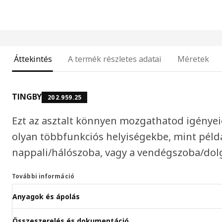
Áttekintés
A termék részletes adatai
Méretek
TINGBY
202.959.25
Ezt az asztalt könnyen mozgathatod igényeid
olyan többfunkciós helyiségekbe, mint péld
nappali/hálószoba, vagy a vendégszoba/dol
További információ
Anyagok és ápolás
Összeszerelés és dokumentáció