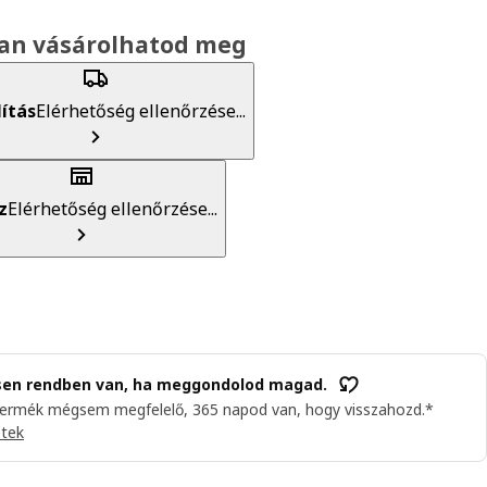
an vásárolhatod meg
lítás
Elérhetőség ellenőrzése...
z
Elérhetőség ellenőrzése...
sen rendben van, ha meggondolod magad.
termék mégsem megfelelő, 365 napod van, hogy visszahozd.*
etek