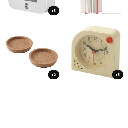
+5
+2
+5