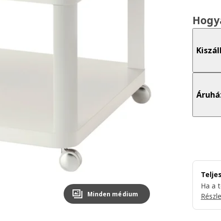
Hogy
Kiszál
Áruhá
Telje
Ha a 
Minden médium
Részl