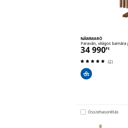
NÄMMARÖ
Paraván, világos barnára 
Ár 34990Ft
34 990
Ft
Vélemény: 
(2)
Összehasonlítás