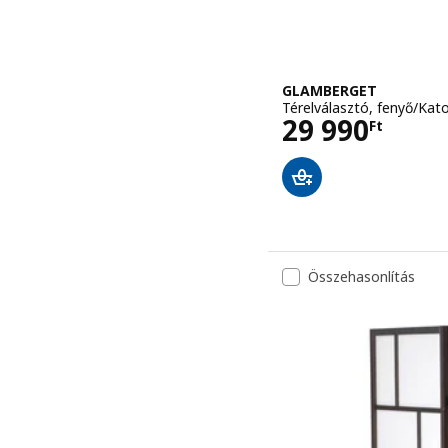
GLAMBERGET
Térelválasztó, fenyő/Kat
Ár 29990Ft
29 990
Ft
Összehasonlítás