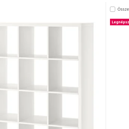
Össze
Legnéps