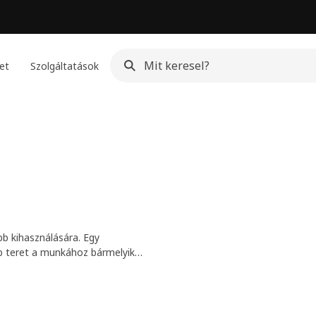
et
Szolgáltatások
b kihasználására. Egy
bb teret a munkához bármelyik
y nappalira. Görgess lejjebb, és