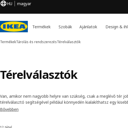
HU
magyar
Termékek
Szobák
Ajánlatok
Design & ihl
Termékek
Tárolás és rendszerezés
Térelválasztók
Térelválasztók
Van, amikor nem nagyobb helyre van szükség, csak a meglévő tér job
térelválasztó segítségével például könnyedén kialakíthatsz egy kise
szobában, egy garzonlakást pedig feloszthatsz egy hálószobára és eg
Bővebben
nézd meg az összes térelválasztónkat.
12 tétel