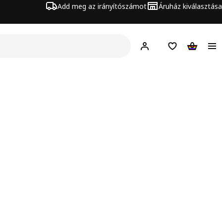
Add meg az irányítószámot
Áruház kiválasztása
Hej!
Bejelentkezés
Bevásárlólista
Kosár