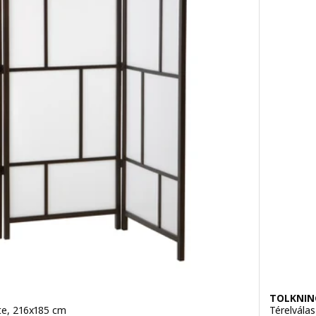
TOLKNIN
ete, 216x185 cm
Térelválas