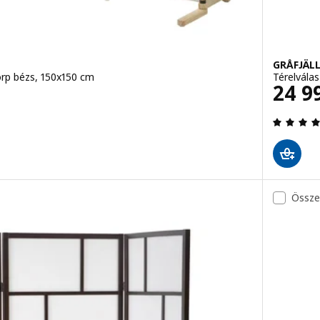
GRÅFJÄL
orp bézs, 150x150 cm
Térelválas
Ár 2
24 9
Össze