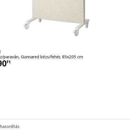
N
z/paraván, Gunnared bézs/fehér, 85x205 cm
4990Ft
90
Ft
hasonlítás