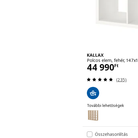
KALLAX
Polcos elem, fehér, 147x
Ár 44990Ft
44 990
Ft
Vélemény: 
(235)
További lehetőségek
KALLAX
Lehetőség: KALLAX, Polco
Lehetőség: KALLAX, Polc
Összehasonlítás
Lehetőség: KALLAX, Polc