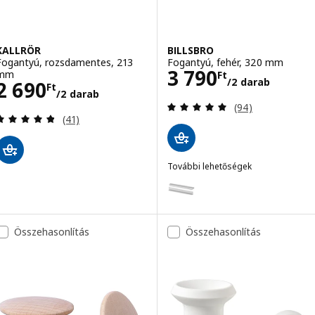
KALLRÖR
BILLSBRO
Fogantyú, rozsdamentes, 213
Fogantyú, fehér, 320 mm
Ár 3790Ft/2 da
3 790
mm
Ft
/2 darab
Ár 2690Ft/2 darab
2 690
Ft
/2 darab
Vélemény: 4.9 kí
(94)
Vélemény: 4.8 kívül 5 csillag. Összes vélemény:
(41)
További lehetőségek
BILLSBRO
Lehetőség: BILLSBRO, Fogantyú
Lehetőség: BILLSBRO, Fogantyú
Összehasonlítás
Összehasonlítás