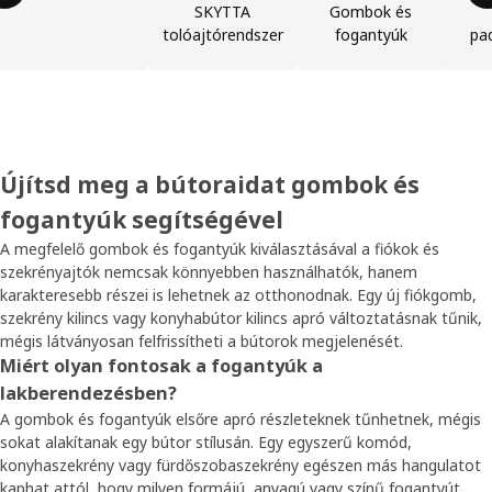
SKYTTA
Gombok és
tolóajtórendszer
fogantyúk
pa
Újítsd meg a bútoraidat gombok és
fogantyúk segítségével
A megfelelő gombok és fogantyúk kiválasztásával a fiókok és
szekrényajtók nemcsak könnyebben használhatók, hanem
karakteresebb részei is lehetnek az otthonodnak. Egy új fiókgomb,
szekrény kilincs vagy konyhabútor kilincs apró változtatásnak tűnik,
mégis látványosan felfrissítheti a bútorok megjelenését.
Miért olyan fontosak a fogantyúk a
lakberendezésben?
A gombok és fogantyúk elsőre apró részleteknek tűnhetnek, mégis
sokat alakítanak egy bútor stílusán. Egy egyszerű komód,
konyhaszekrény vagy fürdőszobaszekrény egészen más hangulatot
kaphat attól, hogy milyen formájú, anyagú vagy színű fogantyút