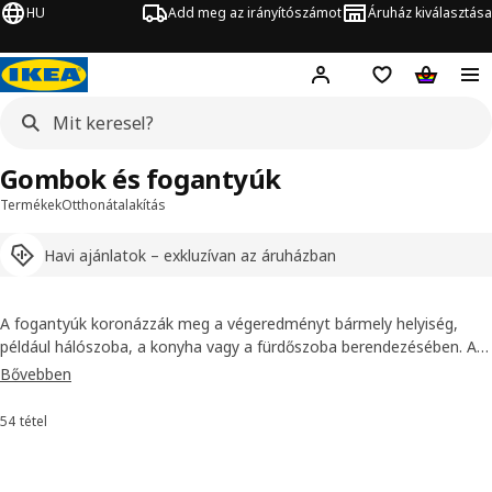
HU
Add meg az irányítószámot
Áruház kiválasztása
Hej!
Bejelentkezés
Bevásárlólista
Kosár
Gombok és fogantyúk
Termékek
Otthonátalakítás
Havi ajánlatok – exkluzívan az áruházban
A fogantyúk koronázzák meg a végeredményt bármely helyiség,
például hálószoba, a konyha vagy a fürdőszoba berendezésében. A
konyhabútor fogantyúk megkönnyítik a konyhaszekrények nyitását,
Bővebben
az ajtófogantyúk pedig egységessé teszik a helyiség megjelenését.
Nézd meg választékunkat, melyben a különböző színű, formájú,
54 tétel
Rendezés és szűrés
méretű és stílusú darabok között biztosan megtalálod a neked
tetszőt. A legtöbb dizájn a fogantyúk esetében is elérhető.