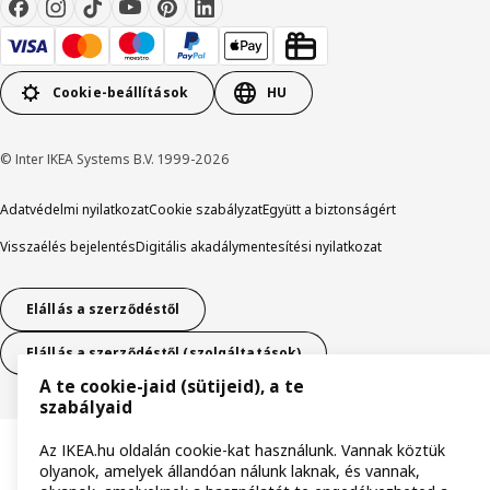
Cookie-beállítások
HU
© Inter IKEA Systems B.V. 1999-2026
Adatvédelmi nyilatkozat
Cookie szabályzat
Együtt a biztonságért
Visszaélés bejelentés
Digitális akadálymentesítési nyilatkozat
Elállás a szerződéstől
Elállás a szerződéstől (szolgáltatások)
A te cookie-jaid (sütijeid), a te
szabályaid
Az IKEA.hu oldalán cookie-kat használunk. Vannak köztük
olyanok, amelyek állandóan nálunk laknak, és vannak,