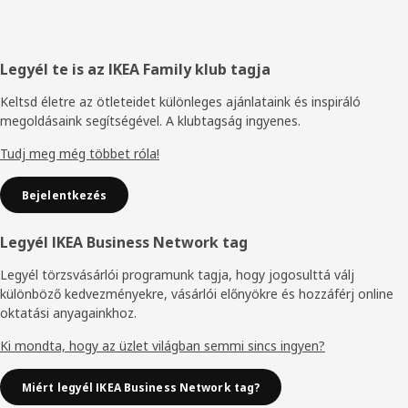
Élőláb
Legyél te is az IKEA Family klub tagja
Keltsd életre az ötleteidet különleges ajánlataink és inspiráló
megoldásaink segítségével. A klubtagság ingyenes.
Tudj meg még többet róla!
Bejelentkezés
Legyél IKEA Business Network tag
Legyél törzsvásárlói programunk tagja, hogy jogosulttá válj
különböző kedvezményekre, vásárlói előnyökre és hozzáférj online
oktatási anyagainkhoz.
Ki mondta, hogy az üzlet világban semmi sincs ingyen?
Miért legyél IKEA Business Network tag?