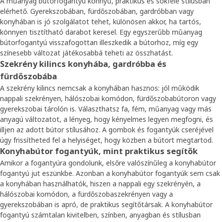
A műanyag bútorfogantyú könnyű, praktikus és sokféle stílusban
elérhető. Gyerekszobában, fürdőszobában, gardróbban vagy
konyhában is jó szolgálatot tehet, különösen akkor, ha tartós,
könnyen tisztítható darabot keresel. Egy egyszerűbb műanyag
bútorfogantyú visszafogottan illeszkedik a bútorhoz, míg egy
színesebb változat játékosabbá teheti az összhatást.
Szekrény kilincs konyhába, gardróbba és
fürdőszobába
A szekrény kilincs nemcsak a konyhában hasznos: jól működik
nappali szekrényen, hálószobai komódon, fürdőszobabútoron vagy
gyerekszobai tárolón is. Választhatsz fa, fém, műanyag vagy más
anyagú változatot, a lényeg, hogy kényelmes legyen megfogni, és
illjen az adott bútor stílusához. A gombok és fogantyúk cseréjével
úgy frissítheted fel a helyiséget, hogy közben a bútort megtartod.
Konyhabútor fogantyúk, mint praktikus segítők
Amikor a fogantyúra gondolunk, elsőre valószínűleg a konyhabútor
fogantyú jut eszünkbe. Azonban a konyhabútor fogantyúk sem csak
a konyhában használhatók, hiszen a nappali egy szekrényén, a
hálószobai komódon, a fürdőszobaszekrényen vagy a
gyerekszobában is apró, de praktikus segítőtársak. A konyhabútor
fogantyú számtalan kivitelben, színben, anyagban és stílusban