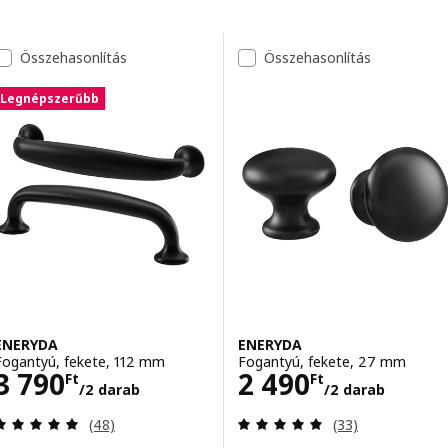
Ugrás az eredményekre
Eredménylista
Összehasonlítás
Összehasonlítás
Legnépszerűbb
ENERYDA
ENERYDA
Fogantyú, fekete, 112 mm
Fogantyú, fekete, 27 mm
Ár 3790Ft/2 darab
Ár 2490Ft/2 da
3 790
2 490
Ft
Ft
/2 darab
/2 darab
Vélemény: 4.9 kívül 5 csillag. Összes vélemény:
Vélemény: 4.9 kí
(48)
(33)