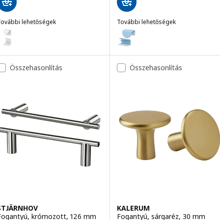
További lehetőségek
További lehetőségek
DRAGSMARK
LATMASK
Lehetőség: DRAGSMARK, Rápattintós fogantyú, fehér, 40 mm
Lehetőség: LATMASK, Rápattint
Lehetőség: LATMASK, Rápattint
Összehasonlítás
Összehasonlítás
STJÄRNHOV
KALERUM
Fogantyú, krómozott, 126 mm
Fogantyú, sárgaréz, 30 mm