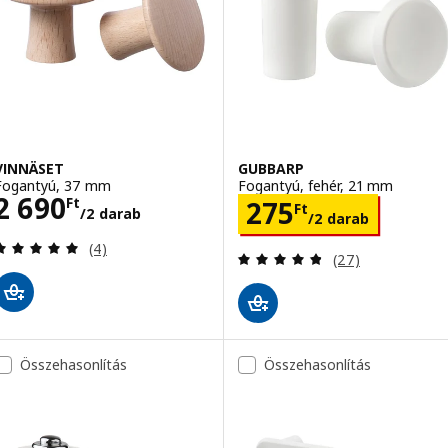
VINNÄSET
GUBBARP
Fogantyú, 37 mm
Fogantyú, fehér, 21 mm
Ár 2690Ft/2 darab
2 690
Ár 275Ft/2 dar
Ft
275
Ft
/2 darab
/2 darab
Vélemény: 5 kívül 5 csillag. Összes vélemény:
(4)
Vélemény: 4.8 kí
(27)
Összehasonlítás
Összehasonlítás