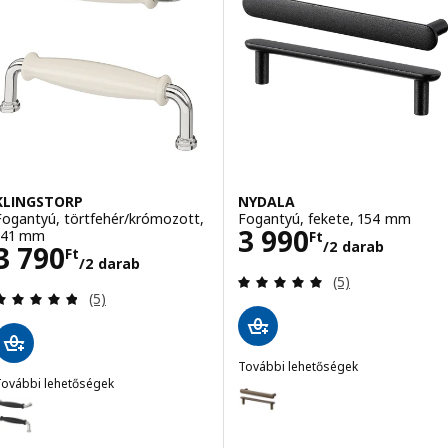
KLINGSTORP
NYDALA
Fogantyú, törtfehér/krómozott,
Fogantyú, fekete, 154 mm
Ár 3990Ft/2 da
3 990
141 mm
Ft
/2 darab
Ár 3790Ft/2 darab
3 790
Ft
/2 darab
Vélemény: 5 kívü
(5)
Vélemény: 4.8 kívül 5 csillag. Összes vélemény:
(5)
További lehetőségek
További lehetőségek
NYDALA
Lehetőség: NYDALA, Fogantyú, 
KLINGSTORP
Lehetőség: KLINGSTORP, Fogantyú, fekete/krómozott, 141 mm