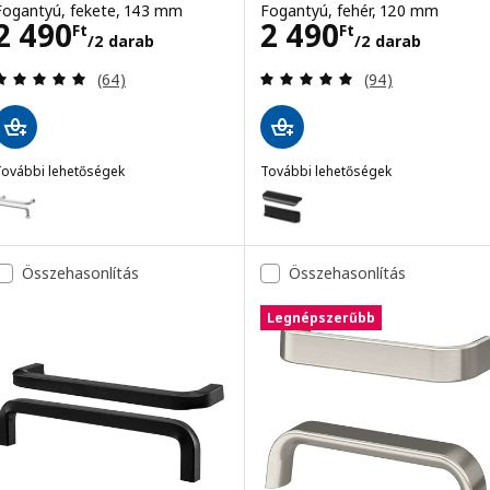
Fogantyú, fekete, 143 mm
Fogantyú, fehér, 120 mm
Ár 2490Ft/2 darab
Ár 2490Ft/2 da
2 490
2 490
Ft
Ft
/2 darab
/2 darab
Vélemény: 4.9 kívül 5 csillag. Összes vélemény:
Vélemény: 4.9 kí
(64)
(94)
További lehetőségek
További lehetőségek
BAGGANÄS
BILLSBRO
Lehetőség: BAGGANÄS, Fogantyú, rozsdamentes, 143 mm
Lehetőség: BILLSBRO, Fogantyú
Lehetőség: BAGGANÄS, Fogantyú, sárgaréz, 143 mm
Lehetőség: BILLSBRO, Fogantyú
Összehasonlítás
Összehasonlítás
Legnépszerűbb