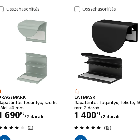
Összehasonlítás
Összehasonlítás
Új
Új
DRAGSMARK
LATMASK
Rápattintós fogantyú, szürke-
Rápattintós fogantyú, fekete, 6
zöld, 40 mm
mm 2 darab
Ár 1690Ft/2 darab
Ár 1400Ft/2 da
1 690
1 400
Ft
Ft
/2 darab
/2 darab
Vélemény: 4 kívül 5 csillag. Összes vélemény:
Vélemény: 4.9 kí
(2)
(15)