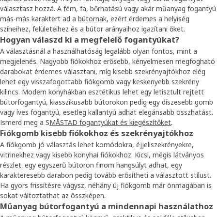
választasz hozzá. A fém, fa, bőrhatású vagy akár műanyag fogantyú
más-más karaktert ad a
bútornak
, ezért érdemes a helyiség
színeihez, felületeihez és a bútor arányaihoz igazítani őket.
Hogyan válaszd ki a megfelelő fogantyúkat?
A választásnál a használhatóság legalább olyan fontos, mint a
megjelenés. Nagyobb fiókokhoz erősebb, kényelmesen megfogható
darabokat érdemes választani, míg kisebb szekrényajtókhoz elég
lehet egy visszafogottabb fiókgomb vagy keskenyebb szekrény
kilincs. Modern konyhákban esztétikus lehet egy letisztult rejtett
bútorfogantyú, klasszikusabb bútorokon pedig egy díszesebb gomb
vagy íves fogantyú, esetleg kallantyú adhat elegánsabb összhatást.
Ismerd meg a S
MÅSTAD fogantyúkat és kiegészítőket
.
Fiókgomb kisebb fiókokhoz és szekrényajtókhoz
A fiókgomb jó választás lehet komódokra, éjjeliszekrényekre,
vitrinekhez vagy kisebb konyhai fiókokhoz. Kicsi, mégis látványos
részlet: egy egyszerű bútoron finom hangsúlyt adhat, egy
karakteresebb darabon pedig tovább erősítheti a választott stílust.
Ha gyors frissítésre vágysz, néhány új fiókgomb már önmagában is
sokat változtathat az összképen.
Műanyag bútorfogantyú a mindennapi használathoz