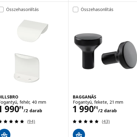
Összehasonlítás
Összehasonlítás
BILLSBRO
BAGGANÄS
Fogantyú, fehér, 40 mm
Fogantyú, fekete, 21 mm
Ár 1990Ft/2 darab
Ár 1990Ft/2 da
1 990
1 990
Ft
Ft
/2 darab
/2 darab
Vélemény: 4.9 kívül 5 csillag. Összes vélemény:
Vélemény: 5 kívü
(94)
(43)