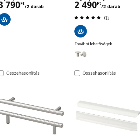
Ár 3790Ft/2 darab
Ár 2490Ft/2 da
3 790
2 490
Ft
Ft
/2 darab
/2 darab
Vélemény: 5 kívü
(1)
További lehetőségek
KALERUM
Lehetőség: KALERUM, Fogantyú,
Összehasonlítás
Összehasonlítás