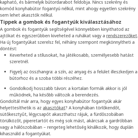
kapható, és bármelyik bútordarabot feldobja. Nincs szekrény és
komód konyhabútor fogantyú nélkül, mint ahogy egyetlen szekrény
sem lehet akasztók nélkül.
Tippek a gombok és fogantyúk kiválasztásához
A gombok és fogantyúk segítségével könnyebben kinyithatod az
ajtókat és egyszerűbben kiveheted a ruhákat vagy a
rendszerezőket
.
Ha új fogantyúkat szerelsz fel, néhány szempont megkönnyítheti a
döntést:
Keverheted a stílusokat, ha játékosabb, személyesebb hatást
szeretnél.
Figyelj az összhangra: a szín, az anyag és a felület illeszkedjen a
bútorhoz és a szoba többi részéhez.
Gondolkodj hosszabb távon: a kortalan formák akkor is jól
működnek, ha később változik a berendezés.
Gondoltál már arra, hogy egyes konyhabútor fogantyúk akár
helyettesíthetik is az
akasztókat
? A konyhában törlőkendőt,
sütőkesztyűt, légycsapót akaszthatsz rájuk, a fürdőszobában
törülközőt, piperetartót és még sok mást, akárcsak a gardróbban
vagy a hálószobában – rengeteg lehetőség kínálkozik, hogy duplán
kihasználd a fogantyúkat.