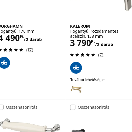
BORGHAMN
KALERUM
Fogantyú, 170 mm
Fogantyú, rozsdamentes
Ár 4490Ft/2 darab
4 490
acélszín, 138 mm
Ft
/2 darab
Ár 3790Ft/2 da
3 790
Ft
/2 darab
Vélemény: 5 kívül 5 csillag. Összes vélemény:
(17)
Vélemény: 5 kívü
(7)
További lehetőségek
KALERUM
Lehetőség: KALERUM, Fogantyú
Összehasonlítás
Összehasonlítás