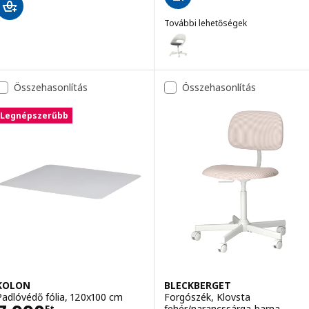
További lehetőségek
LOBERGET / MALSKÄR
Lehetőség: LOBERGET / MALSKÄR
Lehetőség: LOBERGET / MALSKÄR
Összehasonlítás
Összehasonlítás
Legnépszerűbb
KOLON
BLECKBERGET
Padlóvédő fólia, 120x100 cm
Forgószék, Klovsta
fehér/narancssárga-barna
Ft