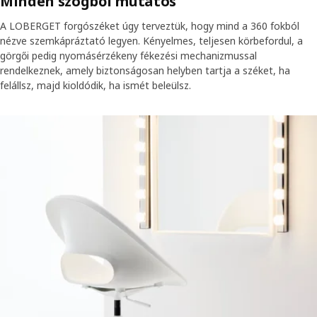
Minden szögből mutatós
A LOBERGET forgószéket úgy terveztük, hogy mind a 360 fokból
nézve szemkápráztató legyen. Kényelmes, teljesen körbefordul, a
görgői pedig nyomásérzékeny fékezési mechanizmussal
rendelkeznek, amely biztonságosan helyben tartja a széket, ha
felállsz, majd kioldódik, ha ismét beleülsz.