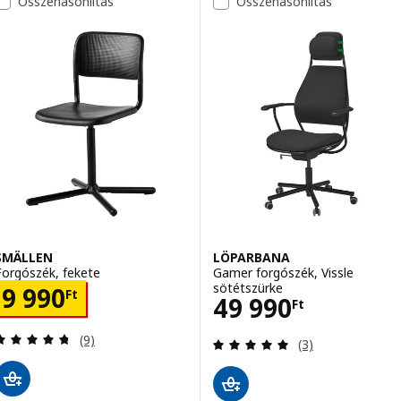
Összehasonlítás
Összehasonlítás
SMÄLLEN
LÖPARBANA
Forgószék, fekete
Gamer forgószék, Vissle
sötétszürke
Ár 9990Ft
9 990
Ft
Ár 49990Ft
49 990
Ft
Vélemény: 4.7 kívül 5 csillag. Összes vélemény:
(9)
Vélemény: 5 kívü
(3)