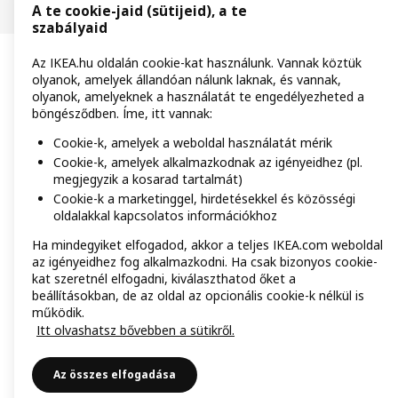
A te cookie-jaid (sütijeid), a te
szabályaid
Az IKEA.hu oldalán cookie-kat használunk. Vannak köztük
olyanok, amelyek állandóan nálunk laknak, és vannak,
olyanok, amelyeknek a használatát te engedélyezheted a
böngésződben. Íme, itt vannak:
Cookie-k, amelyek a weboldal használatát mérik
Cookie-k, amelyek alkalmazkodnak az igényeidhez (pl.
megjegyzik a kosarad tartalmát)
Cookie-k a marketinggel, hirdetésekkel és közösségi
oldalakkal kapcsolatos információkhoz
Ha mindegyiket elfogadod, akkor a teljes IKEA.com weboldal
az igényeidhez fog alkalmazkodni. Ha csak bizonyos cookie-
kat szeretnél elfogadni, kiválaszthatod őket a
beállításokban, de az oldal az opcionális cookie-k nélkül is
működik.
Itt olvashatsz bővebben a sütikről.
Az összes elfogadása