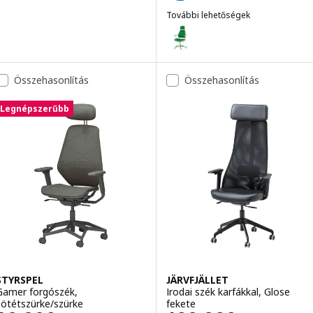
További lehetőségek
LÖPARBANA
Lehetőség: LÖPARBANA, Gamer f
Összehasonlítás
Összehasonlítás
Legnépszerűbb
STYRSPEL
JÄRVFJÄLLET
Gamer forgószék,
Irodai szék karfákkal, Glose
sötétszürke/szürke
fekete