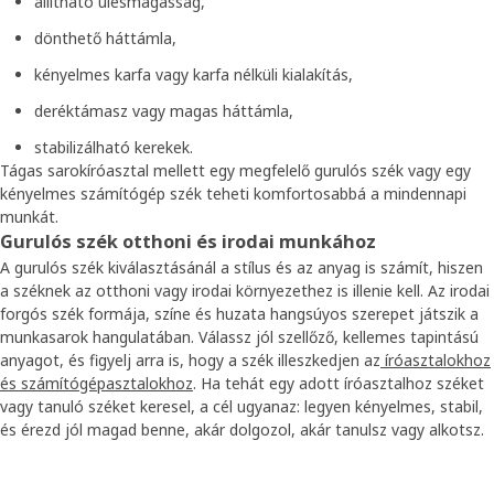
állítható ülésmagasság,
dönthető háttámla,
kényelmes karfa vagy karfa nélküli kialakítás,
deréktámasz vagy magas háttámla,
stabilizálható kerekek.
Tágas sarokíróasztal mellett egy megfelelő gurulós szék vagy egy
kényelmes számítógép szék teheti komfortosabbá a mindennapi
munkát.
Gurulós szék otthoni és irodai munkához
A gurulós szék kiválasztásánál a stílus és az anyag is számít, hiszen
a széknek az otthoni vagy irodai környezethez is illenie kell. Az irodai
forgós szék formája, színe és huzata hangsúyos szerepet játszik a
munkasarok hangulatában. Válassz jól szellőző, kellemes tapintású
anyagot, és figyelj arra is, hogy a szék illeszkedjen az
íróasztalokhoz
és számítógépasztalokhoz
. Ha tehát egy adott íróasztalhoz széket
vagy tanuló széket keresel, a cél ugyanaz: legyen kényelmes, stabil,
és érezd jól magad benne, akár dolgozol, akár tanulsz vagy alkotsz.