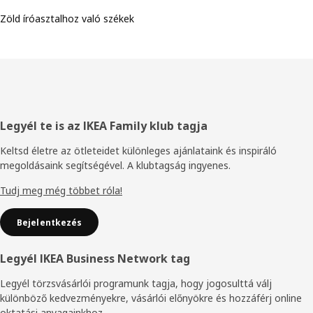
Zöld íróasztalhoz való székek
Élőláb
Legyél te is az IKEA Family klub tagja
Keltsd életre az ötleteidet különleges ajánlataink és inspiráló
megoldásaink segítségével. A klubtagság ingyenes.
Tudj meg még többet róla!
Bejelentkezés
Legyél IKEA Business Network tag
Legyél törzsvásárlói programunk tagja, hogy jogosulttá válj
különböző kedvezményekre, vásárlói előnyökre és hozzáférj online
oktatási anyagainkhoz.