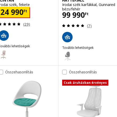
FLINTAN
HATTEFJÄLL
Irodai szék, fekete
Irodai szék karfákkal, Gunnared
bézs/fehér
Ár 24990Ft
24 990
Ft
Ár 99990Ft
99 990
Ft
Vélemény: 4.8 kívül 5 csillag. Összes vélemény:
(29)
Vélemény: 4.9 kí
(7)
További lehetőségek
További lehetőségek
LINTAN
ehetőség: FLINTAN, Irodai szék, bézs
HATTEFJÄLL
Lehetőség: HATTEFJÄLL, Irodai 
Összehasonlítás
Összehasonlítás
Csak áruházban érvényes