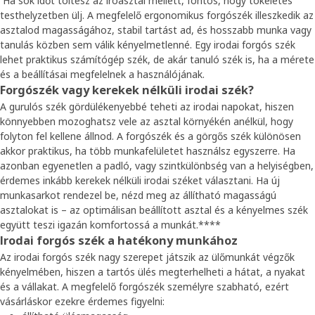
Ha sok időt töltesz az íróasztal mellett, fontos, hogy tökéletes
testhelyzetben ülj. A megfelelő ergonomikus forgószék illeszkedik az
asztalod magasságához, stabil tartást ad, és hosszabb munka vagy
tanulás közben sem válik kényelmetlenné. Egy irodai forgós szék
lehet praktikus számítógép szék, de akár tanuló szék is, ha a mérete
és a beállításai megfelelnek a használójának.
Forgószék vagy kerekek nélküli irodai szék?
A gurulós szék gördülékenyebbé teheti az irodai napokat, hiszen
könnyebben mozoghatsz vele az asztal környékén anélkül, hogy
folyton fel kellene állnod. A forgószék és a görgős szék különösen
akkor praktikus, ha több munkafelületet használsz egyszerre. Ha
azonban egyenetlen a padló, vagy szintkülönbség van a helyiségben,
érdemes inkább kerekek nélküli irodai széket választani. Ha új
munkasarkot rendezel be, nézd meg az állítható magasságú
asztalokat is – az optimálisan beállított asztal és a kényelmes szék
együtt teszi igazán komfortossá a munkát.****
Irodai forgós szék a hatékony munkához
Az irodai forgós szék nagy szerepet játszik az ülőmunkát végzők
kényelmében, hiszen a tartós ülés megterhelheti a hátat, a nyakat
és a vállakat. A megfelelő forgószék személyre szabható, ezért
vásárláskor ezekre érdemes figyelni: