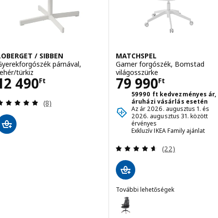
LOBERGET / SIBBEN
MATCHSPEL
Gyerekforgószék párnával,
Gamer forgószék, Bomstad
fehér/türkiz
világosszürke
Ár 12490Ft
Ár 79990Ft
12 490
79 990
Ft
Ft
59990 ft kedvezményes ár,
Vélemény: 4.9 kívül 5 csillag. Összes vélemény:
áruházi vásárlás esetén
(8)
Az ár 2026. augusztus 1. és
2026. augusztus 31. között
érvényes
Exkluzív IKEA Family ajánlat
Vélemény: 4.6 kí
(22)
További lehetőségek
MATCHSPEL
Lehetőség: MATCHSPEL, Gamer 