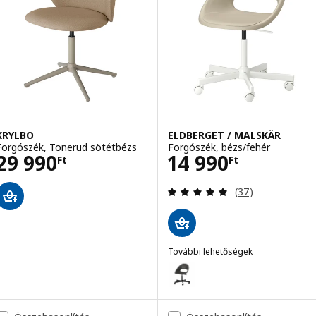
KRYLBO
ELDBERGET / MALSKÄR
Forgószék, Tonerud sötétbézs
Forgószék, bézs/fehér
Ár 29990Ft
Ár 14990Ft
29 990
14 990
Ft
Ft
Vélemény: 4.9 kí
(37)
További lehetőségek
ELDBERGET / MALSKÄR
Lehetőség: ELDBERGET / MALSK
Lehetőség: ELDBERGET / MALSK