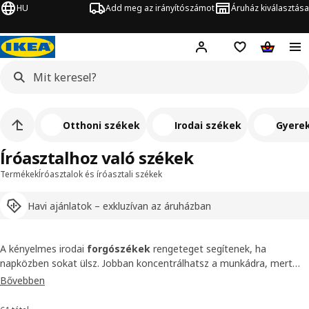
HU
Add meg az irányítószámot
Áruház kiválasztása
Hej!
Bejelentkezés
Bevásárlólista
Kosár
Otthoni székek
Irodai székek
Gyere
Íróasztalhoz való székek
Termékek
Íróasztalok és íróasztali székek
Havi ajánlatok – exkluzívan az áruházban
A kényelmes irodai
forgószékek
rengeteget segítenek, ha
napközben sokat ülsz. Jobban koncentrálhatsz a munkádra, mert
nem kell hát- vagy derékfájással küszködnöd. A nálunk kapható
Bővebben
forgószékek és irodai székek olyan kiegészítőkkel kaphatók, mint az
állítható magasságú és dőlésszögű ülések, dönthető háttámlák és