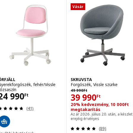
Vásár
ÖRFJÄLL
SKRUVSTA
Gyerekforgószék, fehér/Vissle
Forgószék, Vissle szürke
Előző ár 49990Ft
rózsaszín
49 990
Ft
Ár 24990Ft
24 990
Ár 39990Ft
39 990
Ft
Ft
20% kedvezmény, 10 000Ft
Vélemény: 4.7 kívül 5 csillag. Összes vélemény:
(41)
megtakarítás
Az ár 2026. július 20. után, a készlet
erejéig érvényes
Vélemény: 4.8 kí
(89)