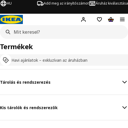
HU
Add meg az irányítószámot
Áruház kiválasztása
Hej!
Bejelentkezés
Bevásárlólista
Kosár
Termékek
Havi ajánlatok – exkluzívan az áruházban
Tárolás és rendszerezés
Kis tárolók és rendszerezők