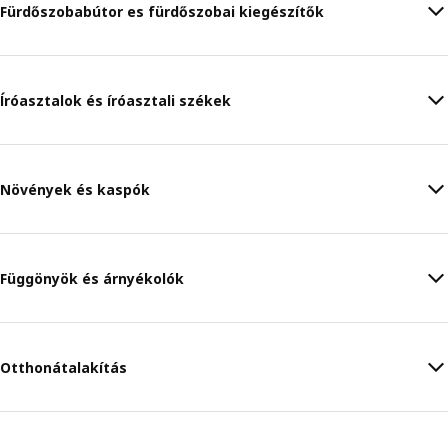
Fürdőszobabútor es fürdőszobai kiegészítők
Íróasztalok és íróasztali székek
Növények és kaspók
Függönyök és árnyékolók
Otthonátalakítás