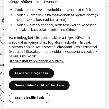
böngésződben. Íme, itt vannak:
Cookie-k, amelyek a weboldal használatát mérik
Cookie-k, amelyek alkalmazkodnak az igényeidhez (pl.
megjegyzik a kosarad tartalmát)
Cookie-k a marketinggel, hirdetésekkel és közösségi
oldalakkal kapcsolatos információkhoz
Ha mindegyiket elfogadod, akkor a teljes IKEA.com
Cookie-beállítások
HU
weboldal az igényeidhez fog alkalmazkodni. Ha csak
bizonyos cookie-kat szeretnél elfogadni, kiválaszthatod
őket a beállításokban, de az oldal az opcionális cookie-k
© Inter IKEA Systems B.V. 1999-2026
nélkül is működik.
Itt olvashatsz bővebben a sütikről.
Adatvédelmi nyilatkozat
Cookie szabályzat
Együtt a biztonságért
Az összes elfogadása
Visszaélés bejelentés
Digitális akadálymentesítési nyilatkozat
Nem kötelező sütik elutasítása
Elállás a szerződéstől
Elállás a szerződéstől (szolgáltatások)
Cookie beállítások