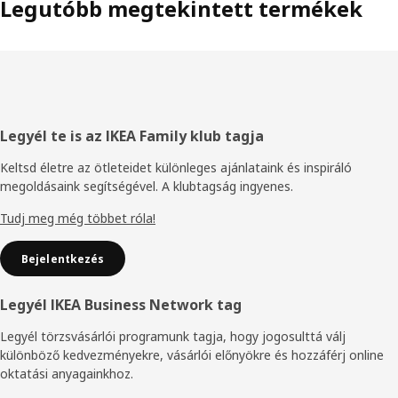
Legutóbb megtekintett termékek
Élőláb
Legyél te is az IKEA Family klub tagja
Keltsd életre az ötleteidet különleges ajánlataink és inspiráló
megoldásaink segítségével. A klubtagság ingyenes.
Tudj meg még többet róla!
Bejelentkezés
Legyél IKEA Business Network tag
Legyél törzsvásárlói programunk tagja, hogy jogosulttá válj
különböző kedvezményekre, vásárlói előnyökre és hozzáférj online
oktatási anyagainkhoz.