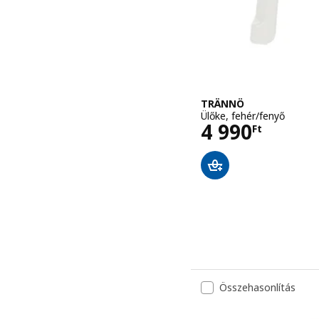
TRÄNNÖ
Ülőke, fehér/fenyő
Ár 4990Ft
4 990
Ft
Összehasonlítás