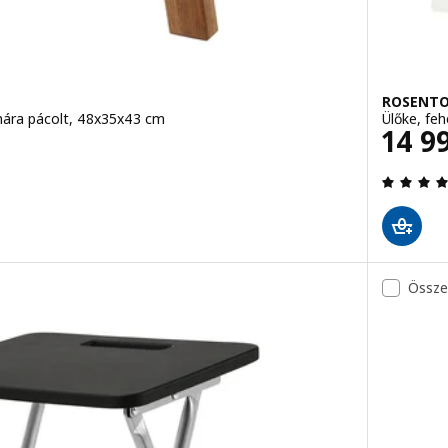
ROSENT
arnára pácolt, 48x35x43 cm
Ülőke, feh
Ár 1
14 9
4.9 kívül 5 csillag. Összes vélemény:
Össze