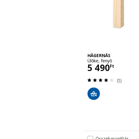
HÄGERNÄS
Ülőke, fenyő
Ár 5490Ft
5 490
Ft
Vélemény: 
(1)
Összehasonlítás