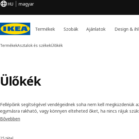
HU
magyar
Termékek
Szobák
Ajánlatok
Design & ihl
Termékek
Asztalok és székek
Ülőkék
Ülőkék
Fellépőink segítségével vendégeidnek soha nem kell megküzdeniük az
egymásra rakható, vagy könnyen elteheted őket, ha nincs rájuk szük
asztal alá, ha táncra perdülne a társaság.
Bővebben
25 tétel