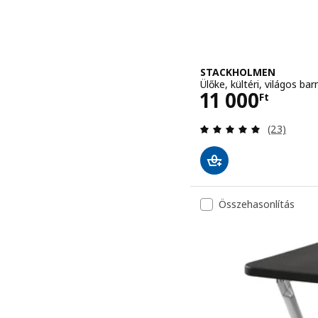
STACKHOLMEN
Ülőke, kültéri, világos b
Ár 11000Ft
11 000
Ft
Vélemény: 
(23)
Összehasonlítás