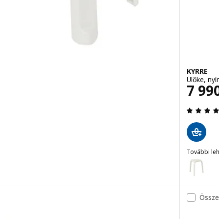
KYRRE
Ülőke, nyír
Ár 7
7 99
További le
KYRRE
Lehetőség
Össze