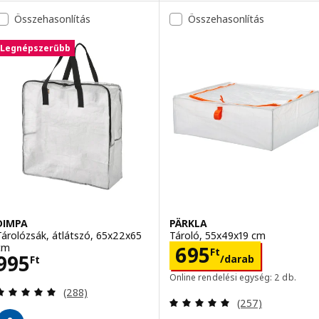
Összehasonlítás
Összehasonlítás
Legnépszerűbb
DIMPA
PÄRKLA
Tárolózsák, átlátszó, 65x22x65
Tároló, 55x49x19 cm
cm
Ár 695Ft/darab
695
Ft
Ár 995Ft
995
/darab
Ft
Online rendelési egység: 2 db.
Vélemény: 4.9 kívül 5 csillag. Összes vélemény:
(288)
Vélemény: 4.9 kí
(257)