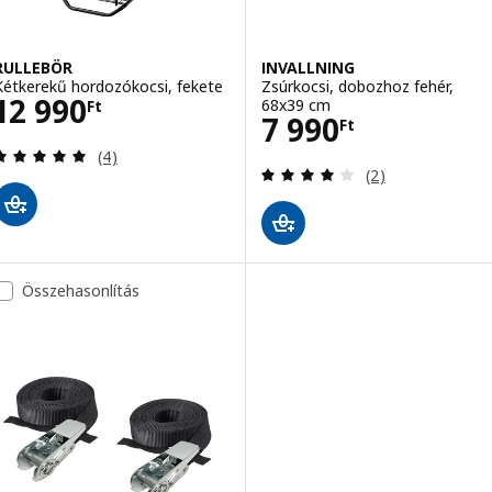
RULLEBÖR
INVALLNING
Kétkerekű hordozókocsi, fekete
Zsúrkocsi, dobozhoz fehér,
Ár 12990Ft
12 990
68x39 cm
Ft
Ár 7990Ft
7 990
Ft
Vélemény: 5 kívül 5 csillag. Összes vélemény:
(4)
Vélemény: 4 kívü
(2)
Összehasonlítás