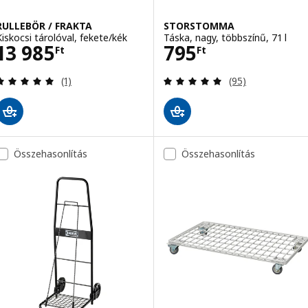
RULLEBÖR / FRAKTA
STORSTOMMA
Kiskocsi tárolóval, fekete/kék
Táska, nagy, többszínű, 71 l
Ár 13985Ft
Ár 795Ft
13 985
795
Ft
Ft
Vélemény: 5 kívül 5 csillag. Összes vélemény:
Vélemény: 4.9 kí
(1)
(95)
Összehasonlítás
Összehasonlítás