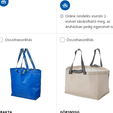
Online rendelés esetén 2-
esével vásárolható meg, az
áruházban pedig egyesével is
Összehasonlítás
Összehasonlítás
FRAKTA
GÖRSNYGG