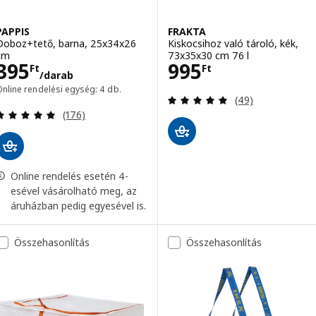
PAPPIS
FRAKTA
Doboz+tető, barna, 25x34x26
Kiskocsihoz való tároló, kék,
cm
73x35x30 cm 76 l
Ár 395Ft/darab
Ár 995Ft
395
995
Ft
Ft
/darab
nline rendelési egység: 4 db.
Vélemény: 4.9 kí
(49)
Vélemény: 4.9 kívül 5 csillag. Összes vélemény:
(176)
Online rendelés esetén 4-
esével vásárolható meg, az
áruházban pedig egyesével is.
Összehasonlítás
Összehasonlítás