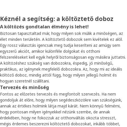
Kéznél a segítség: a költöztető doboz
A költözés gondtalan élmény is lehet!
Biztosan tapasztaltad már, hogy milyen sok múlik a minőségen, az
élet minden területén. A költöztető dobozok sem kivételek ez alól.
Egy rossz választás igencsak meg tudja keseríteni az amúgy sem
egyszerű akciót, amikor különféle dolgokat és otthoni
felszereléseket kell egyik helyről biztonságosan egy másikra juttatni.
A költözéshez szükség van dobozokra, éspedig, jó minőségű,
praktikus, az igénynek megfelelő dobozokra. Az, hogy mi az ideális
költöző doboz, mindig attól függ, hogy milyen jellegű holmit és
hogyan szeretnél szállítani.
Tervezés és minőség
Fontos az előzetes tervezés és megfontolt szervezés. Ha nem
gondoljuk át előre, hogy milyen segédeszközökre van szükségünk,
annak az értékes holmink látja majd kárát. Nem könnyű felmérni,
hogy pontosan milyen igényekkel nézünk szembe, de annak
érdekében, hogy ne fokozzuk az otthonváltás okozta stresszt,
mégis érdemes beszerezni költöztető dobozokat, inkább többet,