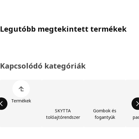
Legutóbb megtekintett termékek
Kapcsolódó kategóriák
Termékkategóriák listájának kihagyása
Termékek
SKYTTA
Gombok és
tolóajtórendszer
fogantyúk
pa