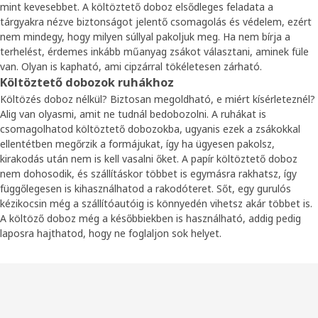
mint kevesebbet. A költöztető doboz elsődleges feladata a
tárgyakra nézve biztonságot jelentő csomagolás és védelem, ezért
nem mindegy, hogy milyen súllyal pakoljuk meg. Ha nem bírja a
terhelést, érdemes inkább műanyag zsákot választani, aminek füle
van. Olyan is kapható, ami cipzárral tökéletesen zárható.
Költöztető dobozok ruhákhoz
Költözés doboz nélkül? Biztosan megoldható, e miért kísérleteznél?
Alig van olyasmi, amit ne tudnál bedobozolni. A ruhákat is
csomagolhatod költöztető dobozokba, ugyanis ezek a zsákokkal
ellentétben megőrzik a formájukat, így ha ügyesen pakolsz,
kirakodás után nem is kell vasalni őket. A papír költöztető doboz
nem dohosodik, és szállításkor többet is egymásra rakhatsz, így
függőlegesen is kihasználhatod a rakodóteret. Sőt, egy gurulós
kézikocsin még a szállítóautóig is könnyedén vihetsz akár többet is.
A költöző doboz még a későbbiekben is használható, addig pedig
laposra hajthatod, hogy ne foglaljon sok helyet.