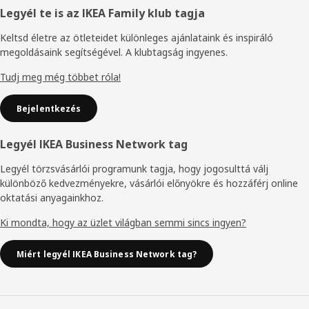
Élőláb
Legyél te is az IKEA Family klub tagja
Keltsd életre az ötleteidet különleges ajánlataink és inspiráló
megoldásaink segítségével. A klubtagság ingyenes.
Tudj meg még többet róla!
Bejelentkezés
Legyél IKEA Business Network tag
Legyél törzsvásárlói programunk tagja, hogy jogosulttá válj
különböző kedvezményekre, vásárlói előnyökre és hozzáférj online
oktatási anyagainkhoz.
Ki mondta, hogy az üzlet világban semmi sincs ingyen?
Miért legyél IKEA Business Network tag?