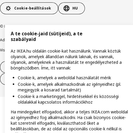
Cookie-beállítások
HU
© Inter IKEA Systems B.V. 1999-2026
A te cookie-jaid (sütijeid), a te
szabályaid
Adatvédelmi nyilatkozat
Cookie szabályzat
Együtt a biztonságért
Visszaélés bejelentés
Digitális akadálymentesítési nyilatkozat
Az IKEA.hu oldalán cookie-kat használunk. Vannak köztük
olyanok, amelyek állandóan nálunk laknak, és vannak,
olyanok, amelyeknek a használatát te engedélyezheted a
Elállás a szerződéstől
böngésződben. Íme, itt vannak:
Cookie-k, amelyek a weboldal használatát mérik
Elállás a szerződéstől (szolgáltatások)
Cookie-k, amelyek alkalmazkodnak az igényeidhez (pl.
megjegyzik a kosarad tartalmát)
Cookie-k a marketinggel, hirdetésekkel és közösségi
oldalakkal kapcsolatos információkhoz
Ha mindegyiket elfogadod, akkor a teljes IKEA.com weboldal
az igényeidhez fog alkalmazkodni. Ha csak bizonyos cookie-
kat szeretnél elfogadni, kiválaszthatod őket a
beállításokban, de az oldal az opcionális cookie-k nélkül is