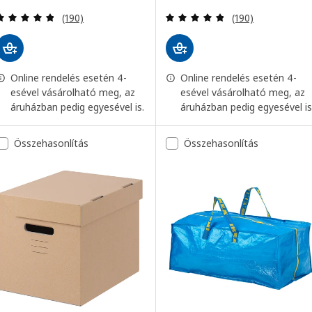
Vélemény: 4.8 kívül 5 csillag. Összes vélemény:
Vélemény: 4.8 kí
(190)
(190)
Online rendelés esetén 4-
Online rendelés esetén 4-
esével vásárolható meg, az
esével vásárolható meg, az
áruházban pedig egyesével is.
áruházban pedig egyesével is
Összehasonlítás
Összehasonlítás