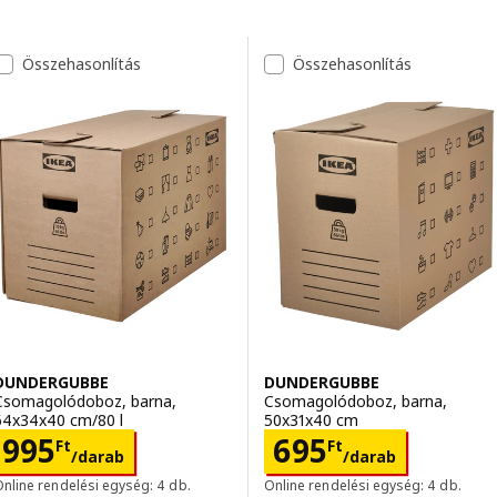
Ugrás az eredményekre
Eredménylista
Összehasonlítás
Összehasonlítás
DUNDERGUBBE
DUNDERGUBBE
Csomagolódoboz, barna,
Csomagolódoboz, barna,
64x34x40 cm/80 l
50x31x40 cm
Ár 995Ft/darab
Ár 695Ft/darab
995
695
Ft
Ft
/darab
/darab
nline rendelési egység: 4 db.
Online rendelési egység: 4 db.