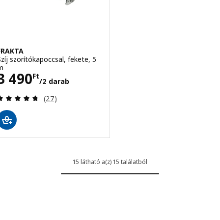
FRAKTA
Szíj szorítókapoccsal, fekete, 5
m
Ár 3490Ft/2 darab
3 490
Ft
/2 darab
Vélemény: 4.7 kívül 5 csillag. Összes vélemény:
(27)
15 látható a(z) 15 találatból