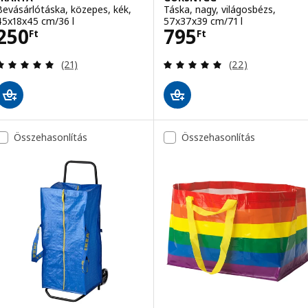
Bevásárlótáska, közepes, kék,
Táska, nagy, világosbézs,
45x18x45 cm/36 l
57x37x39 cm/71 l
Ár 250Ft
Ár 795Ft
250
795
Ft
Ft
Vélemény: 5 kívül 5 csillag. Összes vélemény:
Vélemény: 5 kívü
(21)
(22)
Összehasonlítás
Összehasonlítás