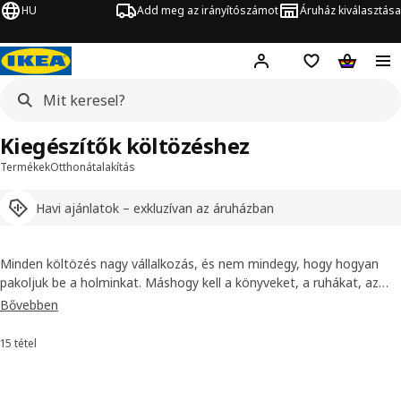
HU
Add meg az irányítószámot
Áruház kiválasztása
Hej!
Bejelentkezés
Bevásárlólista
Kosár
Kiegészítők költözéshez
Termékek
Otthonátalakítás
Havi ajánlatok – exkluzívan az áruházban
Minden költözés nagy vállalkozás, és nem mindegy, hogy hogyan
pakoljuk be a holminkat. Máshogy kell a könyveket, a ruhákat, az
edényeket és a játékokat szállítani, ezért érdemes alaposan
Bővebben
körülnézned költöztető doboz választékunkban. A papírdobozok,
kosarak, vászon- vagy műanyag zsákok, hevederek, sőt, akár a
15 tétel
Rendezés és szűrés
kerekes kocsik rendkívül nagy terhet vehetnek le a vállunkról. Nézz
körül és válaszd ki azokat a termékeket, amelyekre szükséged van!