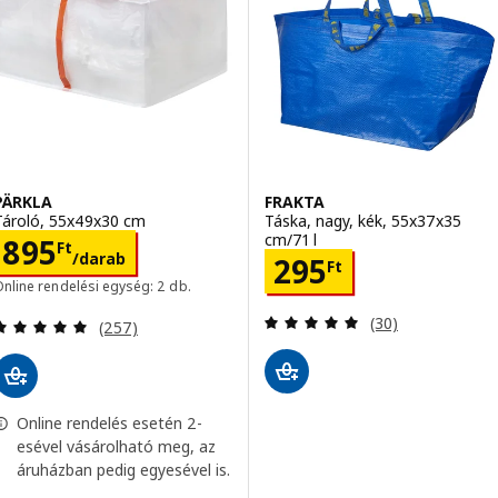
PÄRKLA
FRAKTA
Tároló, 55x49x30 cm
Táska, nagy, kék, 55x37x35
cm/71 l
Ár 895Ft/darab
895
Ft
/darab
Ár 295Ft
295
Ft
nline rendelési egység: 2 db.
Vélemény: 4.9 kí
Vélemény: 4.9 kívül 5 csillag. Összes vélemény:
(30)
(257)
Online rendelés esetén 2-
esével vásárolható meg, az
áruházban pedig egyesével is.