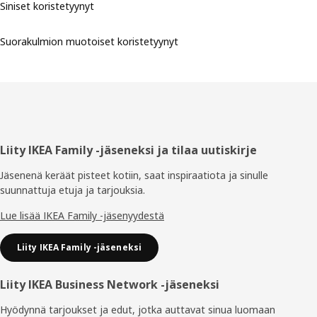
Siniset koristetyynyt
Suorakulmion muotoiset koristetyynyt
Alatunniste
Liity IKEA Family -jäseneksi ja tilaa uutiskirje
Jäsenenä keräät pisteet kotiin, saat inspiraatiota ja sinulle
suunnattuja etuja ja tarjouksia.​
Lue lisää IKEA Family -jäsenyydestä
Liity IKEA Family -jäseneksi
Liity IKEA Business Network -jäseneksi
Hyödynnä tarjoukset ja edut, jotka auttavat sinua luomaan