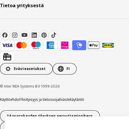
Tietoa yrityksestä
Evästeasetukset
FI
© Inter IKEA Systems B.V 1999-2026
Käyttöehdot
Yksityisyys ja tietosuoja
Evästekäytäntö
14 vuorokauden tilauksen peruuttamisoikeus
Peru sopimus (palvelut)