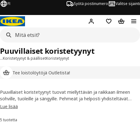
FI
Syötä postinumero
Valitse sijainti
Hej!
Kirjaudu sisään
Suosikit
Ostoskor
Puuvillaiset koristetyynyt
…
Koristetyynyt & päälliset
Koristetyynyt
Tee loistolöytöjä Outletista!
Puuvillaiset koristetyynyt tuovat miellyttävän ja raikkaan ilmeen
sohville, tuoleille ja sängyille. Pehmeät ja helposti yhdisteltävät
tyynyt lisäävät kotiin väriä, pintaa ja persoonallisuutta, jotta arjen
Lue lisää
hetket tuntuvat hieman lämpimämmiltä, valoisammilta ja
kutsuvammilta.
5 tuotetta
Lajittele ja suodata