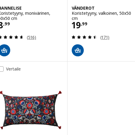
HANNELISE
VÄNDEROT
Koristetyyny, monivärinen,
Koristetyyny, valkoinen, 50x50
50x50 cm
cm
Hinta 8,99
Hinta 19,99
8
19
,
99
,
99
Arvio: 4.6 / 5 tähteä. Arvostelut yhteensä:
Arvio: 4.5 / 5 tä
(516)
(171)
Vertaile