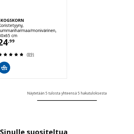
SKOGSKORN
Koristetyyny,
tummanharmaa/monivärinen,
40x65 cm
Hinta 24,99
24
,
99
Arvio: 4.8 / 5 tähteä. Arvostelut yhteensä:
(89)
Näytetään 5 tulosta yhteensä 5 hakutuloksesta
Sinulle suositeltua