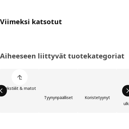
Viimeksi katsotut
Aiheeseen liittyvät tuotekategoriat
Ohita lista
Tekstiilit & matot
Tyynynpäälliset
Koristetyynyt
ul