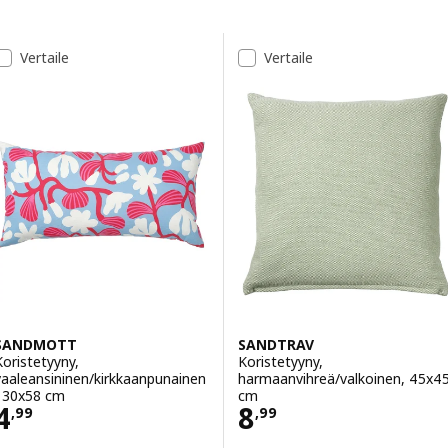
Siirry tuloksiin
Tulosluettelo
Vertaile
Vertaile
SANDMOTT
SANDTRAV
Koristetyyny,
Koristetyyny,
vaaleansininen/kirkkaanpunainen
harmaanvihreä/valkoinen, 45x4
, 30x58 cm
cm
Hinta 4,99
Hinta 8,99
4
8
,
99
,
99