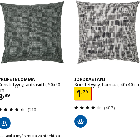
PROFETBLOMMA
JORDKASTANJ
Koristetyyny, antrasiitti, 50x50
Koristetyyny, harmaa, 40x40 c
cm
Hinta 1,79
1
,
79
Hinta 3,99
3
,
99
Arvio: 4.2 / 5 tä
(487)
Arvio: 4.5 / 5 tähteä. Arvostelut yhteensä:
(210)
aatavilla myös muita vaihtoehtoja