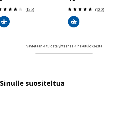
Arvio: 4.3 / 5 tähteä. Arvostelut yhteensä:
Arvio: 4.7 / 5 tä
(135)
(120)
Näytetään 4 tulosta yhteensä 4 hakutuloksesta
Sinulle suositeltua