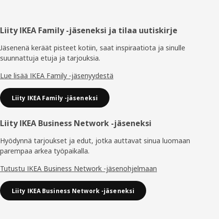
Alatunniste
Liity IKEA Family -jäseneksi ja tilaa uutiskirje
Jäsenenä keräät pisteet kotiin, saat inspiraatiota ja sinulle
suunnattuja etuja ja tarjouksia.​
Lue lisää IKEA Family -jäsenyydestä
Liity IKEA Family -jäseneksi
Liity IKEA Business Network -jäseneksi
Hyödynnä tarjoukset ja edut, jotka auttavat sinua luomaan
parempaa arkea työpaikalla.
Tutustu IKEA Business Network -jäsenohjelmaan
Liity IKEA Business Network -jäseneksi