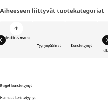
Aiheeseen liittyvät tuotekategoriat
Ohita lista
Tekstiilit & matot
Tyynynpäälliset
Koristetyynyt
ul
Beiget koristetyynyt
Harmaat koristetyynyt