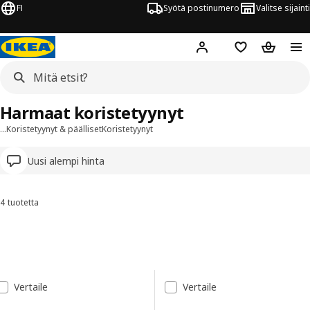
FI
Syötä postinumero
Valitse sijainti
Hej!
Kirjaudu sisään
Suosikit
Ostoskor
Harmaat koristetyynyt
…
Koristetyynyt & päälliset
Koristetyynyt
Uusi alempi hinta
4 tuotetta
Lajittele ja suodata
Siirry tuloksiin
Tulosluettelo
Vertaile
Vertaile