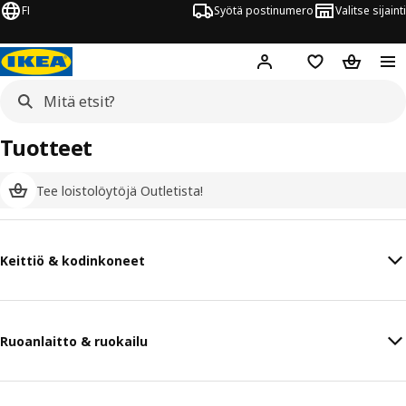
FI
Syötä postinumero
Valitse sijainti
Hej!
Kirjaudu sisään
Suosikit
Ostoskor
Tuotteet
Tee loistolöytöjä Outletista!
Keittiö & kodinkoneet
Ruoanlaitto & ruokailu