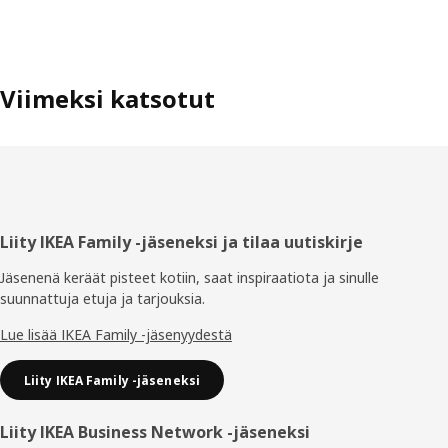
Viimeksi katsotut
Alatunniste
Liity IKEA Family -jäseneksi ja tilaa uutiskirje
Jäsenenä keräät pisteet kotiin, saat inspiraatiota ja sinulle
suunnattuja etuja ja tarjouksia.​
Lue lisää IKEA Family -jäsenyydestä
Liity IKEA Family -jäseneksi
Liity IKEA Business Network -jäseneksi