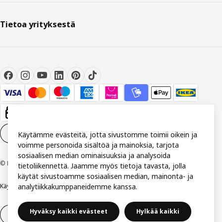
Tietoa yrityksestä
Evästeasetukset
FI
Käytämme evästeitä, jotta sivustomme toimii oikein ja
voimme personoida sisältöä ja mainoksia, tarjota
sosiaalisen median ominaisuuksia ja analysoida
© Inter IKEA Systems B.V 1999-2026
tietoliikennettä. Jaamme myös tietoja tavasta, jolla
käytät sivustoamme sosiaalisen median, mainonta- ja
Käyttöehdot
analytiikkakumppaneidemme kanssa.
Yksityisyys ja tietosuoja
Evästekäytäntö
Hyväksy kaikki evästeet
Hylkää kaikki
14 vuorokauden tilauksen peruuttamisoikeus