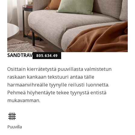
SANDTRAV
805.634.49
Osittain kierrätetystä puuvillasta valmistetun
raskaan kankaan tekstuuri antaa tälle
harmaanvihreälle tyynylle reilusti luonnetta.
Pehmeä höyhentäyte tekee tyynystä entistä
mukavamman.
Tuotteen ominaisuudet
Puuvilla