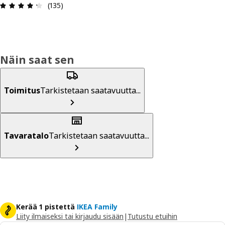
: 4.3 / 5 tähteä. Arvostelut yhteensä: 135
(135)
Näin saat sen
Toimitus
Tarkistetaan saatavuutta...
Tavaratalo
Tarkistetaan saatavuutta...
Kerää 1 pistettä
IKEA Family
Liity ilmaiseksi tai kirjaudu sisään
|
Tutustu etuihin