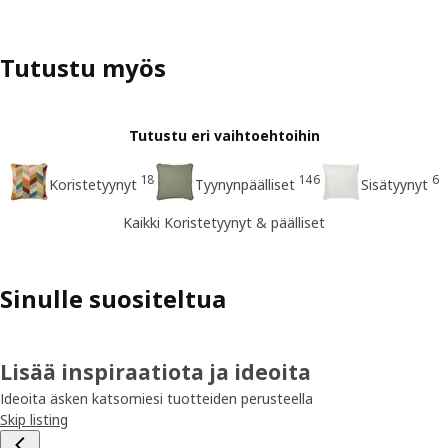
Tutustu myös
Tutustu eri vaihtoehtoihin
18
146
6
Koristetyynyt
Tyynynpäälliset
Sisätyynyt
Kaikki Koristetyynyt & päälliset
Sinulle suositeltua
Lisää inspiraatiota ja ideoita
Ideoita äsken katsomiesi tuotteiden perusteella
Skip listing