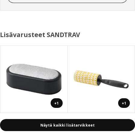
Lisävarusteet SANDTRAV
+1
+1
Näytä kaikki lisätarvikkeet