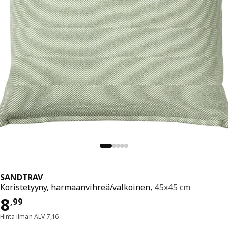
SANDTRAV
Koristetyyny, harmaanvihreä/valkoinen,
45x45 cm
Hinta 8,99
8
,
99
Hinta ilman ALV 7,16