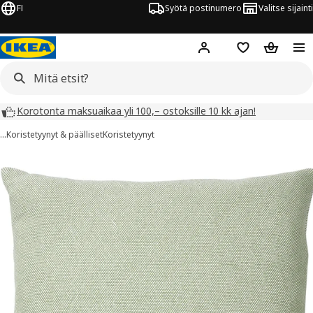
FI
Syötä postinumero
Valitse sijainti
Hej!
Kirjaudu sisään
Suosikit
Ostoskor
Korotonta maksuaikaa yli 100,– ostoksille 10 kk ajan!
…
Koristetyynyt & päälliset
Koristetyynyt
SANDTRAV kuvaa
 kuvat