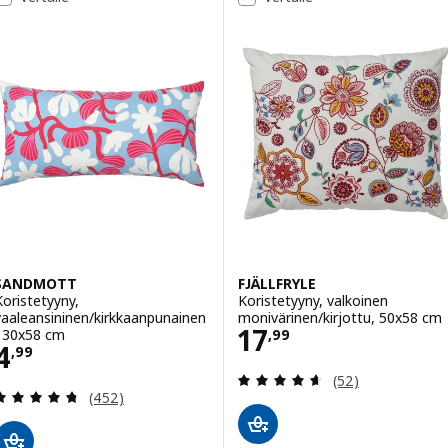
SANDMOTT
FJÄLLFRYLE
Koristetyyny,
Koristetyyny, valkoinen
vaaleansininen/kirkkaanpunainen
monivärinen/kirjottu, 50x58 cm
Hinta 17,99
17
, 30x58 cm
,
99
Hinta 4,99
4
,
99
Arvio: 4.6 / 5 tä
(52)
Arvio: 4.7 / 5 tähteä. Arvostelut yhteensä:
(452)