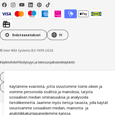
Evästeasetukset
FI
© Inter IKEA Systems B.V 1999-2026
Käyttöehdot
Yksityisyys ja tietosuoja
Evästekäytäntö
14 vuorokauden tilauksen peruuttamisoikeus
Käytämme evästeitä, jotta sivustomme toimii oikein ja
Peru sopimus (palvelut)
voimme personoida sisältöä ja mainoksia, tarjota
sosiaalisen median ominaisuuksia ja analysoida
tietoliikennettä. Jaamme myös tietoja tavasta, jolla käytät
sivustoamme sosiaalisen median, mainonta- ja
analytiikkakumppaneidemme kanssa.