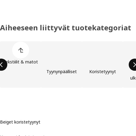
Aiheeseen liittyvät tuotekategoriat
Ohita lista
Tekstiilit & matot
Tyynynpäälliset
Koristetyynyt
ul
Beiget koristetyynyt