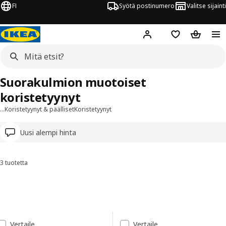
FI
Syötä postinumero
Valitse sijainti
Hej!
Kirjaudu sisään
Suosikit
Ostoskor
Suorakulmion muotoiset
koristetyynyt
…
Koristetyynyt & päälliset
Koristetyynyt
Uusi alempi hinta
3 tuotetta
Lajittele ja suodata
Siirry tuloksiin
Tulosluettelo
Vertaile
Vertaile