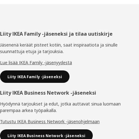
Alatunniste
Liity IKEA Family -jäseneksi ja tilaa uutiskirje
Jäsenenä keräät pisteet kotiin, saat inspiraatiota ja sinulle
suunnattuja etuja ja tarjouksia.​
Lue lisää IKEA Family -jäsenyydestä
Liity IKEA Family -jäseneksi
Liity IKEA Business Network -jäseneksi
Hyödynnä tarjoukset ja edut, jotka auttavat sinua luomaan
parempaa arkea työpaikalla.
Tutustu IKEA Business Network -jäsenohjelmaan
Liity IKEA Business Network -jäseneksi