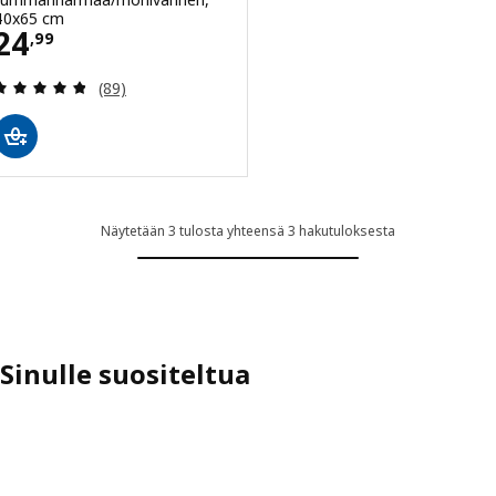
40x65 cm
Hinta 24,99
24
,
99
Arvio: 4.8 / 5 tähteä. Arvostelut yhteensä:
(89)
Näytetään 3 tulosta yhteensä 3 hakutuloksesta
Sinulle suositeltua