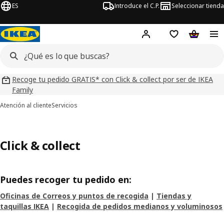
ES
Introduce el C.P.
Seleccionar tienda
Hej!
Iniciar sesión
Lista de deseo
Carrito d
Recoge tu pedido GRATIS* con Click & collect por ser de IKEA
Family
Atención al cliente
Servicios
Click & collect
Puedes recoger tu pedido en:
Oficinas de Correos y puntos de recogida
|
Tiendas y
taquillas IKEA
|
Recogida de pedidos medianos y voluminosos