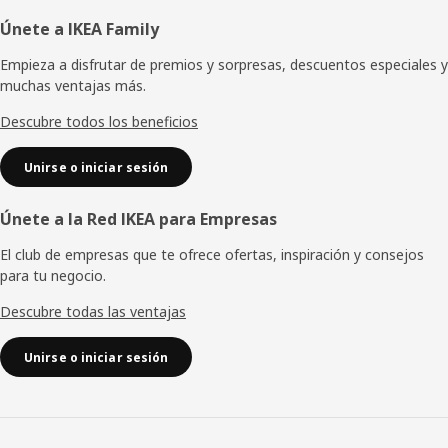
Pie
Únete a IKEA Family
de
Empieza a disfrutar de premios y sorpresas, descuentos especiales y
muchas ventajas más.
página
Descubre todos los beneficios
Unirse o iniciar sesión
Únete a la Red IKEA para Empresas
El club de empresas que te ofrece ofertas, inspiración y consejos
para tu negocio.
Descubre todas las ventajas
Unirse o iniciar sesión