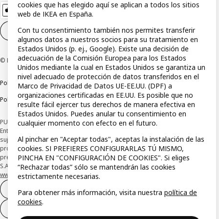
cookies que has elegido aquí se aplican a todos los sitios
web de IKEA en España.
Con tu consentimiento también nos permites transferir
Configuración de cookies
ES
algunos datos a nuestros socios para su tratamiento en
Estados Unidos (p. ej., Google). Existe una decisión de
adecuación de la Comisión Europea para los Estados
© Inter IKEA Systems B.V 1999-2026
Unidos mediante la cual en Estados Unidos se garantiza un
nivel adecuado de protección de datos transferidos en el
Política de privacidad
Política de cookies
Términos y condiciones
Marco de Privacidad de Datos UE-EE.UU. (DPF) a
organizaciones certificadas en EE.UU. Es posible que no
Política de divulgación responsable
resulte fácil ejercer tus derechos de manera efectiva en
Estados Unidos. Puedes anular tu consentimiento en
PUBLICIDAD: *Financiación a través de la tarjeta IKEA VISA emitida por la
cualquier momento con efecto en el futuro.
Entidad de Pago híbrida CaixaBank Payments & Consumer, E.F.C., E.P., S.A.U., y
Al pinchar en "Aceptar todas", aceptas la instalación de las
sujeta a su organización. La entidad ha escogido como sistema de
cookies. SI PREFIERES CONFIGURARLAS TÚ MISMO,
protección de los fondos recibidos de usuarios de servicios de pago que
PINCHA EN "CONFIGURACIÓN DE COOKIES". Si eliges
presta su depósito en una cuenta bancaria separada abierta en CaixaBank,
S.A. Conoce más acerca de las formas de pago de tu tarjeta aquí:
“Rechazar todas” sólo se mantendrán las cookies
www.caixabankpc.com/es/productos
. ​
estrictamente necesarias.
Desistimiento del contrato
Para obtener más información, visita nuestra
política de
cookies
.
Desistimiento de solo servicios