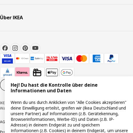
Über IKEA
Hej! Du hast die Kontrolle über deine
Cookie-Einstellungen
DE
Informationen und Daten
Wenn du uns durch Anklicken von "Alle Cookies akzeptieren"
IKEA Deutschland GmbH & Co. KG - Am Wandersmann 2-4, 65719 Hofheim-
deine Einwilligung erteilst, greifen wir (Ikea Deutschland und
Wallau © Inter IKEA Systems B.V. 1999-2026
unsere Partner) auf Informationen (z.B. Gerätekennung,
Browserinformationen, Werbe-ID) und Daten (z.B. IP-
AGB
Barrierefreiheit
Cookie-Richtlinie
Datenschutzerklärung
Impressum
Adresse) in deinem Endgerät zu und speichern
Informationen (z.B. Cookies) in deinem Endgerät, um unsere
Produktrückrufe
Responsible Disclosure
Vertrauensstelle