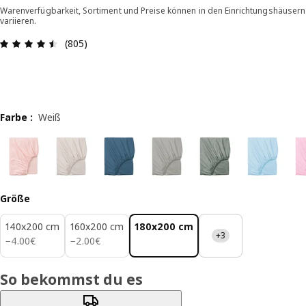
Warenverfügbarkeit, Sortiment und Preise können in den Einrichtungshäusern
variieren.
Bewertung: 4.5 von 5 Sterne Alle Bewertungen: 
(805)
Farbe
:
Weiß
Größe
140x200 cm
160x200 cm
180x200 cm
+3
4.00€
2.00€
−
4
.
00
€
−
2
.
00
€
So bekommst du es