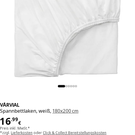
VÅRVIAL
Spannbettlaken, weiß,
180x200 cm
Preis 16.99€
16
.
99
€
Preis inkl. MwSt.*
*zzgl.
Lieferkosten
oder
Click & Collect Bereitstellungskosten