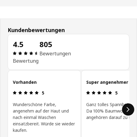
Kundenbewertungen
4.5
805
Bewertung: 4.5 von 5 Sterne Alle Bewertungen: 
Bewertungen
Bewertung
Kundenbewertungen überspringen
Vorhanden
Super angenehmer Sto
Bewertung: 5 von 5 Sterne
Bewertung: 
5
5
Wunderschöne Farbe,
Ganz tolles Spannbettlak
angenehm auf der Haut und
Da 100% Baumwolle sup
nach einmal Waschen
angehören darauf zu schl
einsatzbereit. Würde sie wieder
kaufen.