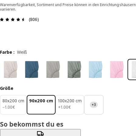
Warenverfügbarkeit, Sortiment und Preise können in den Einrichtungshäusern
variieren.
Bewertung: 4.5 von 5 Sterne Alle Bewertungen: 
(806)
Farbe
:
Weiß
Größe
80x200 cm
90x200 cm
100x200 cm
+3
1.00€
1.00€
−
1
.
00
€
+
1
.
00
€
So bekommst du es