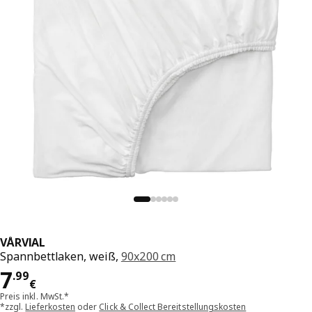
VÅRVIAL
Spannbettlaken, weiß,
90x200 cm
Preis 7.99€
7
.
99
€
Preis inkl. MwSt.*
*zzgl.
Lieferkosten
oder
Click & Collect Bereitstellungskosten