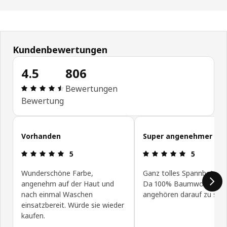
Kundenbewertungen
4.5
806
Bewertung: 4.5 von 5 Sterne Alle Bewertungen: 
Bewertungen
Bewertung
Kundenbewertungen überspringen
Vorhanden
Super angenehmer Sto
Bewertung: 5 von 5 Sterne
Bewertung: 
5
5
Wunderschöne Farbe,
Ganz tolles Spannbettlak
angenehm auf der Haut und
Da 100% Baumwolle sup
nach einmal Waschen
angehören darauf zu schl
einsatzbereit. Würde sie wieder
kaufen.