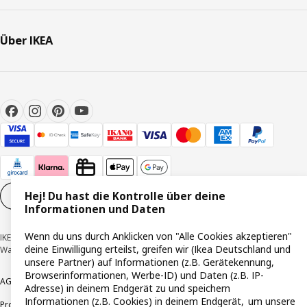
Über IKEA
Hej! Du hast die Kontrolle über deine
Cookie-Einstellungen
DE
Informationen und Daten
Wenn du uns durch Anklicken von "Alle Cookies akzeptieren"
IKEA Deutschland GmbH & Co. KG - Am Wandersmann 2-4, 65719 Hofheim-
deine Einwilligung erteilst, greifen wir (Ikea Deutschland und
Wallau © Inter IKEA Systems B.V. 1999-2026
unsere Partner) auf Informationen (z.B. Gerätekennung,
Browserinformationen, Werbe-ID) und Daten (z.B. IP-
AGB
Barrierefreiheit
Cookie-Richtlinie
Datenschutzerklärung
Impressum
Adresse) in deinem Endgerät zu und speichern
Informationen (z.B. Cookies) in deinem Endgerät, um unsere
Produktrückrufe
Responsible Disclosure
Vertrauensstelle